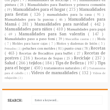
con papel
( 9 )
pintura
( 28 )
Manualidades para Bautizos y primera comunión
Manualidades para el hogar
( 275 )
Manualidades
( 19 )
para fiestas
( 126 )
manualidades para la casa
( 91 )
Manualidades para
Manualidades para la pascua
( 46 )
Mamá
( 281 )
Manualidades para navidad
( 442 )
Manualidades para niños
( 410 )
Manualidades para papá
Manualidades para San valentin
( 147 )
( 69 )
Manualidades paso a paso fomi
( 39 )
Moda
Mascarillas caseras
( 2 )
( 7 )
Moldes para hacer cajas
( 7 )
Moños y diademas de listón
( 3 )
Recetas
peluches con moldes
( 81 )
punto cruz
( 78 )
Peinados
( 2 )
( 463 )
Recetas de
Recetas de Bocaditos para buffet
( 27 )
postres
( 216 )
Reciclaje
( 237 )
Recetas de Sopas
( 25 )
Salud
( 266 )
tejidos
( 184 )
Típs de Belleza
( 197 )
Tips
para el hogar
( 450 )
tratamientos naturales
( 47 )
Tratamientos
Vídeos de manualidades
( 132 )
para el cabello
( 1 )
Vídeos de
relajación
( 2 )
SEARCH: