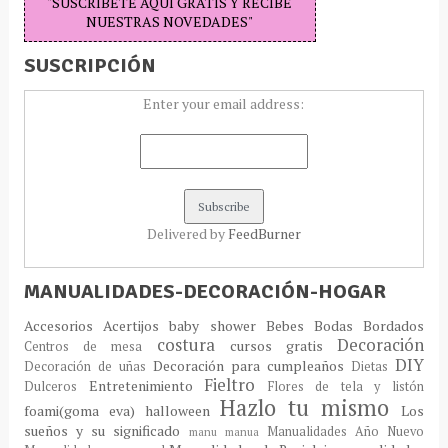
"SUSCRIBETE AQUÍ GRATIS Y RECIBE
NUESTRAS NOVEDADES"
SUSCRIPCIÓN
Enter your email address:
Delivered by
FeedBurner
MANUALIDADES-DECORACIÓN-HOGAR
Accesorios
Acertijos
baby shower
Bebes
Bodas
Bordados
costura
Decoración
cursos gratis
Centros de mesa
DIY
Decoración para cumpleaños
Decoración de uñas
Dietas
Fieltro
Entretenimiento
Dulceros
Flores de tela y listón
Hazlo tu mismo
foami(goma eva)
halloween
Los
sueños y su significado
Manualidades Año Nuevo
manu
manua