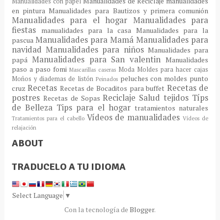
Manualidades de Reciclaje
manualidades
Manualidades con papel
en pintura
Manualidades para Bautizos y primera comunión
Manualidades para el hogar
Manualidades para
fiestas
manualidades para la casa
Manualidades para la
Manualidades para Mamá
Manualidades para
pascua
navidad
Manualidades para niños
Manualidades para
Manualidades para San valentin
papá
Manualidades
paso a paso fomi
Moda
Moldes para hacer cajas
Mascarillas caseras
peluches con moldes
punto
Moños y diademas de listón
Peinados
Recetas
Recetas de
cruz
Recetas de Bocaditos para buffet
postres
Reciclaje
Salud
tejidos
Típs
Recetas de Sopas
de Belleza
Tips para el hogar
tratamientos naturales
Vídeos de manualidades
Tratamientos para el cabello
Vídeos de
relajación
ABOUT
TRADUCELO A TU IDIOMA
Select Language
▼
Con la tecnología de
Blogger
.