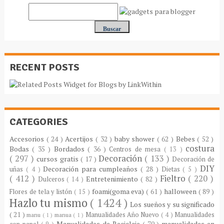
RECENT POSTS
CATEGORIES
Accesorios
( 24 )
Acertijos
( 32 )
baby shower
( 62 )
Bebes
( 52 )
costura
Bodas
( 35 )
Bordados
( 36 )
Centros de mesa
( 13 )
( 297 )
Decoración
( 133 )
cursos gratis
( 17 )
Decoración de
DIY
Decoración para cumpleaños
( 28 )
uñas
( 4 )
Dietas
( 5 )
( 412 )
Fieltro
( 220 )
Entretenimiento
( 82 )
Dulceros
( 14 )
foami(goma eva)
( 61 )
halloween
( 89 )
Flores de tela y listón
( 15 )
Hazlo tu mismo
( 1424 )
Los sueños y su significado
( 21 )
Manualidades Año Nuevo
( 4 )
Manualidades
manu
( 1 )
manua
( 1 )
Manualidades de Reciclaje
( 70 )
manualidades en