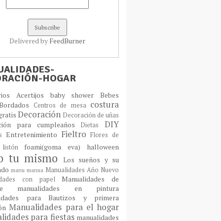
Delivered by
FeedBurner
ALIDADES-
ORACIÓN-HOGAR
orios
Acertijos
baby shower
Bebes
costura
Bordados
Centros de mesa
Decoración
gratis
Decoración de uñas
DIY
ción para cumpleaños
Dietas
Fieltro
Entretenimiento
os
Flores de
foami(goma eva)
halloween
 listón
lo tu mismo
Los sueños y su
cado
Manualidades Año Nuevo
manu
manua
Manualidades de
idades con papel
laje
manualidades en pintura
idades para Bautizos y primera
Manualidades para el hogar
ión
idades para fiestas
manualidades