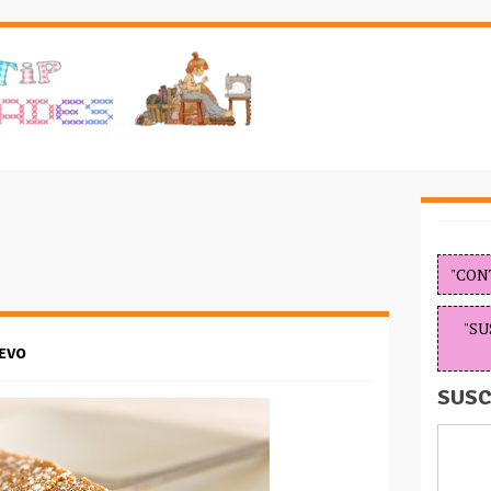
"CON
"SU
EVO
SUSC