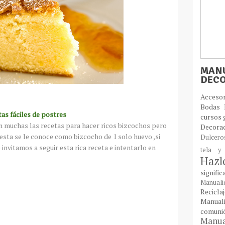
MANU
DEC
Acces
Bodas
as fáciles de postres
cursos 
 muchas las recetas para hacer ricos bizcochos pero
Decora
esta se le conoce como bizcocho de 1 solo huevo ,si
Dulcer
invitamos a seguir esta rica receta e intentarlo en
tela y
Haz
signifi
Manual
Recic
Manual
comun
Manual