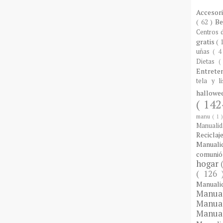
Accesor
( 62 )
B
Centros
gratis
( 
uñas
( 4
Dietas
(
Entrete
tela y l
hallow
( 142
manu
( 1 
Manuali
Reciclaj
Manual
comuni
hogar
( 126
Manual
Manua
Manua
Manua