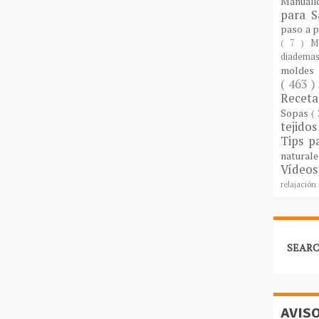
Manuali
para S
paso a 
( 7 )
M
diademas
molde
( 463 )
Recet
Sopas
(
tejido
Tips p
natural
Vídeos
relajación
SEARC
AVIS