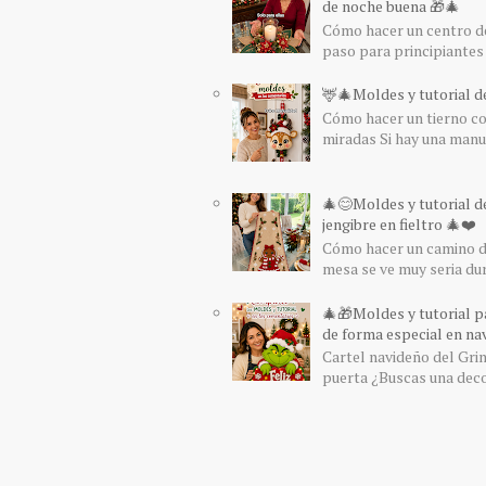
de noche buena 🎁🎄
Cómo hacer un centro de
paso para principiantes 
🦌🎄Moldes y tutorial de
Cómo hacer un tierno col
miradas Si hay una manua
🎄😊Moldes y tutorial d
jengibre en fieltro 🎄❤️
Cómo hacer un camino de
mesa se ve muy seria du
🎄🎁Moldes y tutorial pa
de forma especial en nav
Cartel navideño del Grin
puerta ¿Buscas una decor