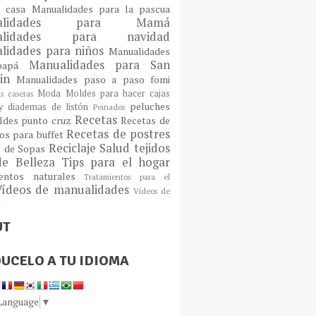
a casa
Manualidades para la pascua
ualidades para Mamá
alidades para navidad
lidades para niños
Manualidades
Manualidades para San
 papá
tin
Manualidades paso a paso fomi
Moda
Moldes para hacer cajas
as caseras
peluches
 diademas de listón
Peinados
Recetas
ldes
punto cruz
Recetas de
Recetas de postres
os para buffet
Reciclaje
Salud
tejidos
s de Sopas
de Belleza
Tips para el hogar
ientos naturales
Tratamientos para el
Vídeos de manualidades
Vídeos de
n
UT
UCELO A TU IDIOMA
 Language
▼