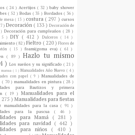
ios
( 24 )
Acertijos
( 32 )
baby shower
ebes
( 52 )
Bodas
( 35 )
Bordados
( 36 )
costura
( 297 )
cursos
 de mesa
( 13 )
Decoración
( 133 )
17 )
Decoración de
Decoración para cumpleaños
( 28 )
 )
DIY
( 412 )
 5 )
Dulceros
( 14 )
Fieltro
( 220 )
nimiento
( 82 )
Flores de
foami(goma eva)
( 61 )
istón
( 15 )
Hazlo tu mismo
een
( 89 )
4 )
Los sueños y su significado
( 21 )
Manualidades Año Nuevo
( 4 )
)
manua
( 1 )
Manualidades de
dades con papel
( 9 )
e
( 70 )
manualidades en pintura
( 28 )
idades para Bautizos y primera
Manualidades para el
ón
( 19 )
( 275 )
Manualidades para fiestas
 )
manualidades para la casa
( 91 )
idades para la pascua
( 46 )
lidades para Mamá
( 281 )
lidades para navidad
( 442 )
lidades para niños
( 410 )