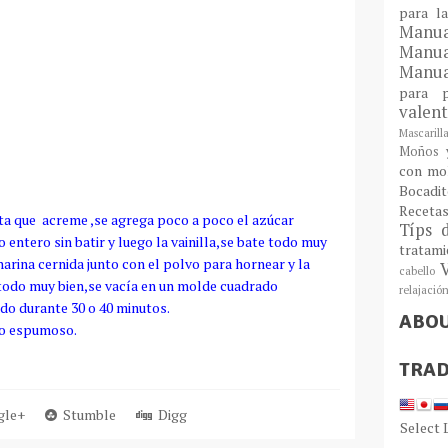
para l
Man
Manu
Manua
para
valen
Mascarill
Moños y
con mo
Bocadit
Receta
ta que acreme ,se agrega poco a poco el azúcar
Típs 
 entero sin batir y luego la vainilla,se bate todo muy
tratam
harina cernida junto con el polvo para hornear y la
cabello
todo muy bien,se vacía en un molde cuadrado
relajació
do durante 30 o 40 minutos.
ABO
ado espumoso.
TRAD
le+
Stumble
Digg
Select