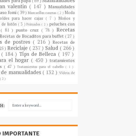
Manualidades
dades para papá
( 69 )
an valentin
( 147 )
Manualidades
paso fomi
( 39 )
Moda
Mascarillas caseras
( 2 )
oldes para hacer cajas
( 7 )
Moños y
peluches con
 de listón
( 3 )
Peinados
( 2 )
Recetas
s
( 81 )
punto cruz
( 78 )
Recetas de Bocaditos para buffet
( 27 )
as de postres
( 216 )
Recetas de
Reciclaje
( 237 )
Salud
( 266 )
 25 )
s
( 184 )
Típs de Belleza
( 197 )
ara el hogar
( 450 )
tratamientos
es
( 47 )
Tratamientos para el cabello
( 1 )
 de manualidades
( 132 )
Vídeos de
( 2 )
H:
O IMPORTANTE