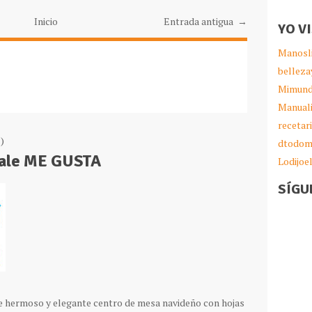
Inicio
Entrada antigua →
YO V
Manosl
belleza
Mimund
Manual
recetar
)
dtodom
Dale ME GUSTA
Lodijoe
SÍGU
e hermoso y elegante centro de mesa navideño con hojas