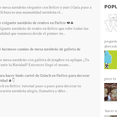
POPU
 mesa navideño elegante con fieltro y yute | Guía paso a
Si buscas una manualidad navideña el...
 colgante navideño de renitos en Fieltro ❤️🎄
gante navideño de renito en fieltro que robe todas las
lidad que enamora desde el primer vis...
pequeño
abecedar
e hermoso camino de mesa navideño de galleta de
 mesa navideño con galleta de jengibre en aplique ¿Tu
rante la Navidad? Entonces llegó el mome...
ra hacer lindo cartel de Grinch en Fieltro para decorar
pero te 
idad 🎄👇
ch en fieltro: tutorial paso a paso para decorar tu
ación navideña alegre, llamativa y difer...
hacer un