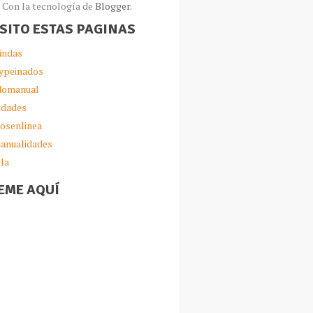
Con la tecnología de
Blogger
.
ISITO ESTAS PAGINAS
indas
ypeinados
omanual
idades
iosenlinea
anualidades
lla
EME AQUÍ