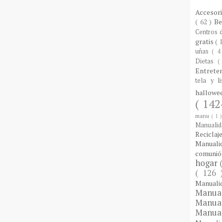
Accesor
( 62 )
B
Centros
gratis
( 
uñas
( 4
Dietas
(
Entrete
tela y l
hallow
( 142
manu
( 1 
Manuali
Reciclaj
Manual
comuni
hogar
( 126
Manual
Manua
Manua
Manua