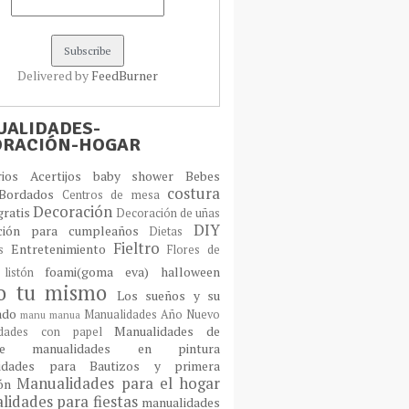
Delivered by
FeedBurner
ALIDADES-
ORACIÓN-HOGAR
orios
Acertijos
baby shower
Bebes
costura
Bordados
Centros de mesa
Decoración
gratis
Decoración de uñas
DIY
ción para cumpleaños
Dietas
Fieltro
Entretenimiento
os
Flores de
foami(goma eva)
halloween
 listón
lo tu mismo
Los sueños y su
cado
Manualidades Año Nuevo
manu
manua
Manualidades de
idades con papel
laje
manualidades en pintura
idades para Bautizos y primera
Manualidades para el hogar
ión
idades para fiestas
manualidades