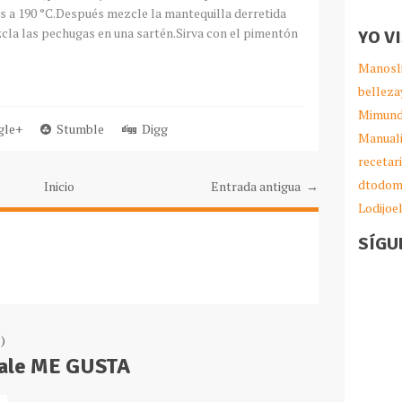
os a 190 °C.Después mezcle la mantequilla derretida
cla las pechugas en una sartén.Sirva con el pimentón
YO V
Manosl
belleza
Mimund
le+
Stumble
Digg
Manual
recetar
dtodom
Inicio
Entrada antigua →
Lodijoe
SÍGU
)
Dale ME GUSTA