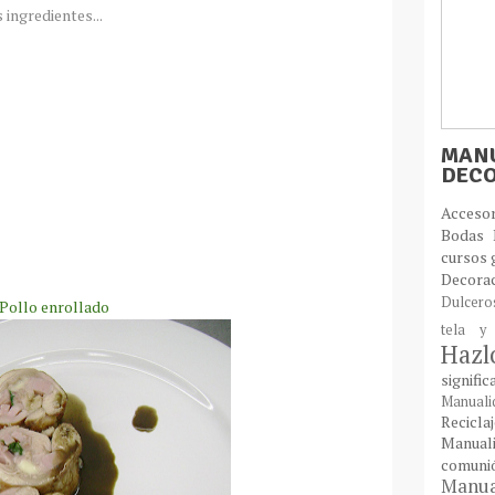
 ingredientes...
MANU
DEC
Acces
Bodas
cursos 
Decora
Dulcer
Pollo enrollado
tela y
Haz
signifi
Manual
Recic
Manual
comun
Manual