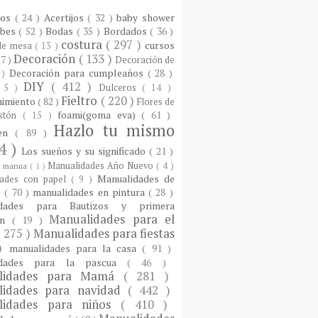
ios
( 24 )
Acertijos
( 32 )
baby shower
ebes
( 52 )
Bodas
( 35 )
Bordados
( 36 )
costura
( 297 )
cursos
 de mesa
( 13 )
Decoración
( 133 )
17 )
Decoración de
Decoración para cumpleaños
( 28 )
 )
DIY
( 412 )
 5 )
Dulceros
( 14 )
Fieltro
( 220 )
nimiento
( 82 )
Flores de
foami(goma eva)
( 61 )
istón
( 15 )
Hazlo tu mismo
een
( 89 )
4 )
Los sueños y su significado
( 21 )
Manualidades Año Nuevo
( 4 )
)
manua
( 1 )
Manualidades de
dades con papel
( 9 )
e
( 70 )
manualidades en pintura
( 28 )
idades para Bautizos y primera
Manualidades para el
ón
( 19 )
( 275 )
Manualidades para fiestas
 )
manualidades para la casa
( 91 )
idades para la pascua
( 46 )
lidades para Mamá
( 281 )
lidades para navidad
( 442 )
lidades para niños
( 410 )