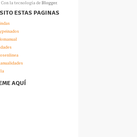
Con la tecnología de
Blogger
.
ISITO ESTAS PAGINAS
indas
ypeinados
omanual
idades
iosenlinea
anualidades
lla
EME AQUÍ