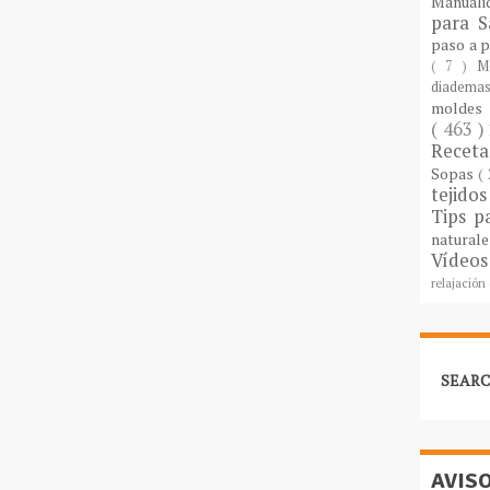
Manuali
para S
paso a 
( 7 )
M
diademas
molde
( 463 )
Recet
Sopas
(
tejido
Tips p
natural
Vídeos
relajación
SEARC
AVIS