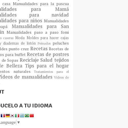
a casa
Manualidades para la pascua
ualidades para Mamá
alidades para navidad
lidades para niños
Manualidades
Manualidades para San
 papá
tin
Manualidades paso a paso fomi
Moda
Moldes para hacer cajas
as caseras
peluches
 diademas de listón
Peinados
Recetas
ldes
punto cruz
Recetas de
Recetas de postres
os para buffet
Reciclaje
Salud
tejidos
s de Sopas
de Belleza
Tips para el hogar
ientos naturales
Tratamientos para el
Vídeos de manualidades
Vídeos de
n
UT
UCELO A TU IDIOMA
 Language
▼