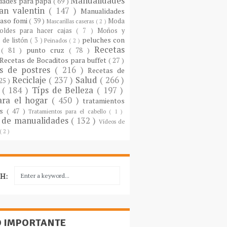
Manualidades
dades para papá
( 69 )
an valentin
( 147 )
Manualidades
paso fomi
( 39 )
Moda
Mascarillas caseras
( 2 )
oldes para hacer cajas
( 7 )
Moños y
peluches con
 de listón
( 3 )
Peinados
( 2 )
Recetas
s
( 81 )
punto cruz
( 78 )
Recetas de Bocaditos para buffet
( 27 )
as de postres
( 216 )
Recetas de
Reciclaje
( 237 )
Salud
( 266 )
 25 )
s
( 184 )
Típs de Belleza
( 197 )
ara el hogar
( 450 )
tratamientos
es
( 47 )
Tratamientos para el cabello
( 1 )
 de manualidades
( 132 )
Vídeos de
( 2 )
H:
O IMPORTANTE