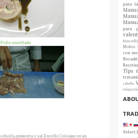
para l
Man
Manu
Manua
para
valen
Mascarill
Pollo enrollado
Moños y
con mo
Bocadit
Receta
Típs 
tratam
cabello
relajació
ABO
TRAD
Select
cebolla,pimienta y sal.Enrolle.Coloque en un