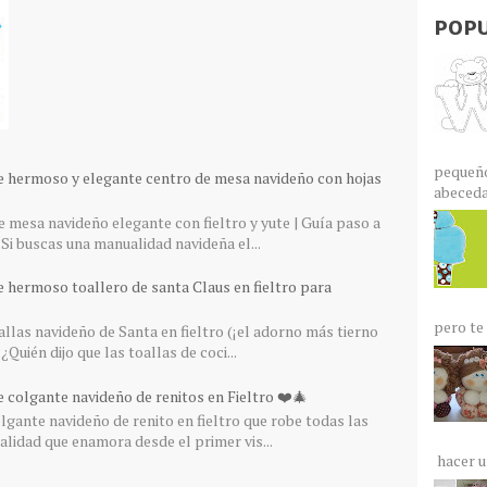
POPU
pequeño
e hermoso y elegante centro de mesa navideño con hojas
abecedar
 mesa navideño elegante con fieltro y yute | Guía paso a
Si buscas una manualidad navideña el...
e hermoso toallero de santa Claus en fieltro para
pero te 
llas navideño de Santa en fieltro (¡el adorno más tierno
¿Quién dijo que las toallas de coci...
 colgante navideño de renitos en Fieltro ❤️🎄
gante navideño de renito en fieltro que robe todas las
lidad que enamora desde el primer vis...
hacer un