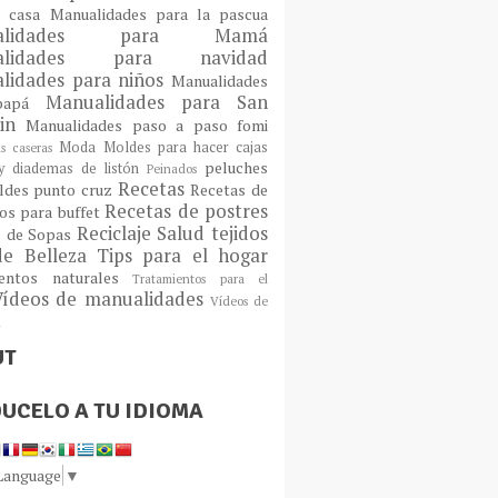
a casa
Manualidades para la pascua
ualidades para Mamá
alidades para navidad
lidades para niños
Manualidades
Manualidades para San
 papá
tin
Manualidades paso a paso fomi
Moda
Moldes para hacer cajas
as caseras
peluches
 diademas de listón
Peinados
Recetas
ldes
punto cruz
Recetas de
Recetas de postres
os para buffet
Reciclaje
Salud
tejidos
s de Sopas
de Belleza
Tips para el hogar
ientos naturales
Tratamientos para el
Vídeos de manualidades
Vídeos de
n
UT
UCELO A TU IDIOMA
 Language
▼