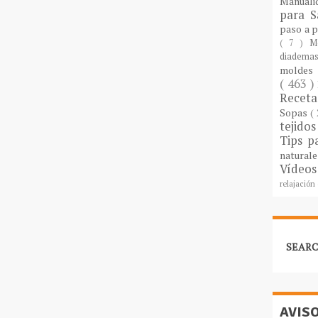
Manuali
para S
paso a 
( 7 )
M
diademas
molde
( 463 )
Recet
Sopas
(
tejido
Tips p
natural
Vídeos
relajación
SEARC
AVIS