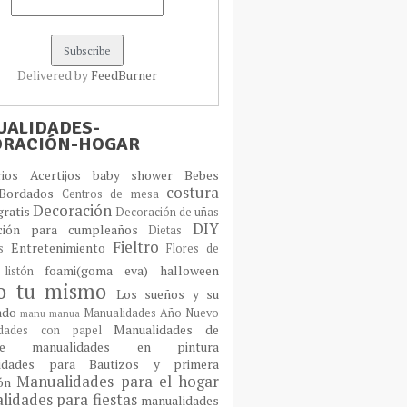
Delivered by
FeedBurner
ALIDADES-
ORACIÓN-HOGAR
orios
Acertijos
baby shower
Bebes
costura
Bordados
Centros de mesa
Decoración
gratis
Decoración de uñas
DIY
ción para cumpleaños
Dietas
Fieltro
Entretenimiento
os
Flores de
foami(goma eva)
halloween
 listón
lo tu mismo
Los sueños y su
cado
Manualidades Año Nuevo
manu
manua
Manualidades de
idades con papel
laje
manualidades en pintura
idades para Bautizos y primera
Manualidades para el hogar
ión
idades para fiestas
manualidades