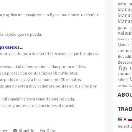
para l
Man
n y aplica un masaje con un ligero movimiento circular.
Manu
Manua
para
valen
s rápido que se pueda.
Mascarill
Moños y
ps caseros ...
con mo
ador y usalo para dormir.El frío ayuda a que los ojos se
Bocadit
Receta
a resequedad deben ser indicadas por un médico.
Típs 
gan protección contra rapos Ultravioletas.
tratam
párpados una vez a la semana por 20 minutos.
cabello
de que no estén muy calientes,ponlas en tus ojos por
relajació
ABO
 inflamación y para tener la piel relajada.
arador y no tener distracciones al dormir.
TRAD
Select
le+
Stumble
Digg