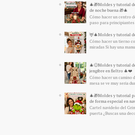
🎄🎁Moldes y tutorial d
de noche buena 🎁🎄
Cómo hacer un centro de
paso para principiantes 
🦌🎄Moldes y tutorial de
Cómo hacer un tierno col
miradas Si hay una manua
🎄😊Moldes y tutorial d
jengibre en fieltro 🎄❤️
Cómo hacer un camino de
mesa se ve muy seria du
🎄🎁Moldes y tutorial pa
de forma especial en nav
Cartel navideño del Grin
puerta ¿Buscas una decor