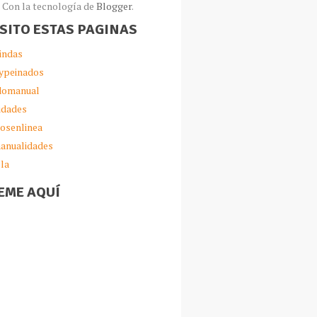
Con la tecnología de
Blogger
.
ISITO ESTAS PAGINAS
indas
ypeinados
omanual
idades
iosenlinea
anualidades
lla
EME AQUÍ