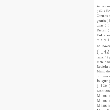
Accesor
( 62 )
B
Centros
gratis
( 
uñas
( 4
Dietas
(
Entrete
tela y l
hallow
( 142
manu
( 1 
Manuali
Reciclaj
Manual
comuni
hogar
( 126
Manual
Manua
Manua
Manua