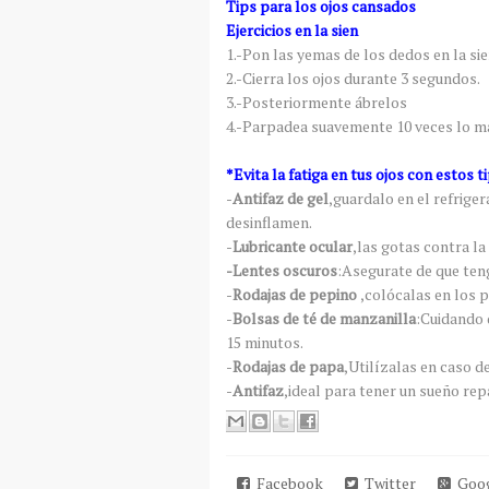
Tips para los ojos cansados
Ejercicios en la sien
1.-Pon las yemas de los dedos en la sie
2.-Cierra los ojos durante 3 segundos.
3.-Posteriormente ábrelos
4.-Parpadea suavemente 10 veces lo má
*Evita la fatiga en tus ojos con estos ti
-
Antifaz de gel
,guardalo en el refriger
desinflamen.
-
Lubricante ocular
,las gotas contra l
-Lentes oscuros
:Asegurate de que ten
-
Rodajas de pepino
,colócalas en los 
-
Bolsas de té de manzanilla
:Cuidando 
15 minutos.
-
Rodajas de papa
,Utilízalas en caso de
-
Antifaz
,ideal para tener un sueño rep
Facebook
Twitter
Goog