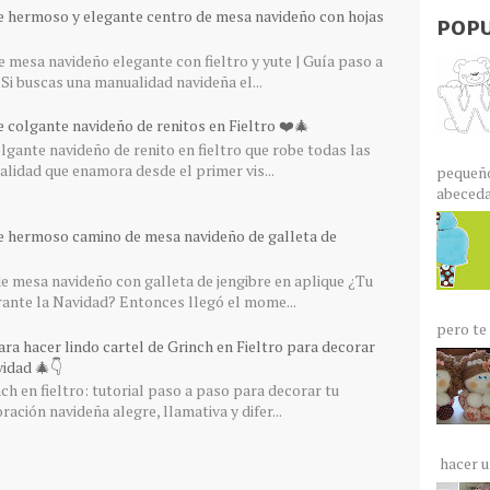
e hermoso y elegante centro de mesa navideño con hojas
POPU
 mesa navideño elegante con fieltro y yute | Guía paso a
Si buscas una manualidad navideña el...
 colgante navideño de renitos en Fieltro ❤️🎄
gante navideño de renito en fieltro que robe todas las
lidad que enamora desde el primer vis...
pequeño
abecedar
e hermoso camino de mesa navideño de galleta de
 mesa navideño con galleta de jengibre en aplique ¿Tu
rante la Navidad? Entonces llegó el mome...
pero te 
ra hacer lindo cartel de Grinch en Fieltro para decorar
idad 🎄👇
ch en fieltro: tutorial paso a paso para decorar tu
ación navideña alegre, llamativa y difer...
hacer un