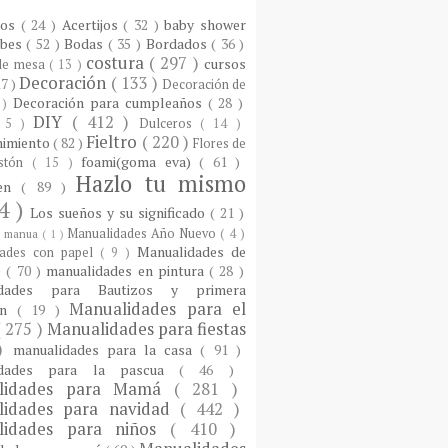
ios
( 24 )
Acertijos
( 32 )
baby shower
ebes
( 52 )
Bodas
( 35 )
Bordados
( 36 )
costura
( 297 )
cursos
 de mesa
( 13 )
Decoración
( 133 )
17 )
Decoración de
Decoración para cumpleaños
( 28 )
 )
DIY
( 412 )
 5 )
Dulceros
( 14 )
Fieltro
( 220 )
nimiento
( 82 )
Flores de
foami(goma eva)
( 61 )
istón
( 15 )
Hazlo tu mismo
een
( 89 )
4 )
Los sueños y su significado
( 21 )
Manualidades Año Nuevo
( 4 )
)
manua
( 1 )
Manualidades de
dades con papel
( 9 )
e
( 70 )
manualidades en pintura
( 28 )
idades para Bautizos y primera
Manualidades para el
ón
( 19 )
( 275 )
Manualidades para fiestas
 )
manualidades para la casa
( 91 )
idades para la pascua
( 46 )
lidades para Mamá
( 281 )
lidades para navidad
( 442 )
lidades para niños
( 410 )