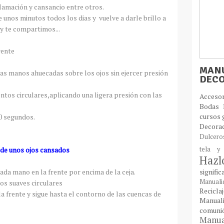
nflamación y cansancio entre otros.
 unos minutos todos los dias y vuelve a darle brillo a
y te compartimos...
rente
MANU
 las manos ahuecadas sobre los ojos sin ejercer presión
DEC
tos circulares,aplicando una ligera presión con las
Acces
Bodas
cursos 
0 segundos.
Decora
Dulcer
o de unos ojos cansados
tela y
Haz
ada mano en la frente por encima de la ceja.
signifi
Manual
os suaves circulares
Recic
la frente y sigue hasta el contorno de las cuencas de
Manual
comun
Manual