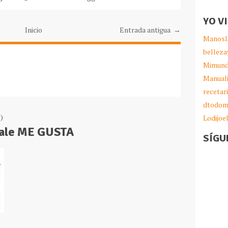
YO V
Inicio
Entrada antigua →
Manosl
belleza
Mimund
Manual
recetar
dtodom
)
Lodijoe
Dale ME GUSTA
SÍGU