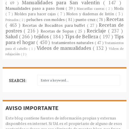
Manualidades para San valentin
( 147 )
( 69 )
Manualidades paso a paso fomi
( 39 )
Moda
Mascarillas caseras
( 2 )
( 7 )
Moldes para hacer cajas
( 7 )
Moños y diademas de listón
( 3 )
Recetas
peluches con moldes
( 81 )
punto cruz
( 78 )
Peinados
( 2 )
( 463 )
Recetas de
Recetas de Bocaditos para buffet
( 27 )
postres
( 216 )
Reciclaje
( 237 )
Recetas de Sopas
( 25 )
Salud
( 266 )
tejidos
( 184 )
Típs de Belleza
( 197 )
Tips
para el hogar
( 450 )
tratamientos naturales
( 47 )
Tratamientos
Vídeos de manualidades
( 132 )
para el cabello
( 1 )
Vídeos de
relajación
( 2 )
SEARCH:
AVISO IMPORTANTE
Este blog contiene fuentes de información propias y externas
disponibles en internet. Si Ud. es el propietario de alguno de esos
contenidos y desea que sea eliminado de nuestro blog, por favor