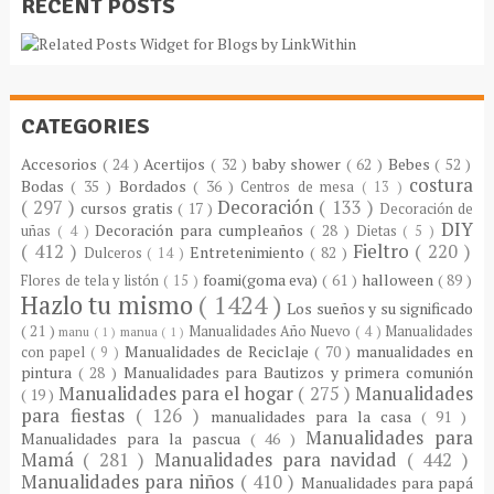
RECENT POSTS
CATEGORIES
Accesorios
( 24 )
Acertijos
( 32 )
baby shower
( 62 )
Bebes
( 52 )
costura
Bodas
( 35 )
Bordados
( 36 )
Centros de mesa
( 13 )
( 297 )
Decoración
( 133 )
cursos gratis
( 17 )
Decoración de
DIY
Decoración para cumpleaños
( 28 )
uñas
( 4 )
Dietas
( 5 )
( 412 )
Fieltro
( 220 )
Entretenimiento
( 82 )
Dulceros
( 14 )
foami(goma eva)
( 61 )
halloween
( 89 )
Flores de tela y listón
( 15 )
Hazlo tu mismo
( 1424 )
Los sueños y su significado
( 21 )
Manualidades Año Nuevo
( 4 )
Manualidades
manu
( 1 )
manua
( 1 )
Manualidades de Reciclaje
( 70 )
manualidades en
con papel
( 9 )
pintura
( 28 )
Manualidades para Bautizos y primera comunión
Manualidades para el hogar
( 275 )
Manualidades
( 19 )
para fiestas
( 126 )
manualidades para la casa
( 91 )
Manualidades para
Manualidades para la pascua
( 46 )
Mamá
( 281 )
Manualidades para navidad
( 442 )
Manualidades para niños
( 410 )
Manualidades para papá