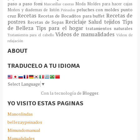
paso a paso fomi
Moda
Moldes para hacer cajas
Mascarillas caseras
peluches con moldes
punto
Moños y diademas de listón
Peinados
Recetas
Recetas de
cruz
Recetas de Bocaditos para buffet
postres
Reciclaje
Salud
tejidos
Típs
Recetas de Sopas
de Belleza
Tips para el hogar
tratamientos naturales
Vídeos de manualidades
Tratamientos para el cabello
Vídeos de
relajación
ABOUT
TRADUCELO A TU IDIOMA
Select Language
▼
Con la tecnología de
Blogger
.
YO VISITO ESTAS PAGINAS
Manoslindas
bellezaypeinados
Mimundomanual
Manualidades