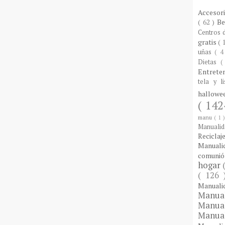
Accesor
( 62 )
B
Centros
gratis
( 
uñas
( 4
Dietas
(
Entrete
tela y l
hallow
( 142
manu
( 1 
Manuali
Reciclaj
Manual
comuni
hogar
( 126
Manual
Manua
Manua
Manua