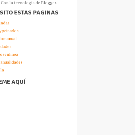
Con la tecnología de
Blogger
.
ISITO ESTAS PAGINAS
indas
ypeinados
omanual
idades
iosenlinea
anualidades
lla
EME AQUÍ