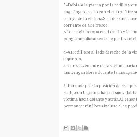
3.-Dóblele la pierna por la rodilla y c
haga ángulo recto con el cuerpo.Tire 
cuerpo de la víctima.Si el desvanecimi
corriente de aire fresco.
Afloje toda la ropa en el cuello y la ci
ponga inmediatamente de pie,levántela
4.-Arrodíllese al lado derecho de la v
izquierdo.
5.-Tire suavemente de la víctima hacia
mantengan libres durante la manipulac
6.-Para adoptar la posición de recuper
suelo,con la palma hacia abajo y dobl
víctima hacia delante y atrás.Al tener 
permanecerán libres incluso si se pro