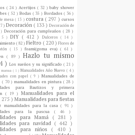
ios
( 24 )
Acertijos
( 32 )
baby shower
ebes
( 52 )
Bodas
( 35 )
Bordados
( 36 )
costura
( 297 )
cursos
 de mesa
( 13 )
Decoración
( 133 )
17 )
Decoración de
Decoración para cumpleaños
( 28 )
 )
DIY
( 412 )
 5 )
Dulceros
( 14 )
Fieltro
( 220 )
nimiento
( 82 )
Flores de
foami(goma eva)
( 61 )
istón
( 15 )
Hazlo tu mismo
een
( 89 )
4 )
Los sueños y su significado
( 21 )
Manualidades Año Nuevo
( 4 )
)
manua
( 1 )
Manualidades de
dades con papel
( 9 )
e
( 70 )
manualidades en pintura
( 28 )
idades para Bautizos y primera
Manualidades para el
ón
( 19 )
( 275 )
Manualidades para fiestas
 )
manualidades para la casa
( 91 )
idades para la pascua
( 46 )
lidades para Mamá
( 281 )
lidades para navidad
( 442 )
lidades para niños
( 410 )