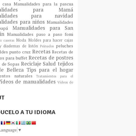
a casa
Manualidades para la pascua
ualidades para Mamá
alidades para navidad
lidades para niños
Manualidades
Manualidades para San
 papá
tin
Manualidades paso a paso fomi
Moda
Moldes para hacer cajas
as caseras
peluches
 diademas de listón
Peinados
Recetas
ldes
punto cruz
Recetas de
Recetas de postres
os para buffet
Reciclaje
Salud
tejidos
s de Sopas
de Belleza
Tips para el hogar
ientos naturales
Tratamientos para el
Vídeos de manualidades
Vídeos de
n
UT
UCELO A TU IDIOMA
 Language
▼