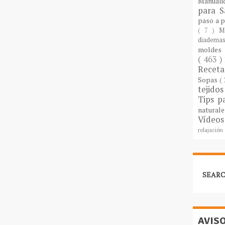
Manuali
para S
paso a 
( 7 )
M
diademas
molde
( 463 )
Recet
Sopas
(
tejido
Tips p
natural
Vídeos
relajación
SEARC
AVIS