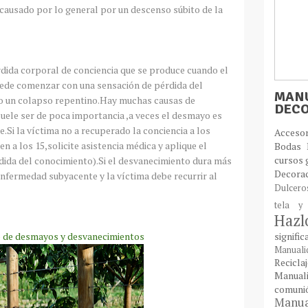
,causado por lo general por un descenso súbito de la
dida corporal de conciencia que se produce cuando el
uede comenzar con una sensación de pérdida del
MANU
mo un colapso repentino.Hay muchas causas de
DEC
uele ser de poca importancia ,a veces el desmayo es
Si la víctima no a recuperado la conciencia a los
Acces
 a los 15,solicite asistencia médica y aplique el
Bodas
cursos 
rdida del conocimiento).Si el desvanecimiento dura más
Decora
nfermedad subyacente y la víctima debe recurrir al
Dulcer
tela y
Haz
o de desmayos y desvanecimientos
signifi
Manual
Recic
Manual
comun
Manual