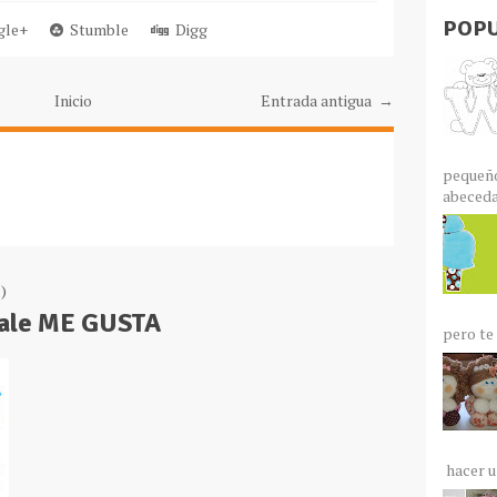
POPU
le+
Stumble
Digg
Inicio
Entrada antigua →
pequeño
abecedar
)
Dale ME GUSTA
pero te 
hacer un