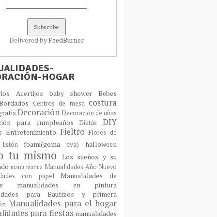
Delivered by
FeedBurner
ALIDADES-
ORACIÓN-HOGAR
orios
Acertijos
baby shower
Bebes
costura
Bordados
Centros de mesa
Decoración
gratis
Decoración de uñas
DIY
ción para cumpleaños
Dietas
Fieltro
Entretenimiento
os
Flores de
foami(goma eva)
halloween
 listón
lo tu mismo
Los sueños y su
cado
Manualidades Año Nuevo
manu
manua
Manualidades de
idades con papel
laje
manualidades en pintura
idades para Bautizos y primera
Manualidades para el hogar
ión
idades para fiestas
manualidades