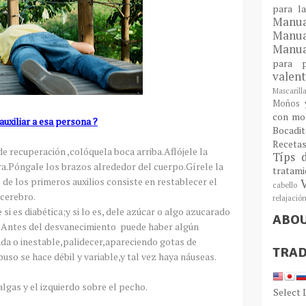
para l
Man
Manu
Manua
para
valen
Mascarill
Moños y
con mo
uxiliar a esa persona ?
Bocadit
Receta
de recuperación ,colóquela boca arriba.Aflójele la
Típs 
ura.Póngale los brazos alrededor del cuerpo.Gírele la
tratam
 de los primeros auxilios consiste en restablecer el
cabello
 cerebro.
relajació
si es diabética;y si lo es, dele azúcar o algo azucarado
ABO
en.Antes del desvanecimiento puede haber algún
da o inestable,palidecer,apareciendo gotas de
TRAD
puso se hace débil y variable,y tal vez haya náuseas.
lgas y el izquierdo sobre el pecho.
Select