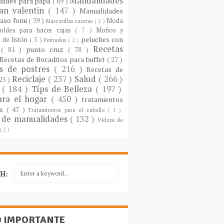
Manualidades
dades para papá
( 69 )
an valentin
( 147 )
Manualidades
paso fomi
( 39 )
Moda
Mascarillas caseras
( 2 )
oldes para hacer cajas
( 7 )
Moños y
peluches con
 de listón
( 3 )
Peinados
( 2 )
Recetas
s
( 81 )
punto cruz
( 78 )
Recetas de Bocaditos para buffet
( 27 )
as de postres
( 216 )
Recetas de
Reciclaje
( 237 )
Salud
( 266 )
 25 )
s
( 184 )
Típs de Belleza
( 197 )
ara el hogar
( 450 )
tratamientos
es
( 47 )
Tratamientos para el cabello
( 1 )
 de manualidades
( 132 )
Vídeos de
( 2 )
H:
O IMPORTANTE