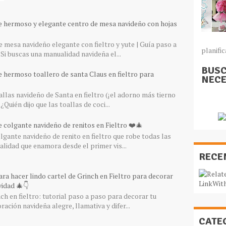
e hermoso y elegante centro de mesa navideño con hojas
 mesa navideño elegante con fieltro y yute | Guía paso a
planific
Si buscas una manualidad navideña el...
BUSC
e hermoso toallero de santa Claus en fieltro para
NECE
llas navideño de Santa en fieltro (¡el adorno más tierno
¿Quién dijo que las toallas de coci...
 colgante navideño de renitos en Fieltro ❤️🎄
gante navideño de renito en fieltro que robe todas las
lidad que enamora desde el primer vis...
RECE
ra hacer lindo cartel de Grinch en Fieltro para decorar
idad 🎄👇
ch en fieltro: tutorial paso a paso para decorar tu
ación navideña alegre, llamativa y difer...
CATE