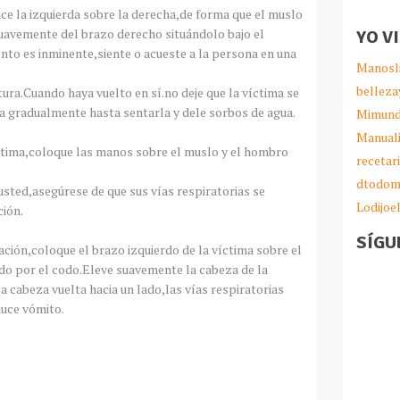
ruce la izquierda sobre la derecha,de forma que el muslo
suavemente del brazo derecho situándolo bajo el
YO V
ento es inminente,siente o acueste a la persona en una
Manosl
belleza
ntura.Cuando haya vuelto en sí.no deje que la víctima se
 gradualmente hasta sentarla y dele sorbos de agua.
Mimund
Manual
ictima,coloque las manos sobre el muslo y el hombro
recetar
dtodom
 usted,asegúrese de que sus vías respiratorias se
Lodijoe
ión.
SÍGU
ación,coloque el brazo izquierdo de la víctima sobre el
ado por el codo.Eleve suavemente la cabeza de la
la cabeza vuelta hacia un lado,las vías respiratorias
duce vómito.