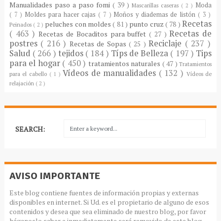
Manualidades paso a paso fomi
( 39 )
Moda
Mascarillas caseras
( 2 )
( 7 )
Moldes para hacer cajas
( 7 )
Moños y diademas de listón
( 3 )
Recetas
peluches con moldes
( 81 )
punto cruz
( 78 )
Peinados
( 2 )
( 463 )
Recetas de
Recetas de Bocaditos para buffet
( 27 )
postres
( 216 )
Reciclaje
( 237 )
Recetas de Sopas
( 25 )
Salud
( 266 )
tejidos
( 184 )
Típs de Belleza
( 197 )
Tips
para el hogar
( 450 )
tratamientos naturales
( 47 )
Tratamientos
Vídeos de manualidades
( 132 )
para el cabello
( 1 )
Vídeos de
relajación
( 2 )
SEARCH:
AVISO IMPORTANTE
Este blog contiene fuentes de información propias y externas
disponibles en internet. Si Ud. es el propietario de alguno de esos
contenidos y desea que sea eliminado de nuestro blog, por favor
háganoslo saber e inmediatamente será removido de este blog.