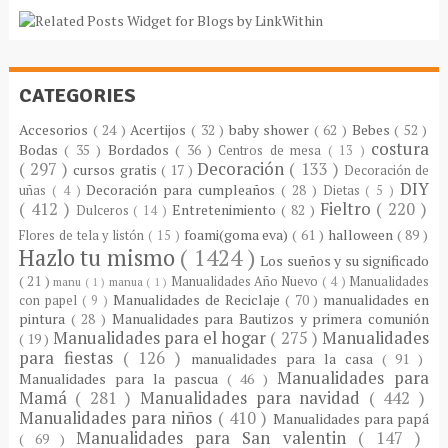
CATEGORIES
Accesorios
( 24 )
Acertijos
( 32 )
baby shower
( 62 )
Bebes
( 52 )
costura
Bodas
( 35 )
Bordados
( 36 )
Centros de mesa
( 13 )
( 297 )
Decoración
( 133 )
cursos gratis
( 17 )
Decoración de
DIY
Decoración para cumpleaños
( 28 )
uñas
( 4 )
Dietas
( 5 )
( 412 )
Fieltro
( 220 )
Entretenimiento
( 82 )
Dulceros
( 14 )
foami(goma eva)
( 61 )
halloween
( 89 )
Flores de tela y listón
( 15 )
Hazlo tu mismo
( 1424 )
Los sueños y su significado
( 21 )
Manualidades Año Nuevo
( 4 )
Manualidades
manu
( 1 )
manua
( 1 )
Manualidades de Reciclaje
( 70 )
manualidades en
con papel
( 9 )
pintura
( 28 )
Manualidades para Bautizos y primera comunión
Manualidades para el hogar
( 275 )
Manualidades
( 19 )
para fiestas
( 126 )
manualidades para la casa
( 91 )
Manualidades para
Manualidades para la pascua
( 46 )
Mamá
( 281 )
Manualidades para navidad
( 442 )
Manualidades para niños
( 410 )
Manualidades para papá
Manualidades para San valentin
( 147 )
( 69 )