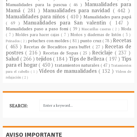
Manualidades para
Manualidades para la pascua
( 46 )
Mamá
( 281 )
Manualidades para navidad
( 442 )
Manualidades para niños
( 410 )
Manualidades para papá
Manualidades para San valentin
( 147 )
( 69 )
Manualidades paso a paso fomi
( 39 )
Moda
Mascarillas caseras
( 2 )
( 7 )
Moldes para hacer cajas
( 7 )
Moños y diademas de listón
( 3 )
Recetas
peluches con moldes
( 81 )
punto cruz
( 78 )
Peinados
( 2 )
( 463 )
Recetas de
Recetas de Bocaditos para buffet
( 27 )
postres
( 216 )
Reciclaje
( 237 )
Recetas de Sopas
( 25 )
Salud
( 266 )
tejidos
( 184 )
Típs de Belleza
( 197 )
Tips
para el hogar
( 450 )
tratamientos naturales
( 47 )
Tratamientos
Vídeos de manualidades
( 132 )
para el cabello
( 1 )
Vídeos de
relajación
( 2 )
SEARCH:
AVISO IMPORTANTE