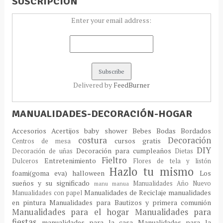
SUSCRIPCIÓN
Enter your email address:
Delivered by
FeedBurner
MANUALIDADES-DECORACIÓN-HOGAR
Accesorios
Acertijos
baby shower
Bebes
Bodas
Bordados
costura
Decoración
cursos gratis
Centros de mesa
DIY
Decoración para cumpleaños
Decoración de uñas
Dietas
Fieltro
Entretenimiento
Dulceros
Flores de tela y listón
Hazlo tu mismo
foami(goma eva)
halloween
Los
sueños y su significado
Manualidades Año Nuevo
manu
manua
Manualidades de Reciclaje
manualidades
Manualidades con papel
en pintura
Manualidades para Bautizos y primera comunión
Manualidades para el hogar
Manualidades para
fiestas
manualidades para la casa
Manualidades para la