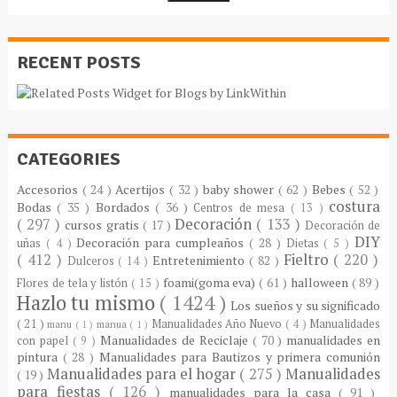
RECENT POSTS
CATEGORIES
Accesorios
( 24 )
Acertijos
( 32 )
baby shower
( 62 )
Bebes
( 52 )
costura
Bodas
( 35 )
Bordados
( 36 )
Centros de mesa
( 13 )
( 297 )
Decoración
( 133 )
cursos gratis
( 17 )
Decoración de
DIY
Decoración para cumpleaños
( 28 )
uñas
( 4 )
Dietas
( 5 )
( 412 )
Fieltro
( 220 )
Entretenimiento
( 82 )
Dulceros
( 14 )
foami(goma eva)
( 61 )
halloween
( 89 )
Flores de tela y listón
( 15 )
Hazlo tu mismo
( 1424 )
Los sueños y su significado
( 21 )
Manualidades Año Nuevo
( 4 )
Manualidades
manu
( 1 )
manua
( 1 )
Manualidades de Reciclaje
( 70 )
manualidades en
con papel
( 9 )
pintura
( 28 )
Manualidades para Bautizos y primera comunión
Manualidades para el hogar
( 275 )
Manualidades
( 19 )
para fiestas
( 126 )
manualidades para la casa
( 91 )