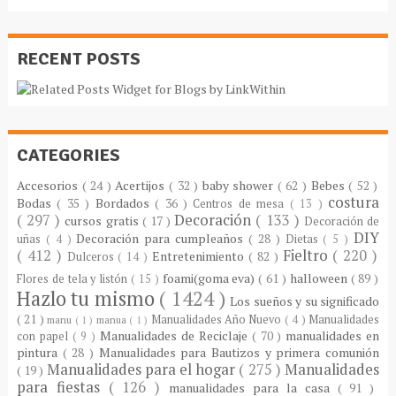
RECENT POSTS
CATEGORIES
Accesorios
( 24 )
Acertijos
( 32 )
baby shower
( 62 )
Bebes
( 52 )
costura
Bodas
( 35 )
Bordados
( 36 )
Centros de mesa
( 13 )
( 297 )
Decoración
( 133 )
cursos gratis
( 17 )
Decoración de
DIY
Decoración para cumpleaños
( 28 )
uñas
( 4 )
Dietas
( 5 )
( 412 )
Fieltro
( 220 )
Entretenimiento
( 82 )
Dulceros
( 14 )
foami(goma eva)
( 61 )
halloween
( 89 )
Flores de tela y listón
( 15 )
Hazlo tu mismo
( 1424 )
Los sueños y su significado
( 21 )
Manualidades Año Nuevo
( 4 )
Manualidades
manu
( 1 )
manua
( 1 )
Manualidades de Reciclaje
( 70 )
manualidades en
con papel
( 9 )
pintura
( 28 )
Manualidades para Bautizos y primera comunión
Manualidades para el hogar
( 275 )
Manualidades
( 19 )
para fiestas
( 126 )
manualidades para la casa
( 91 )