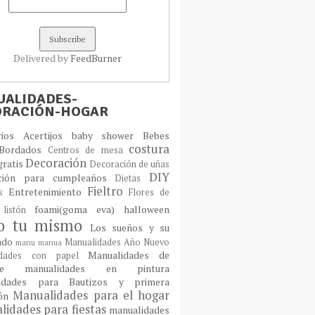
Delivered by
FeedBurner
ALIDADES-
ORACIÓN-HOGAR
orios
Acertijos
baby shower
Bebes
costura
Bordados
Centros de mesa
Decoración
gratis
Decoración de uñas
DIY
ción para cumpleaños
Dietas
Fieltro
Entretenimiento
os
Flores de
foami(goma eva)
halloween
 listón
lo tu mismo
Los sueños y su
cado
Manualidades Año Nuevo
manu
manua
Manualidades de
idades con papel
laje
manualidades en pintura
idades para Bautizos y primera
Manualidades para el hogar
ión
idades para fiestas
manualidades