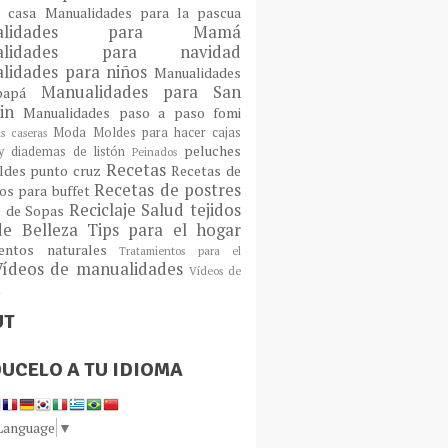
a casa
Manualidades para la pascua
ualidades para Mamá
alidades para navidad
lidades para niños
Manualidades
Manualidades para San
 papá
tin
Manualidades paso a paso fomi
Moda
Moldes para hacer cajas
as caseras
peluches
 diademas de listón
Peinados
Recetas
ldes
punto cruz
Recetas de
Recetas de postres
os para buffet
Reciclaje
Salud
tejidos
s de Sopas
de Belleza
Tips para el hogar
ientos naturales
Tratamientos para el
Vídeos de manualidades
Vídeos de
n
UT
UCELO A TU IDIOMA
 Language
▼