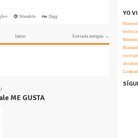
YO V
le+
Stumble
Digg
Manosl
belleza
Inicio
Entrada antigua →
Mimund
Manual
recetar
dtodom
Lodijoe
SÍGU
)
Dale ME GUSTA