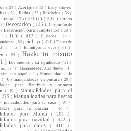
ios
( 24 )
Acertijos
( 32 )
baby shower
ebes
( 52 )
Bodas
( 35 )
Bordados
( 36 )
costura
( 297 )
cursos
 de mesa
( 13 )
Decoración
( 133 )
17 )
Decoración de
Decoración para cumpleaños
( 28 )
 )
DIY
( 412 )
 5 )
Dulceros
( 14 )
Fieltro
( 220 )
nimiento
( 82 )
Flores de
foami(goma eva)
( 61 )
istón
( 15 )
Hazlo tu mismo
een
( 89 )
4 )
Los sueños y su significado
( 21 )
Manualidades Año Nuevo
( 4 )
)
manua
( 1 )
Manualidades de
dades con papel
( 9 )
e
( 70 )
manualidades en pintura
( 28 )
idades para Bautizos y primera
Manualidades para el
ón
( 19 )
( 275 )
Manualidades para fiestas
 )
manualidades para la casa
( 91 )
idades para la pascua
( 46 )
lidades para Mamá
( 281 )
lidades para navidad
( 442 )
lidades para niños
( 410 )