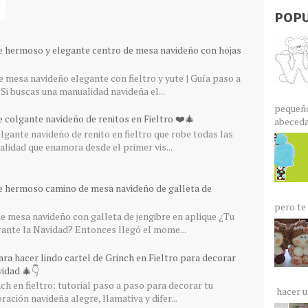
POPU
e hermoso y elegante centro de mesa navideño con hojas
 mesa navideño elegante con fieltro y yute | Guía paso a
Si buscas una manualidad navideña el...
pequeño
 colgante navideño de renitos en Fieltro ❤️🎄
abecedar
gante navideño de renito en fieltro que robe todas las
lidad que enamora desde el primer vis...
e hermoso camino de mesa navideño de galleta de
pero te 
 mesa navideño con galleta de jengibre en aplique ¿Tu
rante la Navidad? Entonces llegó el mome...
ra hacer lindo cartel de Grinch en Fieltro para decorar
idad 🎄👇
ch en fieltro: tutorial paso a paso para decorar tu
hacer un
ación navideña alegre, llamativa y difer...