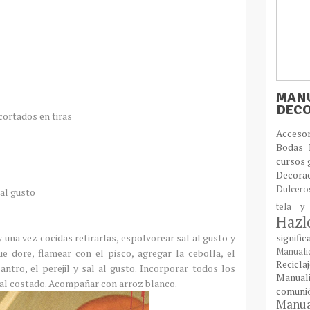
MANU
DEC
 cortados en tiras
Acces
Bodas
cursos 
Decora
Dulcer
 al gusto
tela y
Haz
 una vez cocidas retirarlas, espolvorear sal al gusto y
signifi
Manual
que dore, flamear con el pisco, agregar la cebolla, el
Recic
lantro, el perejil y sal al gusto. Incorporar todos los
Manual
s al costado. Acompañar con arroz blanco.
comun
Manual