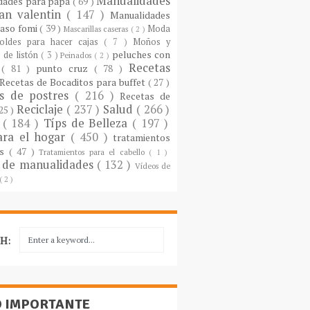
Manualidades
dades para papá
( 69 )
an valentin
( 147 )
Manualidades
paso fomi
( 39 )
Moda
Mascarillas caseras
( 2 )
oldes para hacer cajas
( 7 )
Moños y
peluches con
 de listón
( 3 )
Peinados
( 2 )
Recetas
s
( 81 )
punto cruz
( 78 )
Recetas de Bocaditos para buffet
( 27 )
as de postres
( 216 )
Recetas de
Reciclaje
( 237 )
Salud
( 266 )
 25 )
s
( 184 )
Típs de Belleza
( 197 )
ara el hogar
( 450 )
tratamientos
es
( 47 )
Tratamientos para el cabello
( 1 )
 de manualidades
( 132 )
Vídeos de
( 2 )
H:
O IMPORTANTE