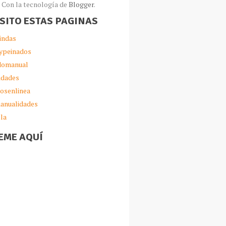
Con la tecnología de
Blogger
.
ISITO ESTAS PAGINAS
indas
ypeinados
omanual
idades
iosenlinea
anualidades
lla
EME AQUÍ