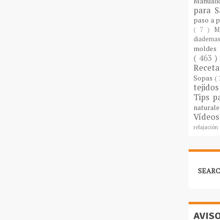
Manuali
para S
paso a 
( 7 )
M
diademas
molde
( 463 )
Recet
Sopas
(
tejido
Tips p
natural
Vídeos
relajación
SEARC
AVIS