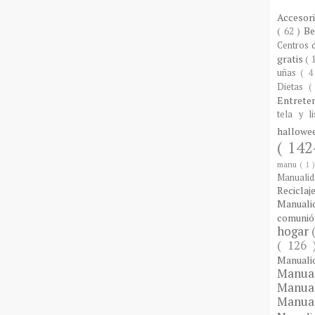
Accesor
( 62 )
B
Centros
gratis
( 
uñas
( 4
Dietas
(
Entrete
tela y l
hallow
( 142
manu
( 1 
Manuali
Reciclaj
Manual
comuni
hogar
( 126
Manual
Manua
Manua
Manua