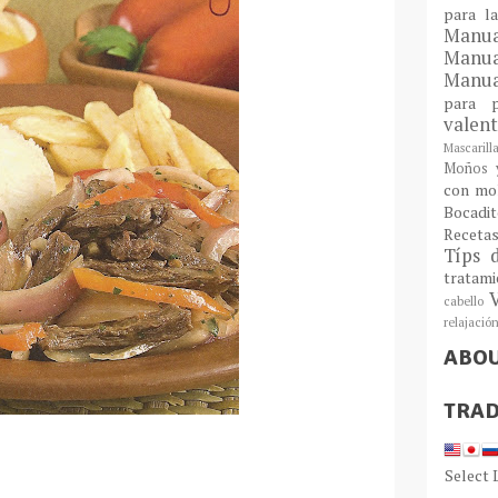
para l
Man
Manu
Manua
para
valen
Mascarill
Moños y
con mo
Bocadit
Receta
Típs 
tratam
cabello
relajació
ABO
TRAD
Select