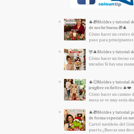
🎄🎁Moldes y tutorial d
de noche buena 🎁🎄
Cómo hacer un centro de
paso para principiantes 
🦌🎄Moldes y tutorial de
Cómo hacer un tierno col
miradas Si hay una manua
🎄😊Moldes y tutorial d
jengibre en fieltro 🎄❤️
Cómo hacer un camino de
mesa se ve muy seria du
🎄🎁Moldes y tutorial pa
de forma especial en nav
Cartel navideño del Grin
puerta ¿Buscas una decor