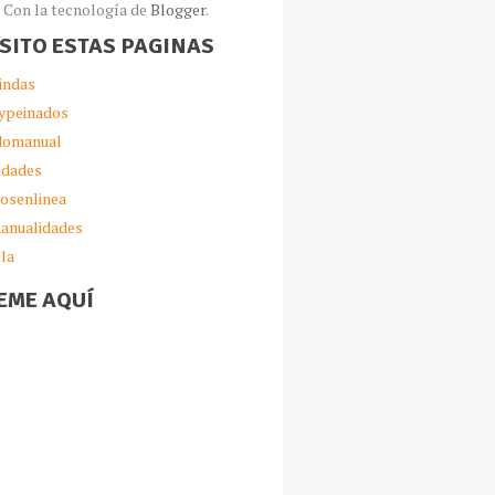
Con la tecnología de
Blogger
.
ISITO ESTAS PAGINAS
indas
ypeinados
omanual
idades
iosenlinea
anualidades
lla
EME AQUÍ