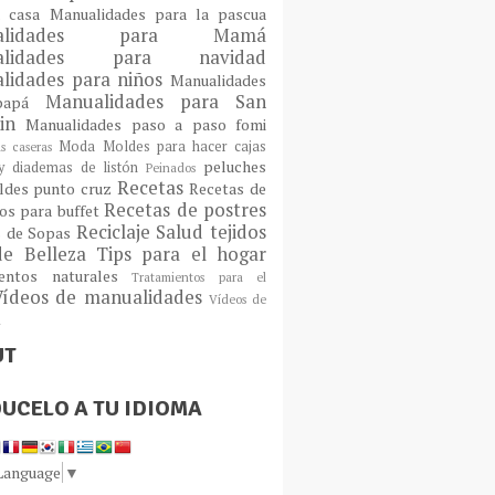
a casa
Manualidades para la pascua
ualidades para Mamá
alidades para navidad
lidades para niños
Manualidades
Manualidades para San
 papá
tin
Manualidades paso a paso fomi
Moda
Moldes para hacer cajas
as caseras
peluches
 diademas de listón
Peinados
Recetas
ldes
punto cruz
Recetas de
Recetas de postres
os para buffet
Reciclaje
Salud
tejidos
s de Sopas
de Belleza
Tips para el hogar
ientos naturales
Tratamientos para el
Vídeos de manualidades
Vídeos de
n
UT
UCELO A TU IDIOMA
 Language
▼