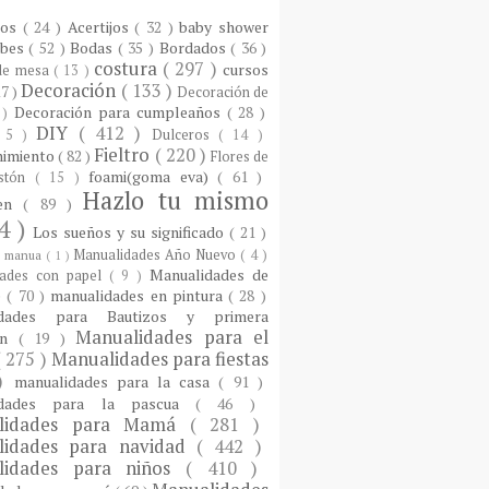
ios
( 24 )
Acertijos
( 32 )
baby shower
ebes
( 52 )
Bodas
( 35 )
Bordados
( 36 )
costura
( 297 )
cursos
 de mesa
( 13 )
Decoración
( 133 )
17 )
Decoración de
Decoración para cumpleaños
( 28 )
 )
DIY
( 412 )
 5 )
Dulceros
( 14 )
Fieltro
( 220 )
nimiento
( 82 )
Flores de
foami(goma eva)
( 61 )
istón
( 15 )
Hazlo tu mismo
een
( 89 )
4 )
Los sueños y su significado
( 21 )
Manualidades Año Nuevo
( 4 )
)
manua
( 1 )
Manualidades de
dades con papel
( 9 )
e
( 70 )
manualidades en pintura
( 28 )
idades para Bautizos y primera
Manualidades para el
ón
( 19 )
( 275 )
Manualidades para fiestas
 )
manualidades para la casa
( 91 )
idades para la pascua
( 46 )
lidades para Mamá
( 281 )
lidades para navidad
( 442 )
lidades para niños
( 410 )