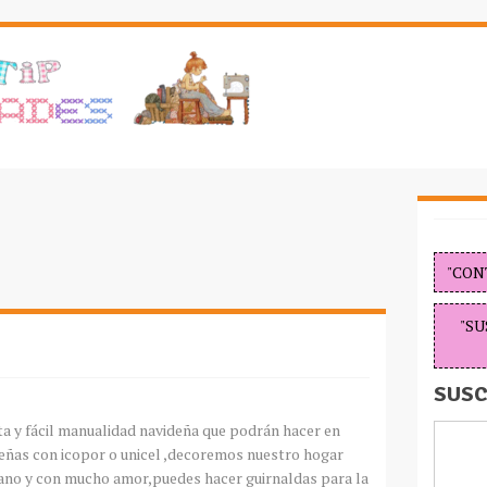
"CON
"SU
SUSC
a y fácil manualidad navideña que podrán hacer en
deñas con icopor o unicel ,decoremos nuestro hogar
ano y con mucho amor,puedes hacer guirnaldas para la