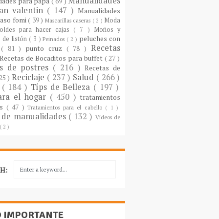
Manualidades
dades para papá
( 69 )
an valentin
( 147 )
Manualidades
paso fomi
( 39 )
Moda
Mascarillas caseras
( 2 )
oldes para hacer cajas
( 7 )
Moños y
peluches con
 de listón
( 3 )
Peinados
( 2 )
Recetas
s
( 81 )
punto cruz
( 78 )
Recetas de Bocaditos para buffet
( 27 )
as de postres
( 216 )
Recetas de
Reciclaje
( 237 )
Salud
( 266 )
 25 )
s
( 184 )
Típs de Belleza
( 197 )
ara el hogar
( 450 )
tratamientos
es
( 47 )
Tratamientos para el cabello
( 1 )
 de manualidades
( 132 )
Vídeos de
( 2 )
H:
O IMPORTANTE