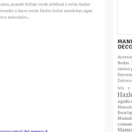
nas ,usando follaje verde artificial y estás lindas
render a hacer estás fáciles bolas navideñas sigue
tos materiales...
MANU
DEC
Acces
Bodas
cursos 
Decora
Dulcer
tela y
Haz
signifi
Manual
Recic
Manual
comun
Manual
gopor,unicel del numero 8