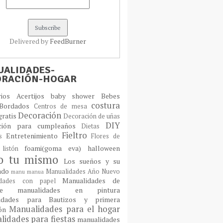
Delivered by
FeedBurner
ALIDADES-
ORACIÓN-HOGAR
orios
Acertijos
baby shower
Bebes
costura
Bordados
Centros de mesa
Decoración
gratis
Decoración de uñas
DIY
ción para cumpleaños
Dietas
Fieltro
Entretenimiento
os
Flores de
foami(goma eva)
halloween
 listón
lo tu mismo
Los sueños y su
cado
Manualidades Año Nuevo
manu
manua
Manualidades de
idades con papel
laje
manualidades en pintura
idades para Bautizos y primera
Manualidades para el hogar
ión
idades para fiestas
manualidades