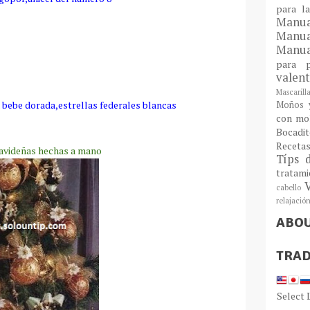
para l
Man
Manu
Manua
para
valen
Mascarill
a bebe dorada,estrellas federales blancas
Moños y
con mo
Bocadit
Receta
avideñas hechas a mano
Típs 
tratam
cabello
relajació
ABO
TRAD
Select