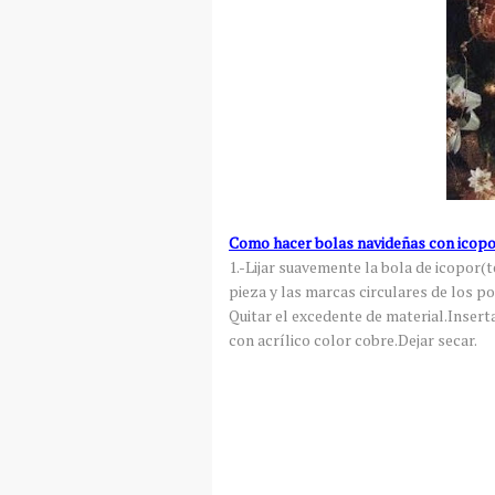
Como hacer bolas navideñas con icop
1.-Lijar suavemente la bola de icopor(t
pieza y las marcas circulares de los po
Quitar el excedente de material.Insert
con acrílico color cobre.Dejar secar.