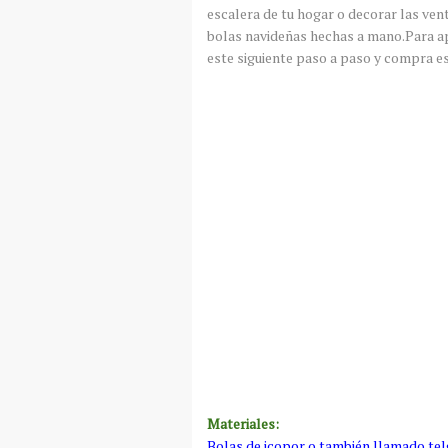
escalera de tu hogar o decorar las venta
bolas navideñas hechas a mano.Para ap
este siguiente paso a paso y compra es
Materiales:
Bolas de icopor o también llamado tel