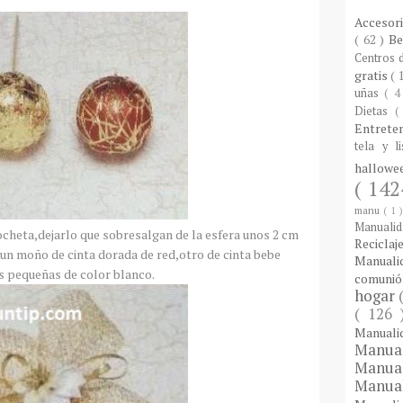
Accesor
( 62 )
B
Centros
gratis
( 
uñas
( 4
Dietas
(
Entrete
tela y l
hallow
( 142
manu
( 1 
Manuali
ocheta,dejarlo que sobresalgan de la esfera unos 2 cm
Reciclaj
s:un moño de cinta dorada de red,otro de cinta bebe
Manual
es pequeñas de color blanco.
comuni
hogar
( 126
Manual
Manua
Manua
Manua