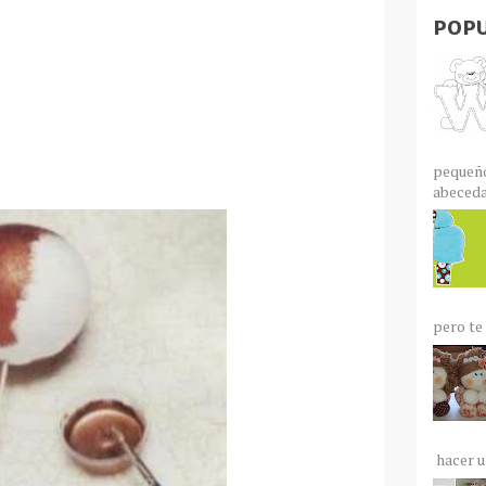
POPU
pequeño
abecedar
pero te 
hacer un