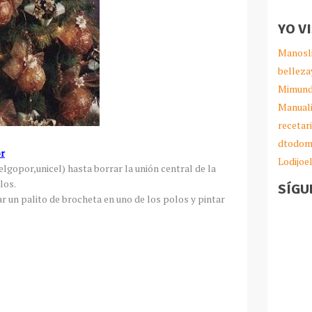
YO V
Manosl
belleza
Mimund
Manual
recetar
dtodom
or
Lodijoe
elgopor,unicel) hasta borrar la unión central de la
los.
SÍGU
ar un palito de brocheta en uno de los polos y pintar