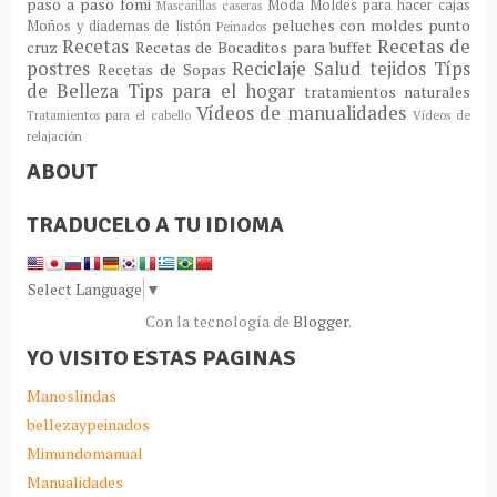
paso a paso fomi
Moda
Moldes para hacer cajas
Mascarillas caseras
peluches con moldes
punto
Moños y diademas de listón
Peinados
Recetas
Recetas de
cruz
Recetas de Bocaditos para buffet
postres
Reciclaje
Salud
tejidos
Típs
Recetas de Sopas
de Belleza
Tips para el hogar
tratamientos naturales
Vídeos de manualidades
Tratamientos para el cabello
Vídeos de
relajación
ABOUT
TRADUCELO A TU IDIOMA
Select Language
▼
Con la tecnología de
Blogger
.
YO VISITO ESTAS PAGINAS
Manoslindas
bellezaypeinados
Mimundomanual
Manualidades