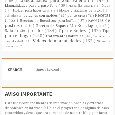
Manualidades para San valentin
( 147 )
( 69 )
Manualidades paso a paso fomi
( 39 )
Moda
Mascarillas caseras
( 2 )
( 7 )
Moldes para hacer cajas
( 7 )
Moños y diademas de listón
( 3 )
Recetas
peluches con moldes
( 81 )
punto cruz
( 78 )
Peinados
( 2 )
( 463 )
Recetas de
Recetas de Bocaditos para buffet
( 27 )
postres
( 216 )
Reciclaje
( 237 )
Recetas de Sopas
( 25 )
Salud
( 266 )
tejidos
( 184 )
Típs de Belleza
( 197 )
Tips
para el hogar
( 450 )
tratamientos naturales
( 47 )
Tratamientos
Vídeos de manualidades
( 132 )
para el cabello
( 1 )
Vídeos de
relajación
( 2 )
SEARCH:
AVISO IMPORTANTE
Este blog contiene fuentes de información propias y externas
disponibles en internet. Si Ud. es el propietario de alguno de esos
contenidos y desea que sea eliminado de nuestro blog, por favor