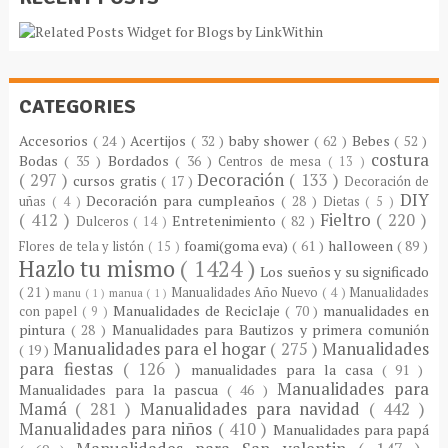
CATEGORIES
Accesorios
( 24 )
Acertijos
( 32 )
baby shower
( 62 )
Bebes
( 52 )
costura
Bodas
( 35 )
Bordados
( 36 )
Centros de mesa
( 13 )
( 297 )
Decoración
( 133 )
cursos gratis
( 17 )
Decoración de
DIY
Decoración para cumpleaños
( 28 )
uñas
( 4 )
Dietas
( 5 )
( 412 )
Fieltro
( 220 )
Entretenimiento
( 82 )
Dulceros
( 14 )
foami(goma eva)
( 61 )
halloween
( 89 )
Flores de tela y listón
( 15 )
Hazlo tu mismo
( 1424 )
Los sueños y su significado
( 21 )
Manualidades Año Nuevo
( 4 )
Manualidades
manu
( 1 )
manua
( 1 )
Manualidades de Reciclaje
( 70 )
manualidades en
con papel
( 9 )
pintura
( 28 )
Manualidades para Bautizos y primera comunión
Manualidades para el hogar
( 275 )
Manualidades
( 19 )
para fiestas
( 126 )
manualidades para la casa
( 91 )
Manualidades para
Manualidades para la pascua
( 46 )
Mamá
( 281 )
Manualidades para navidad
( 442 )
Manualidades para niños
( 410 )
Manualidades para papá