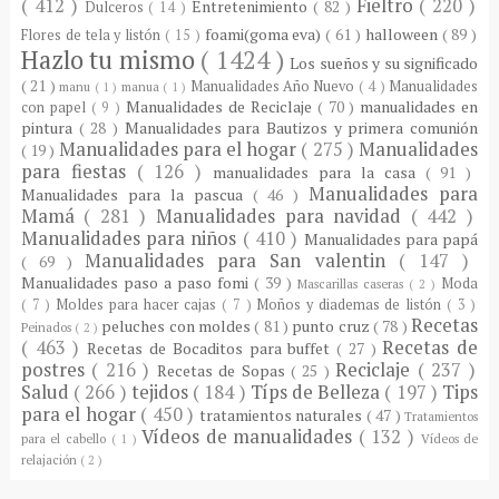
( 412 )
Fieltro
( 220 )
Entretenimiento
( 82 )
Dulceros
( 14 )
foami(goma eva)
( 61 )
halloween
( 89 )
Flores de tela y listón
( 15 )
Hazlo tu mismo
( 1424 )
Los sueños y su significado
( 21 )
Manualidades Año Nuevo
( 4 )
Manualidades
manu
( 1 )
manua
( 1 )
Manualidades de Reciclaje
( 70 )
manualidades en
con papel
( 9 )
pintura
( 28 )
Manualidades para Bautizos y primera comunión
Manualidades para el hogar
( 275 )
Manualidades
( 19 )
para fiestas
( 126 )
manualidades para la casa
( 91 )
Manualidades para
Manualidades para la pascua
( 46 )
Mamá
( 281 )
Manualidades para navidad
( 442 )
Manualidades para niños
( 410 )
Manualidades para papá
Manualidades para San valentin
( 147 )
( 69 )
Manualidades paso a paso fomi
( 39 )
Moda
Mascarillas caseras
( 2 )
( 7 )
Moldes para hacer cajas
( 7 )
Moños y diademas de listón
( 3 )
Recetas
peluches con moldes
( 81 )
punto cruz
( 78 )
Peinados
( 2 )
( 463 )
Recetas de
Recetas de Bocaditos para buffet
( 27 )
postres
( 216 )
Reciclaje
( 237 )
Recetas de Sopas
( 25 )
Salud
( 266 )
tejidos
( 184 )
Típs de Belleza
( 197 )
Tips
para el hogar
( 450 )
tratamientos naturales
( 47 )
Tratamientos
Vídeos de manualidades
( 132 )
para el cabello
( 1 )
Vídeos de
relajación
( 2 )