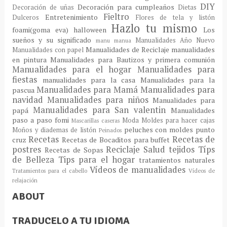
DIY
Decoración para cumpleaños
Decoración de uñas
Dietas
Fieltro
Entretenimiento
Dulceros
Flores de tela y listón
Hazlo tu mismo
foami(goma eva)
halloween
Los
sueños y su significado
Manualidades Año Nuevo
manu
manua
Manualidades de Reciclaje
manualidades
Manualidades con papel
en pintura
Manualidades para Bautizos y primera comunión
Manualidades para el hogar
Manualidades para
fiestas
manualidades para la casa
Manualidades para la
Manualidades para Mamá
Manualidades para
pascua
navidad
Manualidades para niños
Manualidades para
Manualidades para San valentin
papá
Manualidades
paso a paso fomi
Moda
Moldes para hacer cajas
Mascarillas caseras
peluches con moldes
punto
Moños y diademas de listón
Peinados
Recetas
Recetas de
cruz
Recetas de Bocaditos para buffet
postres
Reciclaje
Salud
tejidos
Típs
Recetas de Sopas
de Belleza
Tips para el hogar
tratamientos naturales
Vídeos de manualidades
Tratamientos para el cabello
Vídeos de
relajación
ABOUT
TRADUCELO A TU IDIOMA