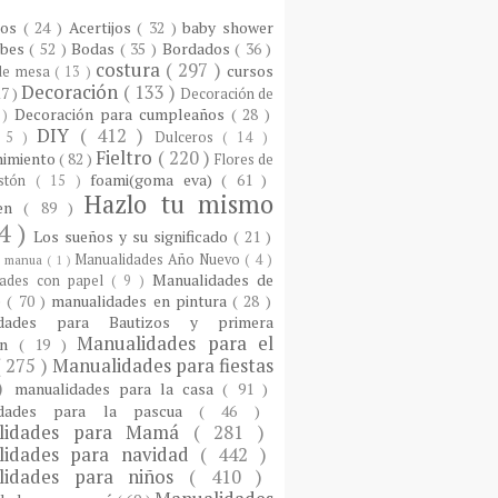
ios
( 24 )
Acertijos
( 32 )
baby shower
ebes
( 52 )
Bodas
( 35 )
Bordados
( 36 )
costura
( 297 )
cursos
 de mesa
( 13 )
Decoración
( 133 )
17 )
Decoración de
Decoración para cumpleaños
( 28 )
 )
DIY
( 412 )
 5 )
Dulceros
( 14 )
Fieltro
( 220 )
nimiento
( 82 )
Flores de
foami(goma eva)
( 61 )
istón
( 15 )
Hazlo tu mismo
een
( 89 )
4 )
Los sueños y su significado
( 21 )
Manualidades Año Nuevo
( 4 )
)
manua
( 1 )
Manualidades de
dades con papel
( 9 )
e
( 70 )
manualidades en pintura
( 28 )
idades para Bautizos y primera
Manualidades para el
ón
( 19 )
( 275 )
Manualidades para fiestas
 )
manualidades para la casa
( 91 )
idades para la pascua
( 46 )
lidades para Mamá
( 281 )
lidades para navidad
( 442 )
lidades para niños
( 410 )