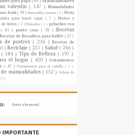
Manualidades
dades para papá
( 69 )
an valentin
( 147 )
Manualidades
paso fomi
( 39 )
Moda
Mascarillas caseras
( 2 )
oldes para hacer cajas
( 7 )
Moños y
peluches con
 de listón
( 3 )
Peinados
( 2 )
Recetas
s
( 81 )
punto cruz
( 78 )
Recetas de Bocaditos para buffet
( 27 )
as de postres
( 216 )
Recetas de
Reciclaje
( 237 )
Salud
( 266 )
 25 )
s
( 184 )
Típs de Belleza
( 197 )
ara el hogar
( 450 )
tratamientos
es
( 47 )
Tratamientos para el cabello
( 1 )
 de manualidades
( 132 )
Vídeos de
( 2 )
H:
O IMPORTANTE