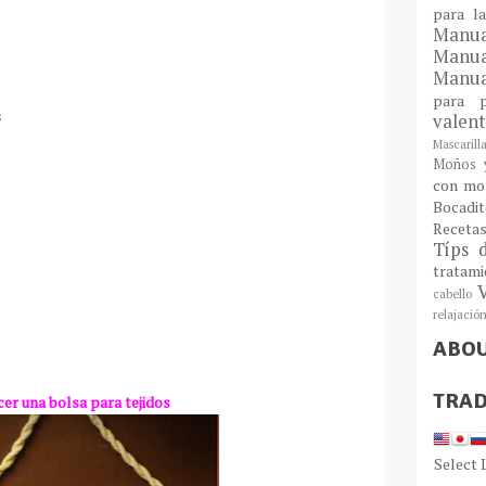
para l
Man
Manu
Manua
para
s
valen
Mascarill
Moños y
con mo
Bocadit
Receta
Típs 
tratam
cabello
relajació
ABO
TRAD
er una bolsa para tejidos
Select