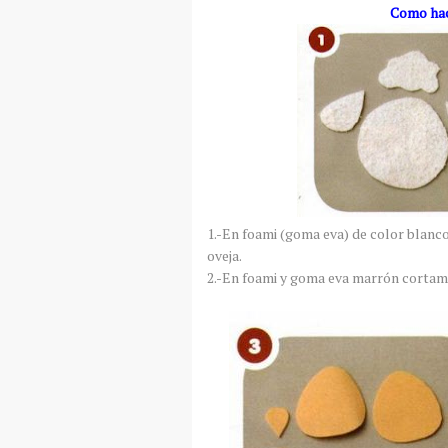
Como hac
1.-En foami (goma eva) de color blanc
oveja.
2.-En foami y goma eva marrón cortamos