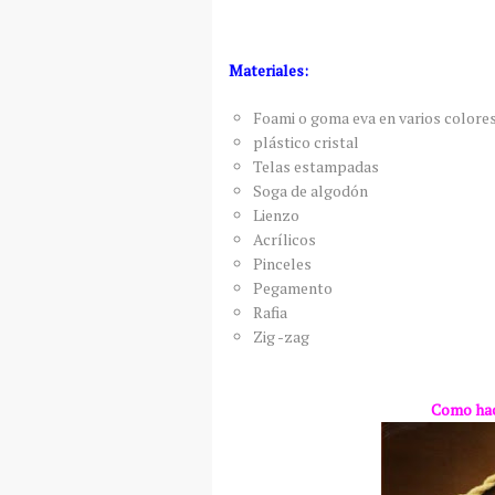
Materiales:
Foami o goma eva en varios colore
plástico cristal
Telas estampadas
Soga de algodón
Lienzo
Acrílicos
Pinceles
Pegamento
Rafia
Zig -zag
Como hac