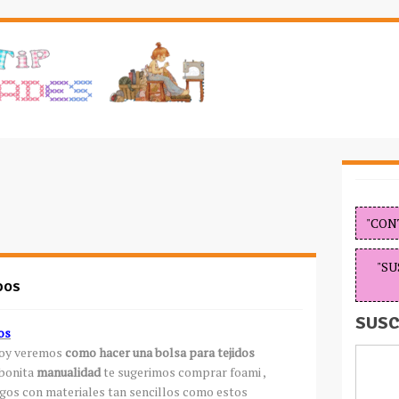
"CON
"SU
DOS
SUSC
os
hoy veremos
como hacer una bolsa para tejidos
 bonita
manualidad
te sugerimos comprar foami ,
migos con materiales tan sencillos como estos