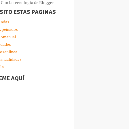
Con la tecnología de
Blogger
.
ISITO ESTAS PAGINAS
indas
ypeinados
omanual
idades
iosenlinea
anualidades
lla
EME AQUÍ