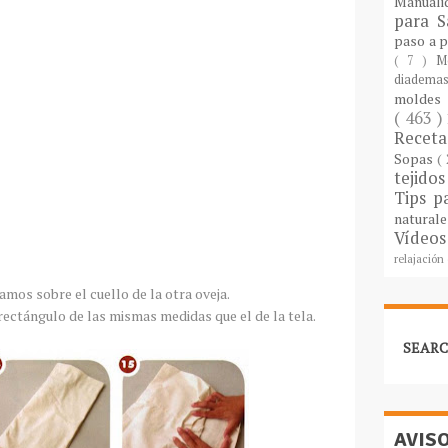
Manuali
para S
paso a 
( 7 )
M
diademas
molde
( 463 )
Recet
Sopas
(
tejido
Tips p
natural
Vídeos
relajación
mos sobre el cuello de la otra oveja.
 rectángulo de las mismas medidas que el de la tela.
SEARC
AVIS