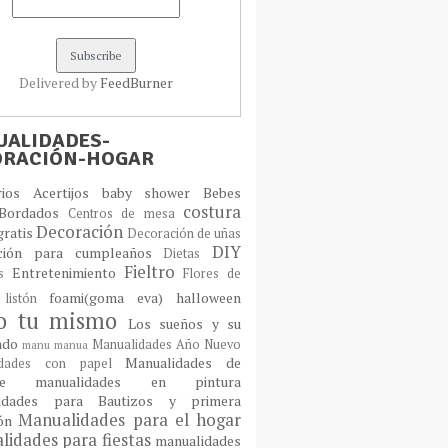
Delivered by
FeedBurner
ALIDADES-
ORACIÓN-HOGAR
orios
Acertijos
baby shower
Bebes
costura
Bordados
Centros de mesa
Decoración
gratis
Decoración de uñas
DIY
ción para cumpleaños
Dietas
Fieltro
Entretenimiento
os
Flores de
foami(goma eva)
halloween
 listón
lo tu mismo
Los sueños y su
cado
Manualidades Año Nuevo
manu
manua
Manualidades de
idades con papel
laje
manualidades en pintura
idades para Bautizos y primera
Manualidades para el hogar
ión
idades para fiestas
manualidades