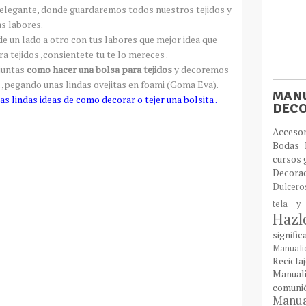
 elegante, donde guardaremos todos nuestros tejidos y
s labores.
 de un lado a otro con tus labores que mejor idea que
 tejidos ,consientete tu te lo mereces .
juntas
como hacer una bolsa para tejidos
y decoremos
 ,pegando unas lindas ovejitas en foami (Goma Eva).
MANU
 lindas ideas de como decorar o tejer una bolsita .
DEC
Acces
Bodas
cursos 
Decora
Dulcer
tela y
Haz
signifi
Manual
Recic
Manual
comun
Manual