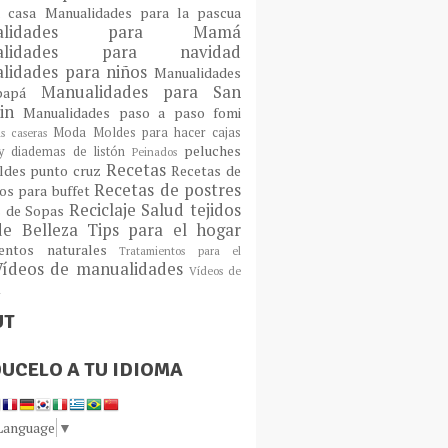
a casa
Manualidades para la pascua
ualidades para Mamá
alidades para navidad
lidades para niños
Manualidades
Manualidades para San
 papá
tin
Manualidades paso a paso fomi
Moda
Moldes para hacer cajas
as caseras
peluches
 diademas de listón
Peinados
Recetas
ldes
punto cruz
Recetas de
Recetas de postres
os para buffet
Reciclaje
Salud
tejidos
s de Sopas
de Belleza
Tips para el hogar
ientos naturales
Tratamientos para el
Vídeos de manualidades
Vídeos de
n
UT
UCELO A TU IDIOMA
 Language
▼