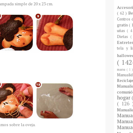
ampada simple de 20 x 23 cm.
Accesor
( 62 )
B
Centros
gratis
( 
uñas
( 4
Dietas
(
Entrete
tela y l
hallow
( 142
manu
( 1 
Manuali
Reciclaj
Manual
comuni
hogar
( 126
Manual
Manua
Manua
mos sobre la oveja.
Manua