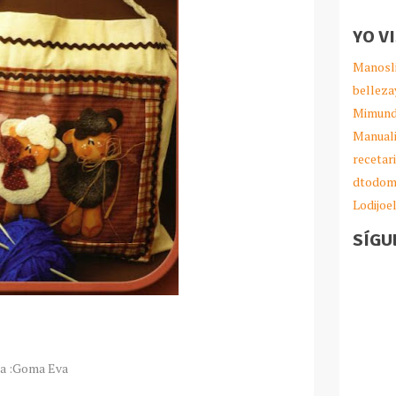
YO V
Manosl
belleza
Mimund
Manual
recetar
dtodom
Lodijoe
SÍGU
sta :Goma Eva