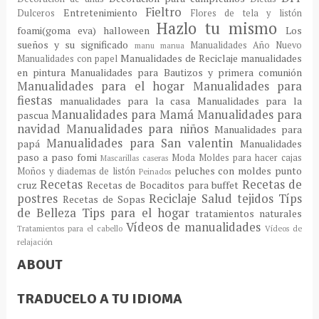
Fieltro
Entretenimiento
Dulceros
Flores de tela y listón
Hazlo tu mismo
foami(goma eva)
halloween
Los
sueños y su significado
Manualidades Año Nuevo
manu
manua
Manualidades de Reciclaje
manualidades
Manualidades con papel
en pintura
Manualidades para Bautizos y primera comunión
Manualidades para el hogar
Manualidades para
fiestas
manualidades para la casa
Manualidades para la
Manualidades para Mamá
Manualidades para
pascua
navidad
Manualidades para niños
Manualidades para
Manualidades para San valentin
papá
Manualidades
paso a paso fomi
Moda
Moldes para hacer cajas
Mascarillas caseras
peluches con moldes
punto
Moños y diademas de listón
Peinados
Recetas
Recetas de
cruz
Recetas de Bocaditos para buffet
postres
Reciclaje
Salud
tejidos
Típs
Recetas de Sopas
de Belleza
Tips para el hogar
tratamientos naturales
Vídeos de manualidades
Tratamientos para el cabello
Vídeos de
relajación
ABOUT
TRADUCELO A TU IDIOMA