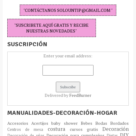
"CONTÁCTANOS SOLOUNTIP@GMAIL.COM "
"SUSCRIBETE AQUÍ GRATIS Y RECIBE
NUESTRAS NOVEDADES"
SUSCRIPCIÓN
Enter your email address:
Delivered by
FeedBurner
MANUALIDADES-DECORACIÓN-HOGAR
Accesorios
Acertijos
baby shower
Bebes
Bodas
Bordados
costura
Decoración
cursos gratis
Centros de mesa
DIY
Decoración para cumpleaños
Decoración de uñas
Dietas