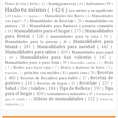
foami(goma eva)
( 61 )
halloween
( 89 )
Flores de tela y listón
( 15 )
Hazlo tu mismo
( 1424 )
Los sueños y su significado
( 21 )
Manualidades Año Nuevo
( 4 )
Manualidades
manu
( 1 )
manua
( 1 )
Manualidades de Reciclaje
( 70 )
manualidades en
con papel
( 9 )
pintura
( 28 )
Manualidades para Bautizos y primera comunión
Manualidades para el hogar
( 275 )
Manualidades
( 19 )
para fiestas
( 126 )
manualidades para la casa
( 91 )
Manualidades para
Manualidades para la pascua
( 46 )
Mamá
( 281 )
Manualidades para navidad
( 442 )
Manualidades para niños
( 410 )
Manualidades para papá
Manualidades para San valentin
( 147 )
( 69 )
Manualidades paso a paso fomi
( 39 )
Moda
Mascarillas caseras
( 2 )
( 7 )
Moldes para hacer cajas
( 7 )
Moños y diademas de listón
( 3 )
Recetas
peluches con moldes
( 81 )
punto cruz
( 78 )
Peinados
( 2 )
( 463 )
Recetas de
Recetas de Bocaditos para buffet
( 27 )
postres
( 216 )
Reciclaje
( 237 )
Recetas de Sopas
( 25 )
Salud
( 266 )
tejidos
( 184 )
Típs de Belleza
( 197 )
Tips
para el hogar
( 450 )
tratamientos naturales
( 47 )
Tratamientos
Vídeos de manualidades
( 132 )
para el cabello
( 1 )
Vídeos de
relajación
( 2 )