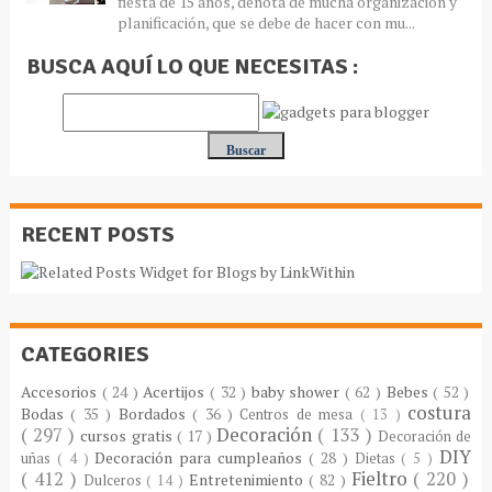
fiesta de 15 años, denota de mucha organización y
planificación, que se debe de hacer con mu...
BUSCA AQUÍ LO QUE NECESITAS :
RECENT POSTS
CATEGORIES
Accesorios
( 24 )
Acertijos
( 32 )
baby shower
( 62 )
Bebes
( 52 )
costura
Bodas
( 35 )
Bordados
( 36 )
Centros de mesa
( 13 )
( 297 )
Decoración
( 133 )
cursos gratis
( 17 )
Decoración de
DIY
Decoración para cumpleaños
( 28 )
uñas
( 4 )
Dietas
( 5 )
( 412 )
Fieltro
( 220 )
Entretenimiento
( 82 )
Dulceros
( 14 )