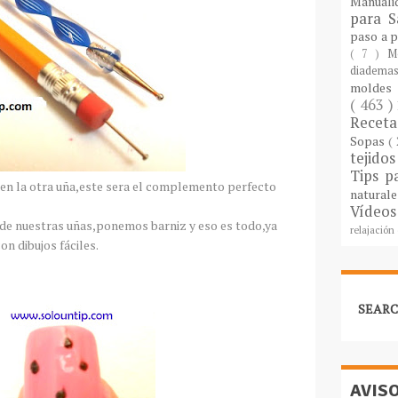
Manuali
para S
paso a 
( 7 )
M
diademas
molde
( 463 )
Recet
Sopas
(
tejido
Tips p
s en la otra uña,este sera el complemento perfecto
natural
Vídeos
 de nuestras uñas,ponemos barniz y eso es todo,ya
relajación
n dibujos fáciles.
SEARC
AVIS