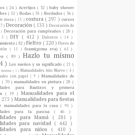
ios
( 24 )
Acertijos
( 32 )
baby shower
ebes
( 52 )
Bodas
( 35 )
Bordados
( 36 )
costura
( 297 )
cursos
 de mesa
( 13 )
Decoración
( 133 )
17 )
Decoración de
Decoración para cumpleaños
( 28 )
 )
DIY
( 412 )
 5 )
Dulceros
( 14 )
Fieltro
( 220 )
nimiento
( 82 )
Flores de
foami(goma eva)
( 61 )
istón
( 15 )
Hazlo tu mismo
een
( 89 )
4 )
Los sueños y su significado
( 21 )
Manualidades Año Nuevo
( 4 )
)
manua
( 1 )
Manualidades de
dades con papel
( 9 )
e
( 70 )
manualidades en pintura
( 28 )
idades para Bautizos y primera
Manualidades para el
ón
( 19 )
( 275 )
Manualidades para fiestas
 )
manualidades para la casa
( 91 )
idades para la pascua
( 46 )
lidades para Mamá
( 281 )
lidades para navidad
( 442 )
lidades para niños
( 410 )