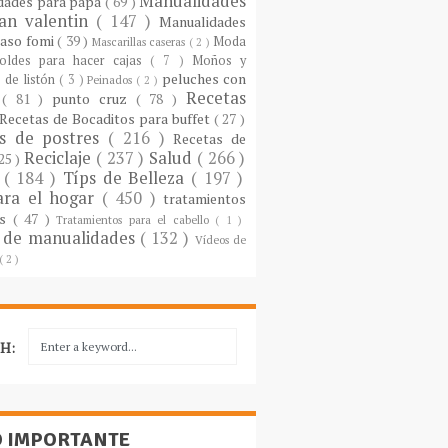
Manualidades
dades para papá
( 69 )
an valentin
( 147 )
Manualidades
paso fomi
( 39 )
Moda
Mascarillas caseras
( 2 )
oldes para hacer cajas
( 7 )
Moños y
peluches con
 de listón
( 3 )
Peinados
( 2 )
Recetas
s
( 81 )
punto cruz
( 78 )
Recetas de Bocaditos para buffet
( 27 )
as de postres
( 216 )
Recetas de
Reciclaje
( 237 )
Salud
( 266 )
 25 )
s
( 184 )
Típs de Belleza
( 197 )
ara el hogar
( 450 )
tratamientos
es
( 47 )
Tratamientos para el cabello
( 1 )
 de manualidades
( 132 )
Vídeos de
( 2 )
H:
O IMPORTANTE