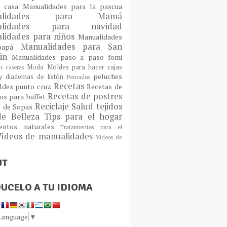
a casa
Manualidades para la pascua
ualidades para Mamá
alidades para navidad
lidades para niños
Manualidades
Manualidades para San
 papá
tin
Manualidades paso a paso fomi
Moda
Moldes para hacer cajas
as caseras
peluches
 diademas de listón
Peinados
Recetas
ldes
punto cruz
Recetas de
Recetas de postres
os para buffet
Reciclaje
Salud
tejidos
s de Sopas
de Belleza
Tips para el hogar
ientos naturales
Tratamientos para el
Vídeos de manualidades
Vídeos de
n
UT
UCELO A TU IDIOMA
 Language
▼