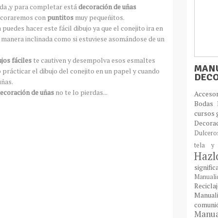
da ,y para completar está
decoración de uñas
decoraremos con
puntitos
muy pequeñitos.
puedes hacer este fácil dibujo ya que el conejito ira en
 de manera inclinada como si estuviese asomándose de un
jos fáciles
te cautiven y desempolva esos esmaltes
MANU
 prácticar el dibujo del conejito en un papel y cuando
DEC
uñas.
decoración de uñas
no te lo pierdas...
Acces
Bodas
cursos 
Decora
Dulcer
tela y
Haz
signifi
Manual
Recic
Manual
comun
Manual