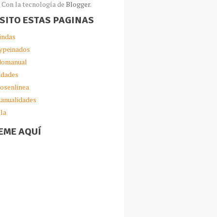
Con la tecnología de
Blogger
.
ISITO ESTAS PAGINAS
indas
ypeinados
omanual
idades
iosenlinea
anualidades
lla
EME AQUÍ