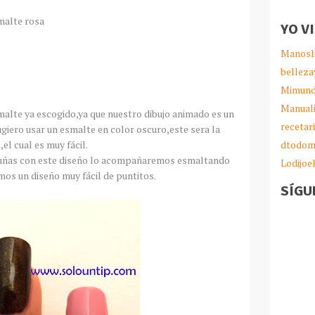
malte rosa
YO V
Manosl
belleza
Mimund
Manual
malte ya escogido,ya que nuestro dibujo animado es un
recetar
ugiero usar un esmalte en color oscuro,este sera la
el cual es muy fácil.
dtodom
 uñas con este diseño lo acompañaremos esmaltando
Lodijoe
mos un diseño muy fácil de puntitos.
SÍGU