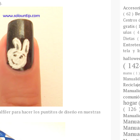
).
Accesor
( 62 )
B
Centros
gratis
( 
uñas
( 4
Dietas
(
Entrete
tela y l
hallow
( 142
manu
( 1 
Manuali
Reciclaj
Manual
comuni
hogar
( 126
lfiler para hacer los puntitos de diseño en nuestras
Manual
Manua
Manua
Manua