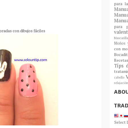
para l
Man
Manu
Manua
para
radas con dibujos fáciles
valen
Mascarill
Moños y
con mo
Bocadit
Receta
Típs 
tratam
cabello
relajació
ABO
TRAD
Select