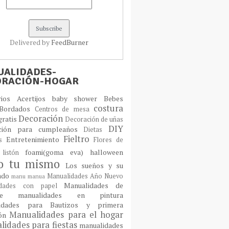
Delivered by
FeedBurner
ALIDADES-
ORACIÓN-HOGAR
orios
Acertijos
baby shower
Bebes
costura
Bordados
Centros de mesa
Decoración
gratis
Decoración de uñas
DIY
ción para cumpleaños
Dietas
Fieltro
Entretenimiento
os
Flores de
foami(goma eva)
halloween
 listón
lo tu mismo
Los sueños y su
cado
Manualidades Año Nuevo
manu
manua
Manualidades de
idades con papel
laje
manualidades en pintura
idades para Bautizos y primera
Manualidades para el hogar
ión
idades para fiestas
manualidades