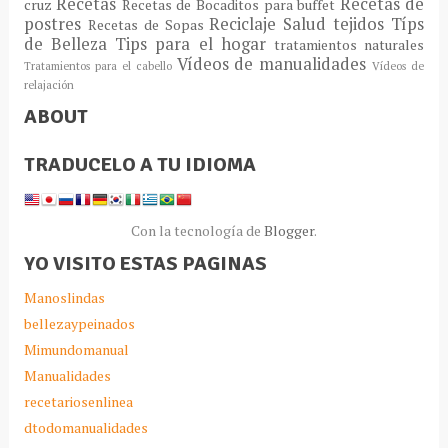
Recetas
Recetas de
cruz
Recetas de Bocaditos para buffet
postres
Reciclaje
Salud
tejidos
Típs
Recetas de Sopas
de Belleza
Tips para el hogar
tratamientos naturales
Vídeos de manualidades
Tratamientos para el cabello
Vídeos de
relajación
ABOUT
TRADUCELO A TU IDIOMA
Con la tecnología de
Blogger
.
YO VISITO ESTAS PAGINAS
Manoslindas
bellezaypeinados
Mimundomanual
Manualidades
recetariosenlinea
dtodomanualidades