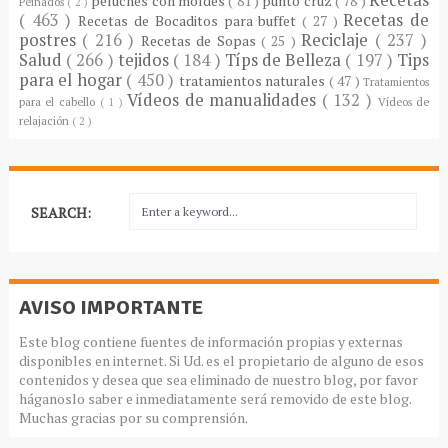
peluches con moldes
( 81 )
punto cruz
( 78 )
Peinados
( 2 )
( 463 )
Recetas de
Recetas de Bocaditos para buffet
( 27 )
postres
( 216 )
Reciclaje
( 237 )
Recetas de Sopas
( 25 )
Salud
( 266 )
tejidos
( 184 )
Típs de Belleza
( 197 )
Tips
para el hogar
( 450 )
tratamientos naturales
( 47 )
Tratamientos
Vídeos de manualidades
( 132 )
para el cabello
( 1 )
Vídeos de
relajación
( 2 )
SEARCH:
AVISO IMPORTANTE
Este blog contiene fuentes de información propias y externas
disponibles en internet. Si Ud. es el propietario de alguno de esos
contenidos y desea que sea eliminado de nuestro blog, por favor
háganoslo saber e inmediatamente será removido de este blog.
Muchas gracias por su comprensión.