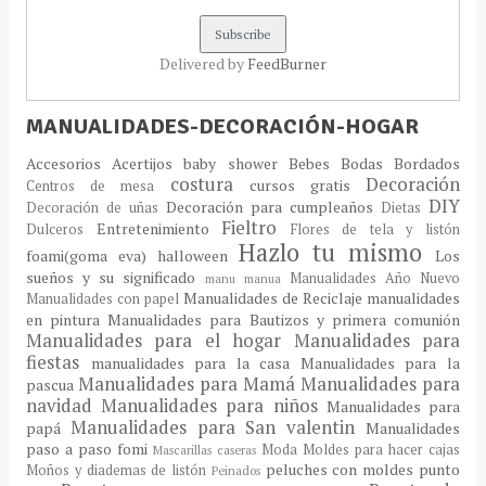
Delivered by
FeedBurner
MANUALIDADES-DECORACIÓN-HOGAR
Accesorios
Acertijos
baby shower
Bebes
Bodas
Bordados
costura
Decoración
cursos gratis
Centros de mesa
DIY
Decoración para cumpleaños
Decoración de uñas
Dietas
Fieltro
Entretenimiento
Dulceros
Flores de tela y listón
Hazlo tu mismo
foami(goma eva)
halloween
Los
sueños y su significado
Manualidades Año Nuevo
manu
manua
Manualidades de Reciclaje
manualidades
Manualidades con papel
en pintura
Manualidades para Bautizos y primera comunión
Manualidades para el hogar
Manualidades para
fiestas
manualidades para la casa
Manualidades para la
Manualidades para Mamá
Manualidades para
pascua
navidad
Manualidades para niños
Manualidades para
Manualidades para San valentin
papá
Manualidades
paso a paso fomi
Moda
Moldes para hacer cajas
Mascarillas caseras
peluches con moldes
punto
Moños y diademas de listón
Peinados