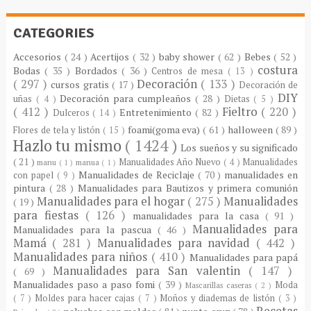
CATEGORIES
Accesorios
( 24 )
Acertijos
( 32 )
baby shower
( 62 )
Bebes
( 52 )
costura
Bodas
( 35 )
Bordados
( 36 )
Centros de mesa
( 13 )
( 297 )
Decoración
( 133 )
cursos gratis
( 17 )
Decoración de
DIY
Decoración para cumpleaños
( 28 )
uñas
( 4 )
Dietas
( 5 )
( 412 )
Fieltro
( 220 )
Entretenimiento
( 82 )
Dulceros
( 14 )
foami(goma eva)
( 61 )
halloween
( 89 )
Flores de tela y listón
( 15 )
Hazlo tu mismo
( 1424 )
Los sueños y su significado
( 21 )
Manualidades Año Nuevo
( 4 )
Manualidades
manu
( 1 )
manua
( 1 )
Manualidades de Reciclaje
( 70 )
manualidades en
con papel
( 9 )
pintura
( 28 )
Manualidades para Bautizos y primera comunión
Manualidades para el hogar
( 275 )
Manualidades
( 19 )
para fiestas
( 126 )
manualidades para la casa
( 91 )
Manualidades para
Manualidades para la pascua
( 46 )
Mamá
( 281 )
Manualidades para navidad
( 442 )
Manualidades para niños
( 410 )
Manualidades para papá
Manualidades para San valentin
( 147 )
( 69 )
Manualidades paso a paso fomi
( 39 )
Moda
Mascarillas caseras
( 2 )
( 7 )
Moldes para hacer cajas
( 7 )
Moños y diademas de listón
( 3 )
Recetas