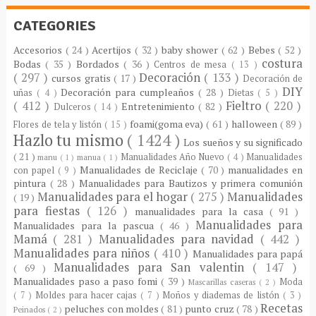
CATEGORIES
Accesorios
( 24 )
Acertijos
( 32 )
baby shower
( 62 )
Bebes
( 52 )
costura
Bodas
( 35 )
Bordados
( 36 )
Centros de mesa
( 13 )
( 297 )
Decoración
( 133 )
cursos gratis
( 17 )
Decoración de
DIY
Decoración para cumpleaños
( 28 )
uñas
( 4 )
Dietas
( 5 )
( 412 )
Fieltro
( 220 )
Entretenimiento
( 82 )
Dulceros
( 14 )
foami(goma eva)
( 61 )
halloween
( 89 )
Flores de tela y listón
( 15 )
Hazlo tu mismo
( 1424 )
Los sueños y su significado
( 21 )
Manualidades Año Nuevo
( 4 )
Manualidades
manu
( 1 )
manua
( 1 )
Manualidades de Reciclaje
( 70 )
manualidades en
con papel
( 9 )
pintura
( 28 )
Manualidades para Bautizos y primera comunión
Manualidades para el hogar
( 275 )
Manualidades
( 19 )
para fiestas
( 126 )
manualidades para la casa
( 91 )
Manualidades para
Manualidades para la pascua
( 46 )
Mamá
( 281 )
Manualidades para navidad
( 442 )
Manualidades para niños
( 410 )
Manualidades para papá
Manualidades para San valentin
( 147 )
( 69 )
Manualidades paso a paso fomi
( 39 )
Moda
Mascarillas caseras
( 2 )
( 7 )
Moldes para hacer cajas
( 7 )
Moños y diademas de listón
( 3 )
Recetas
peluches con moldes
( 81 )
punto cruz
( 78 )
Peinados
( 2 )