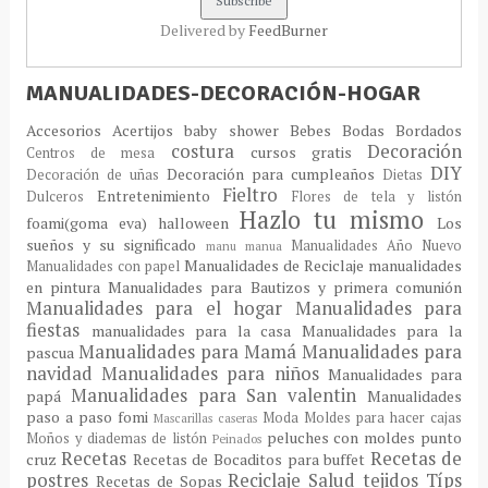
Delivered by
FeedBurner
MANUALIDADES-DECORACIÓN-HOGAR
Accesorios
Acertijos
baby shower
Bebes
Bodas
Bordados
costura
Decoración
cursos gratis
Centros de mesa
DIY
Decoración para cumpleaños
Decoración de uñas
Dietas
Fieltro
Entretenimiento
Dulceros
Flores de tela y listón
Hazlo tu mismo
foami(goma eva)
halloween
Los
sueños y su significado
Manualidades Año Nuevo
manu
manua
Manualidades de Reciclaje
manualidades
Manualidades con papel
en pintura
Manualidades para Bautizos y primera comunión
Manualidades para el hogar
Manualidades para
fiestas
manualidades para la casa
Manualidades para la
Manualidades para Mamá
Manualidades para
pascua
navidad
Manualidades para niños
Manualidades para
Manualidades para San valentin
papá
Manualidades
paso a paso fomi
Moda
Moldes para hacer cajas
Mascarillas caseras
peluches con moldes
punto
Moños y diademas de listón
Peinados
Recetas
Recetas de
cruz
Recetas de Bocaditos para buffet
postres
Reciclaje
Salud
tejidos
Típs
Recetas de Sopas