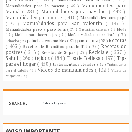
Manualidades para
Manualidades para la pascua
( 46 )
Mamá
( 281 )
Manualidades para navidad
( 442 )
Manualidades para niños
( 410 )
Manualidades para papá
Manualidades para San valentin
( 147 )
( 69 )
Manualidades paso a paso fomi
( 39 )
Moda
Mascarillas caseras
( 2 )
( 7 )
Moldes para hacer cajas
( 7 )
Moños y diademas de listón
( 3 )
Recetas
peluches con moldes
( 81 )
punto cruz
( 78 )
Peinados
( 2 )
( 463 )
Recetas de
Recetas de Bocaditos para buffet
( 27 )
postres
( 216 )
Reciclaje
( 237 )
Recetas de Sopas
( 25 )
Salud
( 266 )
tejidos
( 184 )
Típs de Belleza
( 197 )
Tips
para el hogar
( 450 )
tratamientos naturales
( 47 )
Tratamientos
Vídeos de manualidades
( 132 )
para el cabello
( 1 )
Vídeos de
relajación
( 2 )
SEARCH:
AVISO IMPORTANTE