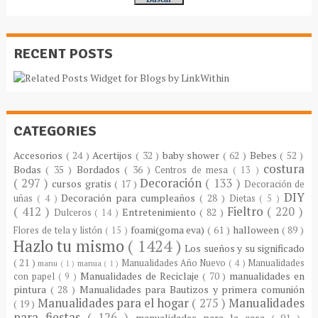
RECENT POSTS
CATEGORIES
Accesorios
( 24 )
Acertijos
( 32 )
baby shower
( 62 )
Bebes
( 52 )
costura
Bodas
( 35 )
Bordados
( 36 )
Centros de mesa
( 13 )
( 297 )
Decoración
( 133 )
cursos gratis
( 17 )
Decoración de
DIY
Decoración para cumpleaños
( 28 )
uñas
( 4 )
Dietas
( 5 )
( 412 )
Fieltro
( 220 )
Entretenimiento
( 82 )
Dulceros
( 14 )
foami(goma eva)
( 61 )
halloween
( 89 )
Flores de tela y listón
( 15 )
Hazlo tu mismo
( 1424 )
Los sueños y su significado
( 21 )
Manualidades Año Nuevo
( 4 )
Manualidades
manu
( 1 )
manua
( 1 )
Manualidades de Reciclaje
( 70 )
manualidades en
con papel
( 9 )
pintura
( 28 )
Manualidades para Bautizos y primera comunión
Manualidades para el hogar
( 275 )
Manualidades
( 19 )
para fiestas
( 126 )
manualidades para la casa
( 91 )