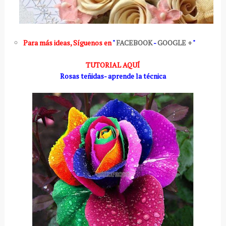
Para más ideas
,
Síguenos en
"
FACEBOOK
-
GOOGLE +
"
TUTORIAL AQUÍ
Rosas teñidas- aprende la técnica