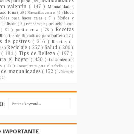
Manualidades
dades para papá
( 69 )
an valentin
( 147 )
Manualidades
paso fomi
( 39 )
Moda
Mascarillas caseras
( 2 )
oldes para hacer cajas
( 7 )
Moños y
peluches con
 de listón
( 3 )
Peinados
( 2 )
Recetas
s
( 81 )
punto cruz
( 78 )
Recetas de Bocaditos para buffet
( 27 )
as de postres
( 216 )
Recetas de
Reciclaje
( 237 )
Salud
( 266 )
 25 )
s
( 184 )
Típs de Belleza
( 197 )
ara el hogar
( 450 )
tratamientos
es
( 47 )
Tratamientos para el cabello
( 1 )
 de manualidades
( 132 )
Vídeos de
( 2 )
H:
O IMPORTANTE