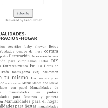
Delivered by
FeedBurner
ALIDADES-
ORACIÓN-HOGAR
orios
Acertijos
baby shower
Bebes
costura
Bordados
Centros de mesa
Decoración
gratis
Decoración de uñas
DIY
ción para cumpleaños
Dietas
Fieltro
Entretenimiento
os
Flores de
foami(goma eva)
halloween
 listón
lo tu mismo
Los sueños y su
cado
Manualidades Año Nuevo
manu
manua
Manualidades de
idades con papel
laje
manualidades en pintura
idades para Bautizos y primera
Manualidades para el hogar
ión
idades para fiestas
manualidades