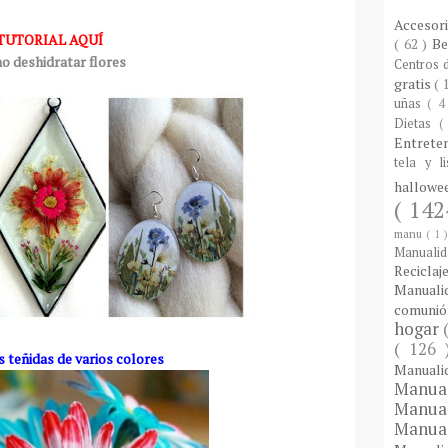
Accesor
TUTORIAL AQUÍ
( 62 )
B
 deshidratar flores
Centros
gratis
( 
uñas
( 4
Dietas
(
Entrete
tela y l
hallow
( 142
manu
( 1 
Manuali
Reciclaj
Manual
comuni
hogar
( 126
 teñidas de varios colores
Manual
Manua
Manua
Manua