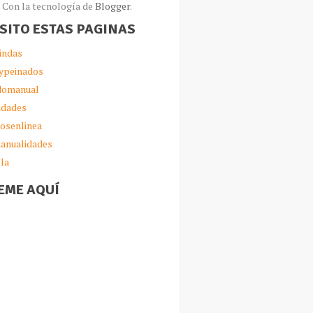
Con la tecnología de
Blogger
.
ISITO ESTAS PAGINAS
indas
ypeinados
omanual
idades
iosenlinea
anualidades
lla
EME AQUÍ