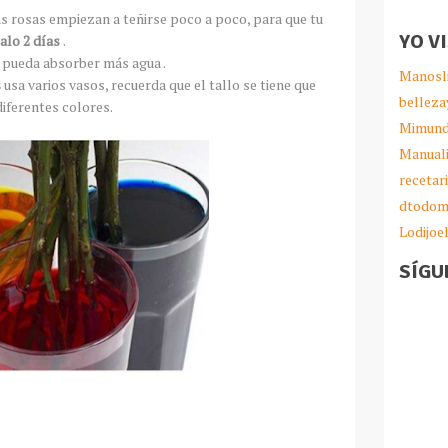
s rosas empiezan a teñirse poco a poco, para que tu
YO V
jalo 2 días
.
a pueda absorber más agua .
Manosl
s
usa varios vasos, recuerda que el tallo se tiene que
belleza
diferentes colores.
Mimund
Manual
recetar
dtodom
Lodijoe
SÍGU