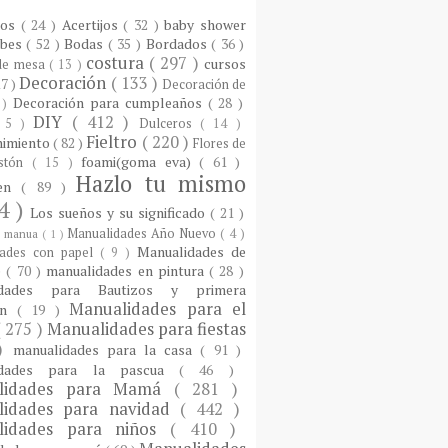
ios
( 24 )
Acertijos
( 32 )
baby shower
ebes
( 52 )
Bodas
( 35 )
Bordados
( 36 )
costura
( 297 )
cursos
 de mesa
( 13 )
Decoración
( 133 )
17 )
Decoración de
Decoración para cumpleaños
( 28 )
 )
DIY
( 412 )
 5 )
Dulceros
( 14 )
Fieltro
( 220 )
nimiento
( 82 )
Flores de
foami(goma eva)
( 61 )
istón
( 15 )
Hazlo tu mismo
een
( 89 )
4 )
Los sueños y su significado
( 21 )
Manualidades Año Nuevo
( 4 )
)
manua
( 1 )
Manualidades de
dades con papel
( 9 )
e
( 70 )
manualidades en pintura
( 28 )
idades para Bautizos y primera
Manualidades para el
ón
( 19 )
( 275 )
Manualidades para fiestas
 )
manualidades para la casa
( 91 )
idades para la pascua
( 46 )
lidades para Mamá
( 281 )
lidades para navidad
( 442 )
lidades para niños
( 410 )