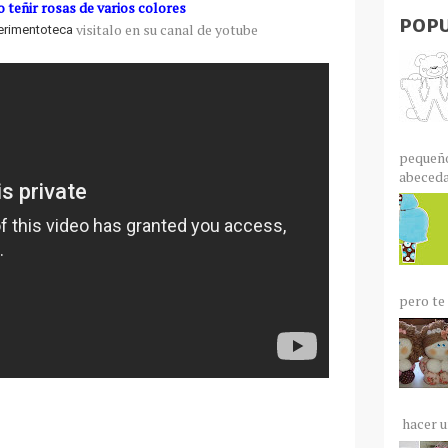
teñir rosas de varios colores
POPU
visitalo en su canal de yotube
erimentoteca
pequeño
abecedar
pero te 
hacer un