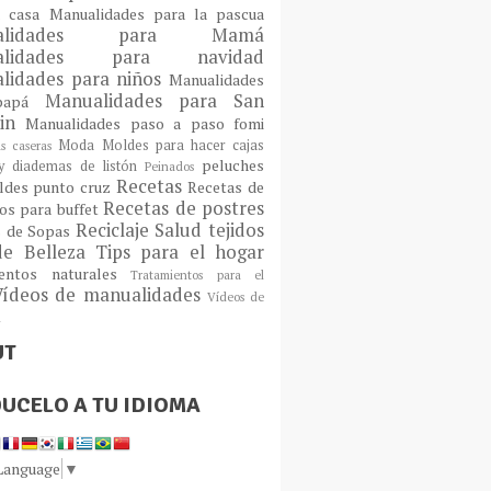
a casa
Manualidades para la pascua
ualidades para Mamá
alidades para navidad
lidades para niños
Manualidades
Manualidades para San
 papá
tin
Manualidades paso a paso fomi
Moda
Moldes para hacer cajas
as caseras
peluches
 diademas de listón
Peinados
Recetas
ldes
punto cruz
Recetas de
Recetas de postres
os para buffet
Reciclaje
Salud
tejidos
s de Sopas
de Belleza
Tips para el hogar
ientos naturales
Tratamientos para el
Vídeos de manualidades
Vídeos de
n
UT
UCELO A TU IDIOMA
 Language
▼