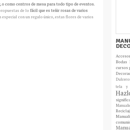
, o como centros de mesa para todo tipo de eventos.
 propuestas de lo
fácil que es teñir rosas de varios
n especial con un regalo único, estas flores de varios
MANU
DEC
Acces
Bodas
cursos 
Decora
Dulcer
tela y
Haz
signifi
Manual
Recic
Manual
comun
Manual