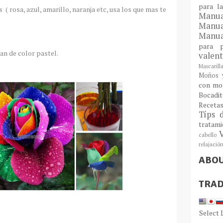
para l
( rosa, azul, amarillo, naranja etc, usa los que mas te
Man
Manu
Manua
para
an de color pastel.
valen
Mascarill
Moños y
con mo
Bocadit
Receta
Típs 
tratam
cabello
relajació
ABO
TRAD
Select