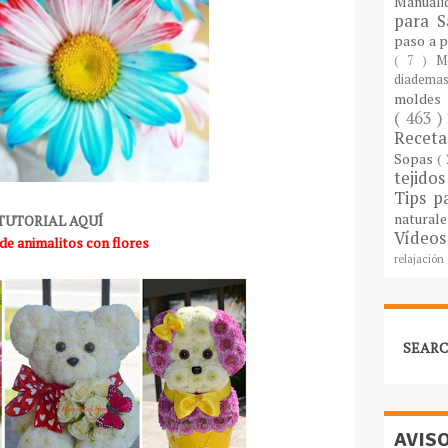
Manuali
para S
paso a 
( 7 )
M
diademas
molde
( 463 )
Recet
Sopas
(
tejido
Tips p
natural
TUTORIAL AQUÍ
Vídeos
de animalitos con flores
relajación
SEARC
AVIS