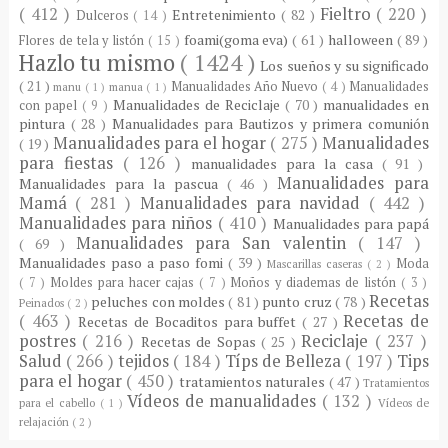
( 412 )
Fieltro
( 220 )
Entretenimiento
( 82 )
Dulceros
( 14 )
foami(goma eva)
( 61 )
halloween
( 89 )
Flores de tela y listón
( 15 )
Hazlo tu mismo
( 1424 )
Los sueños y su significado
( 21 )
Manualidades Año Nuevo
( 4 )
Manualidades
manu
( 1 )
manua
( 1 )
Manualidades de Reciclaje
( 70 )
manualidades en
con papel
( 9 )
pintura
( 28 )
Manualidades para Bautizos y primera comunión
Manualidades para el hogar
( 275 )
Manualidades
( 19 )
para fiestas
( 126 )
manualidades para la casa
( 91 )
Manualidades para
Manualidades para la pascua
( 46 )
Mamá
( 281 )
Manualidades para navidad
( 442 )
Manualidades para niños
( 410 )
Manualidades para papá
Manualidades para San valentin
( 147 )
( 69 )
Manualidades paso a paso fomi
( 39 )
Moda
Mascarillas caseras
( 2 )
( 7 )
Moldes para hacer cajas
( 7 )
Moños y diademas de listón
( 3 )
Recetas
peluches con moldes
( 81 )
punto cruz
( 78 )
Peinados
( 2 )
( 463 )
Recetas de
Recetas de Bocaditos para buffet
( 27 )
postres
( 216 )
Reciclaje
( 237 )
Recetas de Sopas
( 25 )
Salud
( 266 )
tejidos
( 184 )
Típs de Belleza
( 197 )
Tips
para el hogar
( 450 )
tratamientos naturales
( 47 )
Tratamientos
Vídeos de manualidades
( 132 )
para el cabello
( 1 )
Vídeos de
relajación
( 2 )