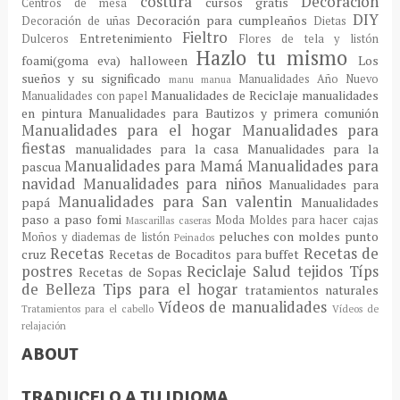
costura
Decoración
cursos gratis
Centros de mesa
DIY
Decoración para cumpleaños
Decoración de uñas
Dietas
Fieltro
Entretenimiento
Dulceros
Flores de tela y listón
Hazlo tu mismo
foami(goma eva)
halloween
Los
sueños y su significado
Manualidades Año Nuevo
manu
manua
Manualidades de Reciclaje
manualidades
Manualidades con papel
en pintura
Manualidades para Bautizos y primera comunión
Manualidades para el hogar
Manualidades para
fiestas
manualidades para la casa
Manualidades para la
Manualidades para Mamá
Manualidades para
pascua
navidad
Manualidades para niños
Manualidades para
Manualidades para San valentin
papá
Manualidades
paso a paso fomi
Moda
Moldes para hacer cajas
Mascarillas caseras
peluches con moldes
punto
Moños y diademas de listón
Peinados
Recetas
Recetas de
cruz
Recetas de Bocaditos para buffet
postres
Reciclaje
Salud
tejidos
Típs
Recetas de Sopas
de Belleza
Tips para el hogar
tratamientos naturales
Vídeos de manualidades
Tratamientos para el cabello
Vídeos de
relajación
ABOUT
TRADUCELO A TU IDIOMA