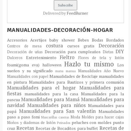
Delivered by
FeedBurner
MANUALIDADES-DECORACIÓN-HOGAR
Accesorios
Acertijos
baby shower
Bebes
Bodas
Bordados
costura
Decoración
cursos gratis
Centros de mesa
DIY
Decoración para cumpleaños
Decoración de uñas
Dietas
Fieltro
Entretenimiento
Dulceros
Flores de tela y listón
Hazlo tu mismo
foami(goma eva)
halloween
Los
sueños y su significado
Manualidades Año Nuevo
manu
manua
Manualidades de Reciclaje
manualidades
Manualidades con papel
en pintura
Manualidades para Bautizos y primera comunión
Manualidades para el hogar
Manualidades para
fiestas
manualidades para la casa
Manualidades para la
Manualidades para Mamá
Manualidades para
pascua
navidad
Manualidades para niños
Manualidades para
Manualidades para San valentin
papá
Manualidades
paso a paso fomi
Moda
Moldes para hacer cajas
Mascarillas caseras
peluches con moldes
punto
Moños y diademas de listón
Peinados
Recetas
Recetas de
cruz
Recetas de Bocaditos para buffet