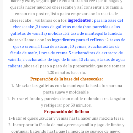
hacer y estoy segura que te encantara una vez que lo h
agas
y
querrás
hacer muchos
cheesecake
y
así
consentir a tu familia
con un rico postre ,lista
patra
empezar con la receta de
cheesecake
... vallamos con los
ingredientes
:
para la base del
cheesecake
,2 tazas de galletas
maria
(son parecidas a las
galletas de vainilla) molidas,1/2 taza de mantequilla fundida
.
ahora vallamos con los
ingredientes
para el relleno
: 2
tazas de
queso crema,1 taza de
azúcar
,10 yemas,3
cucharaditas
de
fécula de
maíz
,1 taza de crema,3
cucharaditas
de extracto de
vainilla,2 cucharadas de jugo de limón,10 claras,3 tazas de agua
caliente
,ahora el paso a paso de la
preparación
que nos tomara
1.20 minutos hacerlo.
Preparación de la base del
cheesecake
:
1.-Mezclar las galletas con la mantequilla hasta formar una
pasta suave y
moldeable
.
2.-Forrar el fondo y paredes de un molde redondo o rectangular
y refrigerar por 30 minutos.
Preparación
del Relleno
1.-Batir el queso ,azúcar y yemas hasta hacer una mezcla tersa.
2.-Incorporar la fécula de
maíz
,crema,vainilla y jugo de limón,y
continuar batiendo hasta que la mezcla se suavice de nuevo.