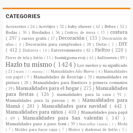
CATEGORIES
Accesorios
( 24 )
Acertijos
( 32 )
baby shower
( 62 )
Bebes
( 52 )
costura
Bodas
( 35 )
Bordados
( 36 )
Centros de mesa
( 13 )
( 297 )
Decoración
( 133 )
cursos gratis
( 17 )
Decoración de
DIY
Decoración para cumpleaños
( 28 )
uñas
( 4 )
Dietas
( 5 )
( 412 )
Fieltro
( 220 )
Entretenimiento
( 82 )
Dulceros
( 14 )
foami(goma eva)
( 61 )
halloween
( 89 )
Flores de tela y listón
( 15 )
Hazlo tu mismo
( 1424 )
Los sueños y su significado
( 21 )
Manualidades Año Nuevo
( 4 )
Manualidades
manu
( 1 )
manua
( 1 )
Manualidades de Reciclaje
( 70 )
manualidades en
con papel
( 9 )
pintura
( 28 )
Manualidades para Bautizos y primera comunión
Manualidades para el hogar
( 275 )
Manualidades
( 19 )
para fiestas
( 126 )
manualidades para la casa
( 91 )
Manualidades para
Manualidades para la pascua
( 46 )
Mamá
( 281 )
Manualidades para navidad
( 442 )
Manualidades para niños
( 410 )
Manualidades para papá
Manualidades para San valentin
( 147 )
( 69 )
Manualidades paso a paso fomi
( 39 )
Moda
Mascarillas caseras
( 2 )
( 7 )
Moldes para hacer cajas
( 7 )
Moños y diademas de listón
( 3 )