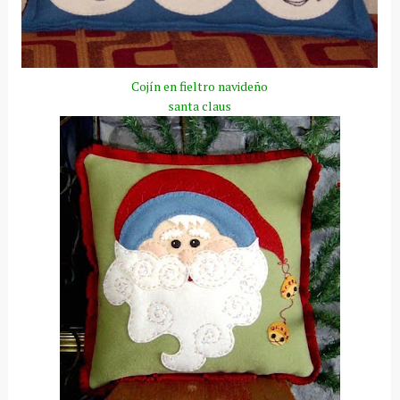
Cojín
en fieltro navideño
santa
claus