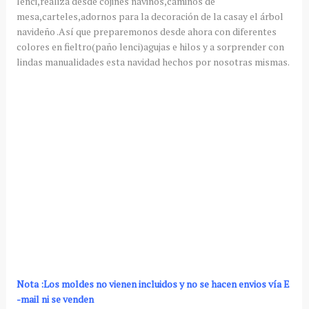
lenci
,realiza desde cojines naviños,caminos de
mesa,carteles,adornos para la decoración de la casay el árbol
navideño .A
sí
que
preparemonos
desde ahora con diferentes
colores en fieltro(
paño lenci
)agujas e hilos y a sorprender con
lindas
manualidades
esta navidad hechos por nosotras mismas.
Nota :Los moldes no vienen incluidos y no se hacen envios vía E
-mail ni se venden