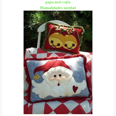
papa
noel cojín
Manualidades
navidad