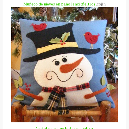
Muñeco de nieves en paño
lenci
(fieltro)
,cojín
Cartel navideño botas en fieltro