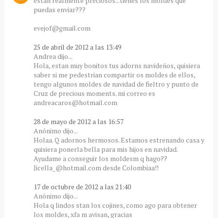
estan realmente preciosos...tienes los moldes que
puedas enviar???
evejof@gmail.com
25 de abril de 2012 a las 13:49
Andrea dijo...
Hola, estan muy bonitos tus adorns navideños, quisiera
saber si me pedestrian compartir os moldes de ellos,
tengo algunos moldes de navidad de fieltro y punto de
Cruz de precious moments. mi correo es
andreacaros@hotmail.com
28 de mayo de 2012 a las 16:57
Anónimo dijo...
Holaa. Q adornos hermosos. Estamos estrenando casa y
quisiera ponerla bella para mis hijos en navidad.
Ayudame a conseguir los moldesm q hago??
Jicella_@hotmail.com desde Colombiaa!!
17 de octubre de 2012 a las 21:40
Anónimo dijo...
Hola q lindos stan los cojines, como ago para obtener
los moldes, xfa m avisan, gracias