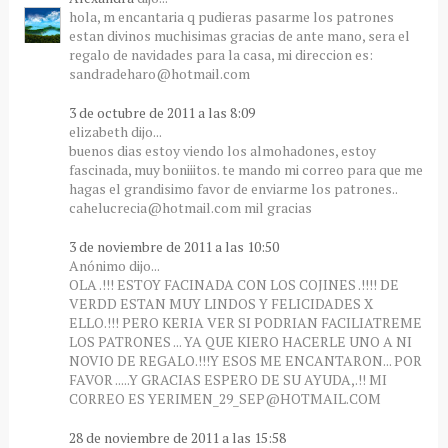
hola, m encantaria q pudieras pasarme los patrones
estan divinos muchisimas gracias de ante mano, sera el
regalo de navidades para la casa, mi direccion es:
sandradeharo@hotmail.com
3 de octubre de 2011 a las 8:09
elizabeth dijo...
buenos dias estoy viendo los almohadones, estoy
fascinada, muy boniiitos. te mando mi correo para que me
hagas el grandisimo favor de enviarme los patrones..
cahelucrecia@hotmail.com mil gracias
3 de noviembre de 2011 a las 10:50
Anónimo dijo...
OLA .!!! ESTOY FACINADA CON LOS COJINES .!!!! DE
VERDD ESTAN MUY LINDOS Y FELICIDADES X
ELLO.!!! PERO KERIA VER SI PODRIAN FACILIATREME
LOS PATRONES ... YA QUE KIERO HACERLE UNO A NI
NOVIO DE REGALO.!!!Y ESOS ME ENCANTARON... POR
FAVOR .....Y GRACIAS ESPERO DE SU AYUDA,.!! MI
CORREO ES YERIMEN_29_SEP@HOTMAIL.COM
28 de noviembre de 2011 a las 15:58