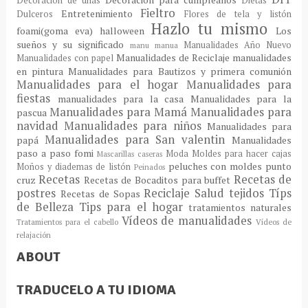
Decoración de uñas
Dietas
Fieltro
Entretenimiento
Dulceros
Flores de tela y listón
Hazlo tu mismo
foami(goma eva)
halloween
Los
sueños y su significado
Manualidades Año Nuevo
manu
manua
Manualidades de Reciclaje
manualidades
Manualidades con papel
en pintura
Manualidades para Bautizos y primera comunión
Manualidades para el hogar
Manualidades para
fiestas
manualidades para la casa
Manualidades para la
Manualidades para Mamá
Manualidades para
pascua
navidad
Manualidades para niños
Manualidades para
Manualidades para San valentin
papá
Manualidades
paso a paso fomi
Moda
Moldes para hacer cajas
Mascarillas caseras
peluches con moldes
punto
Moños y diademas de listón
Peinados
Recetas
Recetas de
cruz
Recetas de Bocaditos para buffet
postres
Reciclaje
Salud
tejidos
Típs
Recetas de Sopas
de Belleza
Tips para el hogar
tratamientos naturales
Vídeos de manualidades
Tratamientos para el cabello
Vídeos de
relajación
ABOUT
TRADUCELO A TU IDIOMA