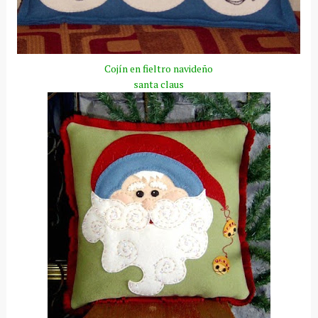
Cojín
en fieltro navideño
santa
claus