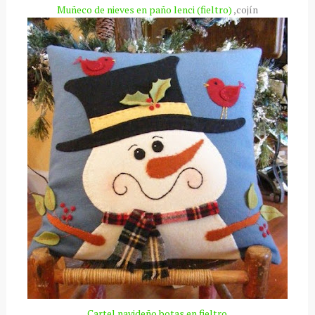
Muñeco de nieves en paño
lenci
(fieltro)
,cojín
Cartel navideño botas en fieltro