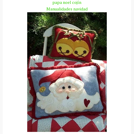
papa
noel cojín
Manualidades
navidad