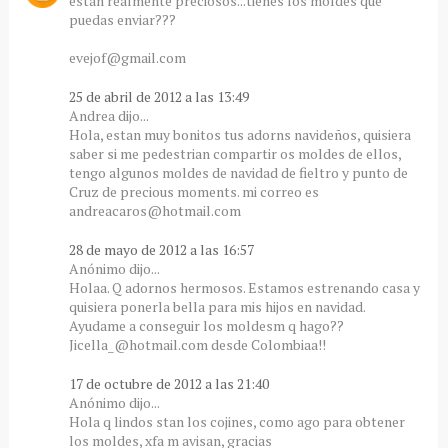
estan realmente preciosos...tienes los moldes que
puedas enviar???
evejof@gmail.com
25 de abril de 2012 a las 13:49
Andrea dijo...
Hola, estan muy bonitos tus adorns navideños, quisiera
saber si me pedestrian compartir os moldes de ellos,
tengo algunos moldes de navidad de fieltro y punto de
Cruz de precious moments. mi correo es
andreacaros@hotmail.com
28 de mayo de 2012 a las 16:57
Anónimo dijo...
Holaa. Q adornos hermosos. Estamos estrenando casa y
quisiera ponerla bella para mis hijos en navidad.
Ayudame a conseguir los moldesm q hago??
Jicella_@hotmail.com desde Colombiaa!!
17 de octubre de 2012 a las 21:40
Anónimo dijo...
Hola q lindos stan los cojines, como ago para obtener
los moldes, xfa m avisan, gracias