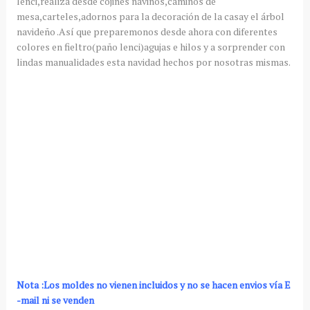
lenci
,realiza desde cojines naviños,caminos de
mesa,carteles,adornos para la decoración de la casay el árbol
navideño .A
sí
que
preparemonos
desde ahora con diferentes
colores en fieltro(
paño lenci
)agujas e hilos y a sorprender con
lindas
manualidades
esta navidad hechos por nosotras mismas.
Nota :Los moldes no vienen incluidos y no se hacen envios vía E
-mail ni se venden