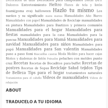
Decoración de uñas
Dietas
Fieltro
Entretenimiento
Dulceros
Flores de tela y listón
Hazlo tu mismo
foami(goma eva)
halloween
Los
sueños y su significado
Manualidades Año Nuevo
manu
manua
Manualidades de Reciclaje
manualidades
Manualidades con papel
en pintura
Manualidades para Bautizos y primera comunión
Manualidades para el hogar
Manualidades para
fiestas
manualidades para la casa
Manualidades para la
Manualidades para Mamá
Manualidades para
pascua
navidad
Manualidades para niños
Manualidades para
Manualidades para San valentin
papá
Manualidades
paso a paso fomi
Moda
Moldes para hacer cajas
Mascarillas caseras
peluches con moldes
punto
Moños y diademas de listón
Peinados
Recetas
Recetas de
cruz
Recetas de Bocaditos para buffet
postres
Reciclaje
Salud
tejidos
Típs
Recetas de Sopas
de Belleza
Tips para el hogar
tratamientos naturales
Vídeos de manualidades
Tratamientos para el cabello
Vídeos de
relajación
ABOUT
TRADUCELO A TU IDIOMA