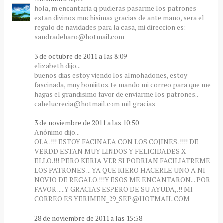
hola, m encantaria q pudieras pasarme los patrones
estan divinos muchisimas gracias de ante mano, sera el
regalo de navidades para la casa, mi direccion es:
sandradeharo@hotmail.com
3 de octubre de 2011 a las 8:09
elizabeth dijo...
buenos dias estoy viendo los almohadones, estoy
fascinada, muy boniiitos. te mando mi correo para que me
hagas el grandisimo favor de enviarme los patrones..
cahelucrecia@hotmail.com mil gracias
3 de noviembre de 2011 a las 10:50
Anónimo dijo...
OLA .!!! ESTOY FACINADA CON LOS COJINES .!!!! DE
VERDD ESTAN MUY LINDOS Y FELICIDADES X
ELLO.!!! PERO KERIA VER SI PODRIAN FACILIATREME
LOS PATRONES ... YA QUE KIERO HACERLE UNO A NI
NOVIO DE REGALO.!!!Y ESOS ME ENCANTARON... POR
FAVOR .....Y GRACIAS ESPERO DE SU AYUDA,.!! MI
CORREO ES YERIMEN_29_SEP@HOTMAIL.COM
28 de noviembre de 2011 a las 15:58