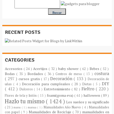
RECENT POSTS
CATEGORIES
Accesorios
( 24 )
Acertijos
( 32 )
baby shower
( 62 )
Bebes
( 52 )
costura
Bodas
( 35 )
Bordados
( 36 )
Centros de mesa
( 13 )
( 297 )
Decoración
( 133 )
cursos gratis
( 17 )
Decoración de
DIY
Decoración para cumpleaños
( 28 )
uñas
( 4 )
Dietas
( 5 )
( 412 )
Fieltro
( 220 )
Entretenimiento
( 82 )
Dulceros
( 14 )
foami(goma eva)
( 61 )
halloween
( 89 )
Flores de tela y listón
( 15 )
Hazlo tu mismo
( 1424 )
Los sueños y su significado
( 21 )
Manualidades Año Nuevo
( 4 )
Manualidades
manu
( 1 )
manua
( 1 )
Manualidades de Reciclaje
( 70 )
manualidades en
con papel
( 9 )