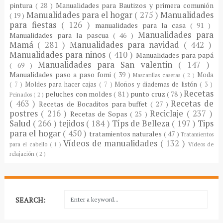
pintura
( 28 )
Manualidades para Bautizos y primera comunión
Manualidades para el hogar
( 275 )
Manualidades
( 19 )
para fiestas
( 126 )
manualidades para la casa
( 91 )
Manualidades para
Manualidades para la pascua
( 46 )
Mamá
( 281 )
Manualidades para navidad
( 442 )
Manualidades para niños
( 410 )
Manualidades para papá
Manualidades para San valentin
( 147 )
( 69 )
Manualidades paso a paso fomi
( 39 )
Moda
Mascarillas caseras
( 2 )
( 7 )
Moldes para hacer cajas
( 7 )
Moños y diademas de listón
( 3 )
Recetas
peluches con moldes
( 81 )
punto cruz
( 78 )
Peinados
( 2 )
( 463 )
Recetas de
Recetas de Bocaditos para buffet
( 27 )
postres
( 216 )
Reciclaje
( 237 )
Recetas de Sopas
( 25 )
Salud
( 266 )
tejidos
( 184 )
Típs de Belleza
( 197 )
Tips
para el hogar
( 450 )
tratamientos naturales
( 47 )
Tratamientos
Vídeos de manualidades
( 132 )
para el cabello
( 1 )
Vídeos de
relajación
( 2 )
SEARCH: