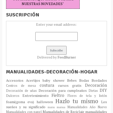
NUESTRAS NOVEDADES"
SUSCRIPCIÓN
Enter your email address:
Delivered by
FeedBurner
MANUALIDADES-DECORACIÓN-HOGAR
Accesorios
Acertijos
baby shower
Bebes
Bodas
Bordados
costura
Decoración
cursos gratis
Centros de mesa
DIY
Decoración para cumpleaños
Decoración de uñas
Dietas
Fieltro
Entretenimiento
Dulceros
Flores de tela y listón
Hazlo tu mismo
foami(goma eva)
halloween
Los
sueños y su significado
Manualidades Año Nuevo
manu
manua
Manualidades de Reciclaje
manualidades
Manualidades con papel