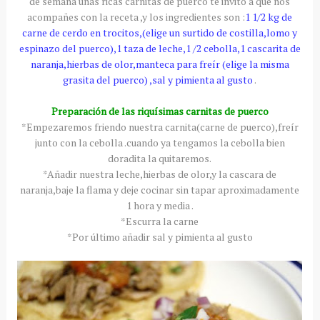
de semana unas ricas
carnitas
de puerco te invito a que nos
acompañes con la receta ,y los ingredientes son :
1 1/2
kg
de
carne de cerdo en
trocitos
,(elige un surtido de costilla,lomo y
espinazo del puerco),1 taza de leche,1 /2 cebolla,1
cascarita
de
naranja,hierbas de olor,manteca para
freír
(elige la misma
grasita
del puerco) ,sal y pimienta al gusto
.
Preparación de las
riquísimas
carnitas
de puerco
*Empezaremos friendo nuestra
carnita
(carne de puerco),freír
junto con la cebolla .cuando ya tengamos la cebolla bien
doradita
la quitaremos.
*Añadir nuestra leche,hierbas de olor,y la cascara de
naranja,baje la
flama
y deje cocinar sin tapar
aproximadamente
1 hora y media .
*Escurra la carne
*Por último añadir sal y pimienta al gusto