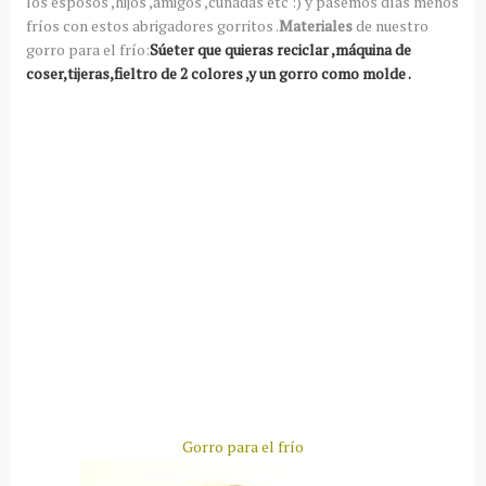
los esposos ,hijos ,amigos ,cuñadas etc :) y pasemos días menos
fríos con estos abrigadores gorritos .
Materiales
de nuestro
gorro para el frío:
Súeter que quieras reciclar ,máquina de
coser,tijeras,fieltro de 2 colores ,y un gorro como molde .
Gorro para el frío