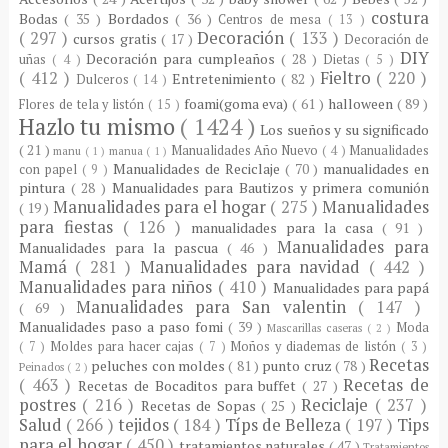
costura
Bodas
( 35 )
Bordados
( 36 )
Centros de mesa
( 13 )
( 297 )
Decoración
( 133 )
cursos gratis
( 17 )
Decoración de
DIY
Decoración para cumpleaños
( 28 )
uñas
( 4 )
Dietas
( 5 )
( 412 )
Fieltro
( 220 )
Entretenimiento
( 82 )
Dulceros
( 14 )
foami(goma eva)
( 61 )
halloween
( 89 )
Flores de tela y listón
( 15 )
Hazlo tu mismo
( 1424 )
Los sueños y su significado
( 21 )
Manualidades Año Nuevo
( 4 )
Manualidades
manu
( 1 )
manua
( 1 )
Manualidades de Reciclaje
( 70 )
manualidades en
con papel
( 9 )
pintura
( 28 )
Manualidades para Bautizos y primera comunión
Manualidades para el hogar
( 275 )
Manualidades
( 19 )
para fiestas
( 126 )
manualidades para la casa
( 91 )
Manualidades para
Manualidades para la pascua
( 46 )
Mamá
( 281 )
Manualidades para navidad
( 442 )
Manualidades para niños
( 410 )
Manualidades para papá
Manualidades para San valentin
( 147 )
( 69 )
Manualidades paso a paso fomi
( 39 )
Moda
Mascarillas caseras
( 2 )
( 7 )
Moldes para hacer cajas
( 7 )
Moños y diademas de listón
( 3 )
Recetas
peluches con moldes
( 81 )
punto cruz
( 78 )
Peinados
( 2 )
( 463 )
Recetas de
Recetas de Bocaditos para buffet
( 27 )
postres
( 216 )
Reciclaje
( 237 )
Recetas de Sopas
( 25 )
Salud
( 266 )
tejidos
( 184 )
Típs de Belleza
( 197 )
Tips
para el hogar
( 450 )
tratamientos naturales
( 47 )
Tratamientos