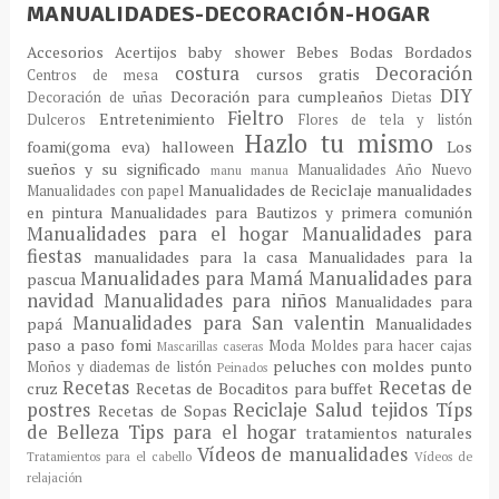
MANUALIDADES-DECORACIÓN-HOGAR
Accesorios
Acertijos
baby shower
Bebes
Bodas
Bordados
costura
Decoración
cursos gratis
Centros de mesa
DIY
Decoración para cumpleaños
Decoración de uñas
Dietas
Fieltro
Entretenimiento
Dulceros
Flores de tela y listón
Hazlo tu mismo
foami(goma eva)
halloween
Los
sueños y su significado
Manualidades Año Nuevo
manu
manua
Manualidades de Reciclaje
manualidades
Manualidades con papel
en pintura
Manualidades para Bautizos y primera comunión
Manualidades para el hogar
Manualidades para
fiestas
manualidades para la casa
Manualidades para la
Manualidades para Mamá
Manualidades para
pascua
navidad
Manualidades para niños
Manualidades para
Manualidades para San valentin
papá
Manualidades
paso a paso fomi
Moda
Moldes para hacer cajas
Mascarillas caseras
peluches con moldes
punto
Moños y diademas de listón
Peinados
Recetas
Recetas de
cruz
Recetas de Bocaditos para buffet
postres
Reciclaje
Salud
tejidos
Típs
Recetas de Sopas
de Belleza
Tips para el hogar
tratamientos naturales
Vídeos de manualidades
Tratamientos para el cabello
Vídeos de
relajación