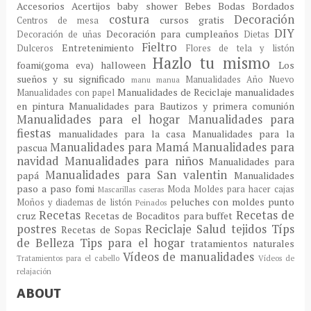
Accesorios
Acertijos
baby shower
Bebes
Bodas
Bordados
costura
Decoración
cursos gratis
Centros de mesa
DIY
Decoración para cumpleaños
Decoración de uñas
Dietas
Fieltro
Entretenimiento
Dulceros
Flores de tela y listón
Hazlo tu mismo
foami(goma eva)
halloween
Los
sueños y su significado
Manualidades Año Nuevo
manu
manua
Manualidades de Reciclaje
manualidades
Manualidades con papel
en pintura
Manualidades para Bautizos y primera comunión
Manualidades para el hogar
Manualidades para
fiestas
manualidades para la casa
Manualidades para la
Manualidades para Mamá
Manualidades para
pascua
navidad
Manualidades para niños
Manualidades para
Manualidades para San valentin
papá
Manualidades
paso a paso fomi
Moda
Moldes para hacer cajas
Mascarillas caseras
peluches con moldes
punto
Moños y diademas de listón
Peinados
Recetas
Recetas de
cruz
Recetas de Bocaditos para buffet
postres
Reciclaje
Salud
tejidos
Típs
Recetas de Sopas
de Belleza
Tips para el hogar
tratamientos naturales
Vídeos de manualidades
Tratamientos para el cabello
Vídeos de
relajación
ABOUT