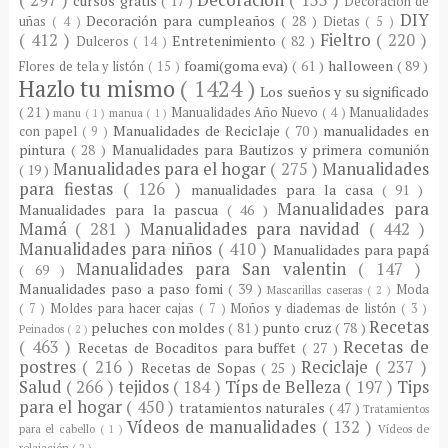
cursos gratis
( 17 )
Decoración de
DIY
Decoración para cumpleaños
( 28 )
uñas
( 4 )
Dietas
( 5 )
( 412 )
Fieltro
( 220 )
Entretenimiento
( 82 )
Dulceros
( 14 )
foami(goma eva)
( 61 )
halloween
( 89 )
Flores de tela y listón
( 15 )
Hazlo tu mismo
( 1424 )
Los sueños y su significado
( 21 )
Manualidades Año Nuevo
( 4 )
Manualidades
manu
( 1 )
manua
( 1 )
Manualidades de Reciclaje
( 70 )
manualidades en
con papel
( 9 )
pintura
( 28 )
Manualidades para Bautizos y primera comunión
Manualidades para el hogar
( 275 )
Manualidades
( 19 )
para fiestas
( 126 )
manualidades para la casa
( 91 )
Manualidades para
Manualidades para la pascua
( 46 )
Mamá
( 281 )
Manualidades para navidad
( 442 )
Manualidades para niños
( 410 )
Manualidades para papá
Manualidades para San valentin
( 147 )
( 69 )
Manualidades paso a paso fomi
( 39 )
Moda
Mascarillas caseras
( 2 )
( 7 )
Moldes para hacer cajas
( 7 )
Moños y diademas de listón
( 3 )
Recetas
peluches con moldes
( 81 )
punto cruz
( 78 )
Peinados
( 2 )
( 463 )
Recetas de
Recetas de Bocaditos para buffet
( 27 )
postres
( 216 )
Reciclaje
( 237 )
Recetas de Sopas
( 25 )
Salud
( 266 )
tejidos
( 184 )
Típs de Belleza
( 197 )
Tips
para el hogar
( 450 )
tratamientos naturales
( 47 )
Tratamientos
Vídeos de manualidades
( 132 )
para el cabello
( 1 )
Vídeos de
relajación
( 2 )