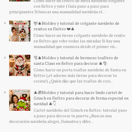
Cómo hacer un centro de mesa navideño elegante
con fieltro y yute | Guía paso a paso para
principiantes Si buscas una manualidad navideña el...
🦌🎄Moldes y tutorial de colgante navideño de
renitos en Fieltro ❤️🎄
Cómo hacer un tierno colgante navideño de renito
en fieltro que robe todas las miradas Si hay una
manualidad que enamora desde el primer vis...
🎅🎄Moldes y tutorial de hermoso toallero de
santa Claus en fieltro para decorar 🎄🎅
Cómo hacer un porta toallas navideño de Santa en
fieltro (¡el adorno más tierno para decorar tu
cocina!) ¿Quién dijo que las toallas de coci...
🎄🎁Moldes y tutorial para hacer lindo cartel de
Grinch en Fieltro para decorar de forma especial en
navidad 🎄👇
Cartel navideño del Grinch en fieltro: tutorial paso
a paso para decorar tu puerta ¿Buscas una
decoración navideña alegre, llamativa y difer...