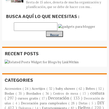
fiesta de 15 años, denota de mucha organización y
planificación, que se debe de hacer con mu...
BUSCA AQUÍ LO QUE NECESITAS :
RECENT POSTS
CATEGORIES
Accesorios
( 24 )
Acertijos
( 32 )
baby shower
( 62 )
Bebes
( 52 )
costura
Bodas
( 35 )
Bordados
( 36 )
Centros de mesa
( 13 )
( 297 )
Decoración
( 133 )
cursos gratis
( 17 )
Decoración de
DIY
Decoración para cumpleaños
( 28 )
uñas
( 4 )
Dietas
( 5 )
( 412 )
Fieltro
( 220 )
Entretenimiento
( 82 )
Dulceros
( 14 )