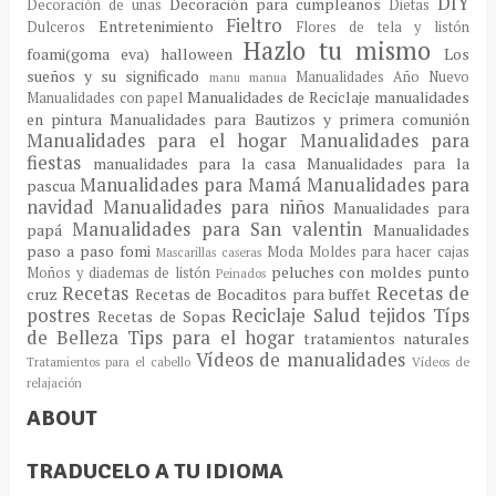
DIY
Decoración para cumpleaños
Decoración de uñas
Dietas
Fieltro
Entretenimiento
Dulceros
Flores de tela y listón
Hazlo tu mismo
foami(goma eva)
halloween
Los
sueños y su significado
Manualidades Año Nuevo
manu
manua
Manualidades de Reciclaje
manualidades
Manualidades con papel
en pintura
Manualidades para Bautizos y primera comunión
Manualidades para el hogar
Manualidades para
fiestas
manualidades para la casa
Manualidades para la
Manualidades para Mamá
Manualidades para
pascua
navidad
Manualidades para niños
Manualidades para
Manualidades para San valentin
papá
Manualidades
paso a paso fomi
Moda
Moldes para hacer cajas
Mascarillas caseras
peluches con moldes
punto
Moños y diademas de listón
Peinados
Recetas
Recetas de
cruz
Recetas de Bocaditos para buffet
postres
Reciclaje
Salud
tejidos
Típs
Recetas de Sopas
de Belleza
Tips para el hogar
tratamientos naturales
Vídeos de manualidades
Tratamientos para el cabello
Vídeos de
relajación
ABOUT
TRADUCELO A TU IDIOMA