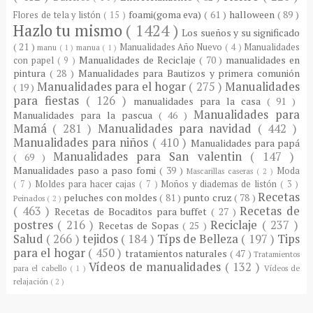
foami(goma eva)
( 61 )
halloween
( 89 )
Flores de tela y listón
( 15 )
Hazlo tu mismo
( 1424 )
Los sueños y su significado
( 21 )
Manualidades Año Nuevo
( 4 )
Manualidades
manu
( 1 )
manua
( 1 )
Manualidades de Reciclaje
( 70 )
manualidades en
con papel
( 9 )
pintura
( 28 )
Manualidades para Bautizos y primera comunión
Manualidades para el hogar
( 275 )
Manualidades
( 19 )
para fiestas
( 126 )
manualidades para la casa
( 91 )
Manualidades para
Manualidades para la pascua
( 46 )
Mamá
( 281 )
Manualidades para navidad
( 442 )
Manualidades para niños
( 410 )
Manualidades para papá
Manualidades para San valentin
( 147 )
( 69 )
Manualidades paso a paso fomi
( 39 )
Moda
Mascarillas caseras
( 2 )
( 7 )
Moldes para hacer cajas
( 7 )
Moños y diademas de listón
( 3 )
Recetas
peluches con moldes
( 81 )
punto cruz
( 78 )
Peinados
( 2 )
( 463 )
Recetas de
Recetas de Bocaditos para buffet
( 27 )
postres
( 216 )
Reciclaje
( 237 )
Recetas de Sopas
( 25 )
Salud
( 266 )
tejidos
( 184 )
Típs de Belleza
( 197 )
Tips
para el hogar
( 450 )
tratamientos naturales
( 47 )
Tratamientos
Vídeos de manualidades
( 132 )
para el cabello
( 1 )
Vídeos de
relajación
( 2 )