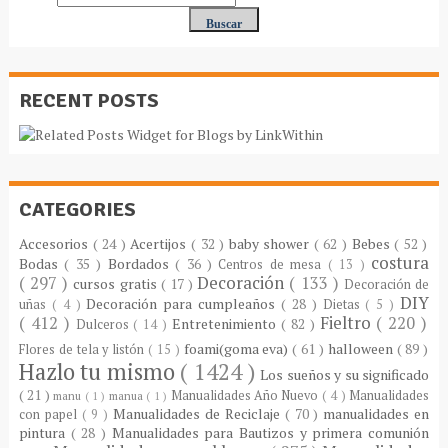
RECENT POSTS
CATEGORIES
Accesorios
( 24 )
Acertijos
( 32 )
baby shower
( 62 )
Bebes
( 52 )
costura
Bodas
( 35 )
Bordados
( 36 )
Centros de mesa
( 13 )
( 297 )
Decoración
( 133 )
cursos gratis
( 17 )
Decoración de
DIY
Decoración para cumpleaños
( 28 )
uñas
( 4 )
Dietas
( 5 )
( 412 )
Fieltro
( 220 )
Entretenimiento
( 82 )
Dulceros
( 14 )
foami(goma eva)
( 61 )
halloween
( 89 )
Flores de tela y listón
( 15 )
Hazlo tu mismo
( 1424 )
Los sueños y su significado
( 21 )
Manualidades Año Nuevo
( 4 )
Manualidades
manu
( 1 )
manua
( 1 )
Manualidades de Reciclaje
( 70 )
manualidades en
con papel
( 9 )
pintura
( 28 )
Manualidades para Bautizos y primera comunión