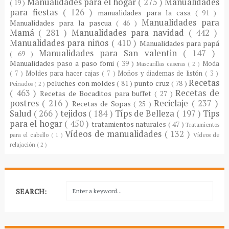
Manualidades para el hogar
( 275 )
Manualidades
( 19 )
para fiestas
( 126 )
manualidades para la casa
( 91 )
Manualidades para
Manualidades para la pascua
( 46 )
Mamá
( 281 )
Manualidades para navidad
( 442 )
Manualidades para niños
( 410 )
Manualidades para papá
Manualidades para San valentin
( 147 )
( 69 )
Manualidades paso a paso fomi
( 39 )
Moda
Mascarillas caseras
( 2 )
( 7 )
Moldes para hacer cajas
( 7 )
Moños y diademas de listón
( 3 )
Recetas
peluches con moldes
( 81 )
punto cruz
( 78 )
Peinados
( 2 )
( 463 )
Recetas de
Recetas de Bocaditos para buffet
( 27 )
postres
( 216 )
Reciclaje
( 237 )
Recetas de Sopas
( 25 )
Salud
( 266 )
tejidos
( 184 )
Típs de Belleza
( 197 )
Tips
para el hogar
( 450 )
tratamientos naturales
( 47 )
Tratamientos
Vídeos de manualidades
( 132 )
para el cabello
( 1 )
Vídeos de
relajación
( 2 )
SEARCH: