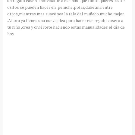
un regalo casero inolvidable a ese niño que tanto quieres .Estos
ositos se pueden hacer en peluche,polar,dubetina entre
otros,mientras mas suave sea la tela del muñeco mucho mejor
.Ahora ya tienes una nueva idea para hacer ese regalo casero a
tu niño ,crea y diviértete haciendo estas manualidades el día de
hoy.