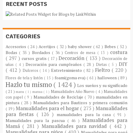
RECENT POSTS
CATEGORIES
Accesorios
( 24 )
Acertijos
( 32 )
baby shower
( 62 )
Bebes
( 52 )
costura
Bodas
( 35 )
Bordados
( 36 )
Centros de mesa
( 13 )
( 297 )
Decoración
( 133 )
cursos gratis
( 17 )
Decoración de
DIY
Decoración para cumpleaños
( 28 )
uñas
( 4 )
Dietas
( 5 )
( 412 )
Fieltro
( 220 )
Entretenimiento
( 82 )
Dulceros
( 14 )
foami(goma eva)
( 61 )
halloween
( 89 )
Flores de tela y listón
( 15 )
Hazlo tu mismo
( 1424 )
Los sueños y su significado
( 21 )
Manualidades Año Nuevo
( 4 )
Manualidades
manu
( 1 )
manua
( 1 )
Manualidades de Reciclaje
( 70 )
manualidades en
con papel
( 9 )
pintura
( 28 )
Manualidades para Bautizos y primera comunión
Manualidades para el hogar
( 275 )
Manualidades
( 19 )
para fiestas
( 126 )
manualidades para la casa
( 91 )
Manualidades para
Manualidades para la pascua
( 46 )
Mamá
( 281 )
Manualidades para navidad
( 442 )
Manualidades para niños
( 410 )
Manualidades para papá