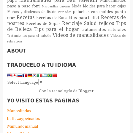
Manualidades para San valentin
papá
Manualidades
paso a paso fomi
Moda
Moldes para hacer cajas
Mascarillas caseras
peluches con moldes
punto
Moños y diademas de listón
Peinados
Recetas
Recetas de
cruz
Recetas de Bocaditos para buffet
postres
Reciclaje
Salud
tejidos
Típs
Recetas de Sopas
de Belleza
Tips para el hogar
tratamientos naturales
Vídeos de manualidades
Tratamientos para el cabello
Vídeos de
relajación
ABOUT
TRADUCELO A TU IDIOMA
Select Language
▼
Con la tecnología de
Blogger
.
YO VISITO ESTAS PAGINAS
Manoslindas
bellezaypeinados
Mimundomanual