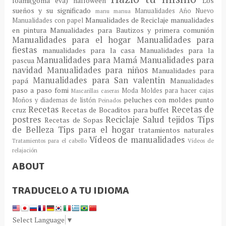
foami(goma eva)
halloween
Los
sueños y su significado
Manualidades Año Nuevo
manu
manua
Manualidades de Reciclaje
manualidades
Manualidades con papel
en pintura
Manualidades para Bautizos y primera comunión
Manualidades para el hogar
Manualidades para
fiestas
manualidades para la casa
Manualidades para la
Manualidades para Mamá
Manualidades para
pascua
navidad
Manualidades para niños
Manualidades para
Manualidades para San valentin
papá
Manualidades
paso a paso fomi
Moda
Moldes para hacer cajas
Mascarillas caseras
peluches con moldes
punto
Moños y diademas de listón
Peinados
Recetas
Recetas de
cruz
Recetas de Bocaditos para buffet
postres
Reciclaje
Salud
tejidos
Típs
Recetas de Sopas
de Belleza
Tips para el hogar
tratamientos naturales
Vídeos de manualidades
Tratamientos para el cabello
Vídeos de
relajación
ABOUT
TRADUCELO A TU IDIOMA
Select Language
▼