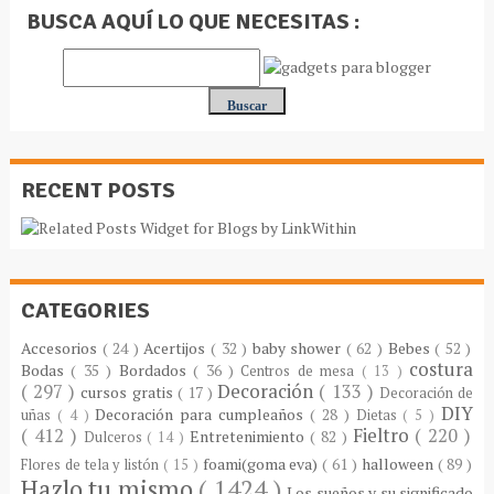
BUSCA AQUÍ LO QUE NECESITAS :
RECENT POSTS
CATEGORIES
Accesorios
( 24 )
Acertijos
( 32 )
baby shower
( 62 )
Bebes
( 52 )
costura
Bodas
( 35 )
Bordados
( 36 )
Centros de mesa
( 13 )
( 297 )
Decoración
( 133 )
cursos gratis
( 17 )
Decoración de
DIY
Decoración para cumpleaños
( 28 )
uñas
( 4 )
Dietas
( 5 )
( 412 )
Fieltro
( 220 )
Entretenimiento
( 82 )
Dulceros
( 14 )
foami(goma eva)
( 61 )
halloween
( 89 )
Flores de tela y listón
( 15 )
Hazlo tu mismo
( 1424 )
Los sueños y su significado