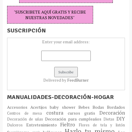
"SUSCRIBETE AQUÍ GRATIS Y RECIBE
NUESTRAS NOVEDADES"
SUSCRIPCIÓN
Enter your email address:
Delivered by
FeedBurner
MANUALIDADES-DECORACIÓN-HOGAR
Accesorios
Acertijos
baby shower
Bebes
Bodas
Bordados
costura
Decoración
cursos gratis
Centros de mesa
DIY
Decoración para cumpleaños
Decoración de uñas
Dietas
Fieltro
Entretenimiento
Dulceros
Flores de tela y listón
Hazlo tu mismo