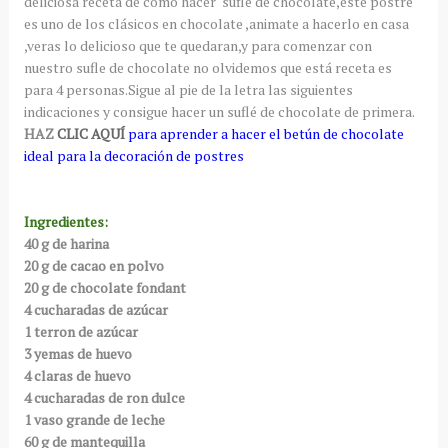
deliciosa receta de como hacer suflé de chocolate,este postre
es uno de los clásicos en chocolate ,animate a hacerlo en casa
,veras lo delicioso que te quedaran,y para comenzar con
nuestro sufle de chocolate no olvidemos que está receta es
para 4 personas.Sigue al pie de la letra las siguientes
indicaciones y consigue hacer un suflé de chocolate de primera.
HAZ
CLIC AQUÍ
para aprender a hacer el betún de chocolate
ideal para la decoración de postres
Ingredientes:
40 g de harina
20 g de cacao en polvo
20 g de chocolate fondant
4 cucharadas de azúcar
1 terron de azúcar
3 yemas de huevo
4 claras de huevo
4 cucharadas de ron dulce
1 vaso grande de leche
60 g de mantequilla