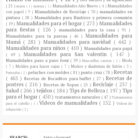
( 21 )
Manualidades Año Nuevo
( 4 )
Manualidades
manu
( 1 )
manua
( 1 )
Manualidades de Reciclaje
( 70 )
manualidades en
con papel
( 9 )
pintura
( 28 )
Manualidades para Bautizos y primera comunión
Manualidades para el hogar
( 275 )
Manualidades
( 19 )
para fiestas
( 126 )
manualidades para la casa
( 91 )
Manualidades para
Manualidades para la pascua
( 46 )
Mamá
( 281 )
Manualidades para navidad
( 442 )
Manualidades para niños
( 410 )
Manualidades para papá
Manualidades para San valentin
( 147 )
( 69 )
Manualidades paso a paso fomi
( 39 )
Moda
Mascarillas caseras
( 2 )
( 7 )
Moldes para hacer cajas
( 7 )
Moños y diademas de listón
( 3 )
Recetas
peluches con moldes
( 81 )
punto cruz
( 78 )
Peinados
( 2 )
( 463 )
Recetas de
Recetas de Bocaditos para buffet
( 27 )
postres
( 216 )
Reciclaje
( 237 )
Recetas de Sopas
( 25 )
Salud
( 266 )
tejidos
( 184 )
Típs de Belleza
( 197 )
Tips
para el hogar
( 450 )
tratamientos naturales
( 47 )
Tratamientos
Vídeos de manualidades
( 132 )
para el cabello
( 1 )
Vídeos de
relajación
( 2 )
SEARCH: