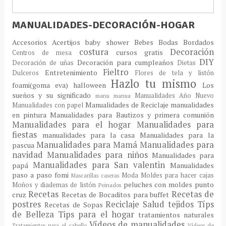
MANUALIDADES-DECORACIÓN-HOGAR
Accesorios
Acertijos
baby shower
Bebes
Bodas
Bordados
costura
Decoración
cursos gratis
Centros de mesa
DIY
Decoración para cumpleaños
Decoración de uñas
Dietas
Fieltro
Entretenimiento
Dulceros
Flores de tela y listón
Hazlo tu mismo
foami(goma eva)
halloween
Los
sueños y su significado
Manualidades Año Nuevo
manu
manua
Manualidades de Reciclaje
manualidades
Manualidades con papel
en pintura
Manualidades para Bautizos y primera comunión
Manualidades para el hogar
Manualidades para
fiestas
manualidades para la casa
Manualidades para la
Manualidades para Mamá
Manualidades para
pascua
navidad
Manualidades para niños
Manualidades para
Manualidades para San valentin
papá
Manualidades
paso a paso fomi
Moda
Moldes para hacer cajas
Mascarillas caseras
peluches con moldes
punto
Moños y diademas de listón
Peinados
Recetas
Recetas de
cruz
Recetas de Bocaditos para buffet
postres
Reciclaje
Salud
tejidos
Típs
Recetas de Sopas
de Belleza
Tips para el hogar
tratamientos naturales
Vídeos de manualidades
Tratamientos para el cabello
Vídeos de