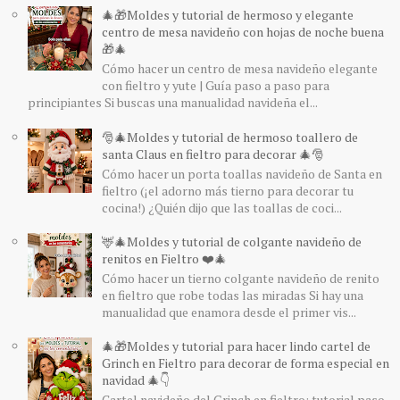
🎄🎁Moldes y tutorial de hermoso y elegante
centro de mesa navideño con hojas de noche buena
🎁🎄
Cómo hacer un centro de mesa navideño elegante
con fieltro y yute | Guía paso a paso para
principiantes Si buscas una manualidad navideña el...
🎅🎄Moldes y tutorial de hermoso toallero de
santa Claus en fieltro para decorar 🎄🎅
Cómo hacer un porta toallas navideño de Santa en
fieltro (¡el adorno más tierno para decorar tu
cocina!) ¿Quién dijo que las toallas de coci...
🦌🎄Moldes y tutorial de colgante navideño de
renitos en Fieltro ❤️🎄
Cómo hacer un tierno colgante navideño de renito
en fieltro que robe todas las miradas Si hay una
manualidad que enamora desde el primer vis...
🎄🎁Moldes y tutorial para hacer lindo cartel de
Grinch en Fieltro para decorar de forma especial en
navidad 🎄👇
Cartel navideño del Grinch en fieltro: tutorial paso