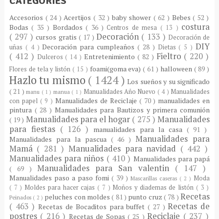
CATEGORIES
Accesorios
( 24 )
Acertijos
( 32 )
baby shower
( 62 )
Bebes
( 52 )
costura
Bodas
( 35 )
Bordados
( 36 )
Centros de mesa
( 13 )
( 297 )
Decoración
( 133 )
cursos gratis
( 17 )
Decoración de
DIY
Decoración para cumpleaños
( 28 )
uñas
( 4 )
Dietas
( 5 )
( 412 )
Fieltro
( 220 )
Entretenimiento
( 82 )
Dulceros
( 14 )
foami(goma eva)
( 61 )
halloween
( 89 )
Flores de tela y listón
( 15 )
Hazlo tu mismo
( 1424 )
Los sueños y su significado
( 21 )
Manualidades Año Nuevo
( 4 )
Manualidades
manu
( 1 )
manua
( 1 )
Manualidades de Reciclaje
( 70 )
manualidades en
con papel
( 9 )
pintura
( 28 )
Manualidades para Bautizos y primera comunión
Manualidades para el hogar
( 275 )
Manualidades
( 19 )
para fiestas
( 126 )
manualidades para la casa
( 91 )
Manualidades para
Manualidades para la pascua
( 46 )
Mamá
( 281 )
Manualidades para navidad
( 442 )
Manualidades para niños
( 410 )
Manualidades para papá
Manualidades para San valentin
( 147 )
( 69 )
Manualidades paso a paso fomi
( 39 )
Moda
Mascarillas caseras
( 2 )
( 7 )
Moldes para hacer cajas
( 7 )
Moños y diademas de listón
( 3 )
Recetas
peluches con moldes
( 81 )
punto cruz
( 78 )
Peinados
( 2 )
( 463 )
Recetas de
Recetas de Bocaditos para buffet
( 27 )
postres
( 216 )
Reciclaje
( 237 )
Recetas de Sopas
( 25 )