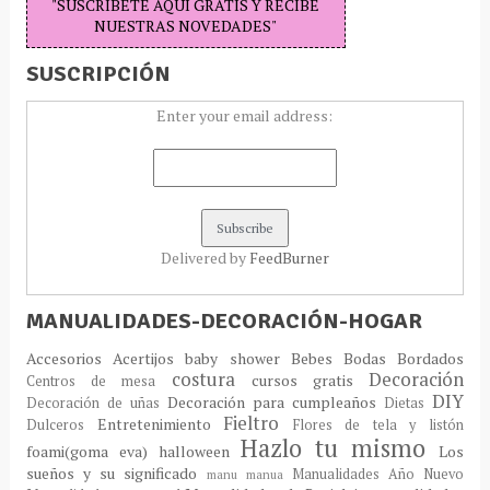
"SUSCRIBETE AQUÍ GRATIS Y RECIBE
NUESTRAS NOVEDADES"
SUSCRIPCIÓN
Enter your email address:
Delivered by
FeedBurner
MANUALIDADES-DECORACIÓN-HOGAR
Accesorios
Acertijos
baby shower
Bebes
Bodas
Bordados
costura
Decoración
cursos gratis
Centros de mesa
DIY
Decoración para cumpleaños
Decoración de uñas
Dietas
Fieltro
Entretenimiento
Dulceros
Flores de tela y listón
Hazlo tu mismo
foami(goma eva)
halloween
Los
sueños y su significado
Manualidades Año Nuevo
manu
manua