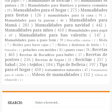
Manualidades de Reciclaje
( 70 )
manualidades en
con papel
( 9 )
pintura
( 28 )
Manualidades para Bautizos y primera comunión
Manualidades para el hogar
( 275 )
Manualidades
( 19 )
para fiestas
( 126 )
manualidades para la casa
( 91 )
Manualidades para
Manualidades para la pascua
( 46 )
Mamá
( 281 )
Manualidades para navidad
( 442 )
Manualidades para niños
( 410 )
Manualidades para papá
Manualidades para San valentin
( 147 )
( 69 )
Manualidades paso a paso fomi
( 39 )
Moda
Mascarillas caseras
( 2 )
( 7 )
Moldes para hacer cajas
( 7 )
Moños y diademas de listón
( 3 )
Recetas
peluches con moldes
( 81 )
punto cruz
( 78 )
Peinados
( 2 )
( 463 )
Recetas de
Recetas de Bocaditos para buffet
( 27 )
postres
( 216 )
Reciclaje
( 237 )
Recetas de Sopas
( 25 )
Salud
( 266 )
tejidos
( 184 )
Típs de Belleza
( 197 )
Tips
para el hogar
( 450 )
tratamientos naturales
( 47 )
Tratamientos
Vídeos de manualidades
( 132 )
para el cabello
( 1 )
Vídeos de
relajación
( 2 )
SEARCH: