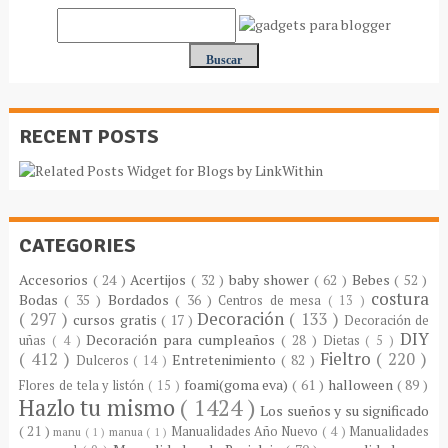
RECENT POSTS
CATEGORIES
Accesorios
( 24 )
Acertijos
( 32 )
baby shower
( 62 )
Bebes
( 52 )
costura
Bodas
( 35 )
Bordados
( 36 )
Centros de mesa
( 13 )
( 297 )
Decoración
( 133 )
cursos gratis
( 17 )
Decoración de
DIY
Decoración para cumpleaños
( 28 )
uñas
( 4 )
Dietas
( 5 )
( 412 )
Fieltro
( 220 )
Entretenimiento
( 82 )
Dulceros
( 14 )
foami(goma eva)
( 61 )
halloween
( 89 )
Flores de tela y listón
( 15 )
Hazlo tu mismo
( 1424 )
Los sueños y su significado
( 21 )
Manualidades Año Nuevo
( 4 )
Manualidades
manu
( 1 )
manua
( 1 )