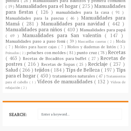
pintura
( 28 )
Manualidades para Bautizos y primera comunión
Manualidades para el hogar
( 275 )
Manualidades
( 19 )
para fiestas
( 126 )
manualidades para la casa
( 91 )
Manualidades para
Manualidades para la pascua
( 46 )
Mamá
( 281 )
Manualidades para navidad
( 442 )
Manualidades para niños
( 410 )
Manualidades para papá
Manualidades para San valentin
( 147 )
( 69 )
Manualidades paso a paso fomi
( 39 )
Moda
Mascarillas caseras
( 2 )
( 7 )
Moldes para hacer cajas
( 7 )
Moños y diademas de listón
( 3 )
Recetas
peluches con moldes
( 81 )
punto cruz
( 78 )
Peinados
( 2 )
( 463 )
Recetas de
Recetas de Bocaditos para buffet
( 27 )
postres
( 216 )
Reciclaje
( 237 )
Recetas de Sopas
( 25 )
Salud
( 266 )
tejidos
( 184 )
Típs de Belleza
( 197 )
Tips
para el hogar
( 450 )
tratamientos naturales
( 47 )
Tratamientos
Vídeos de manualidades
( 132 )
para el cabello
( 1 )
Vídeos de
relajación
( 2 )
SEARCH: