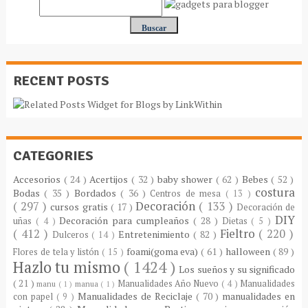
RECENT POSTS
CATEGORIES
Accesorios
( 24 )
Acertijos
( 32 )
baby shower
( 62 )
Bebes
( 52 )
costura
Bodas
( 35 )
Bordados
( 36 )
Centros de mesa
( 13 )
( 297 )
Decoración
( 133 )
cursos gratis
( 17 )
Decoración de
DIY
Decoración para cumpleaños
( 28 )
uñas
( 4 )
Dietas
( 5 )
( 412 )
Fieltro
( 220 )
Entretenimiento
( 82 )
Dulceros
( 14 )
foami(goma eva)
( 61 )
halloween
( 89 )
Flores de tela y listón
( 15 )
Hazlo tu mismo
( 1424 )
Los sueños y su significado
( 21 )
Manualidades Año Nuevo
( 4 )
Manualidades
manu
( 1 )
manua
( 1 )
Manualidades de Reciclaje
( 70 )
manualidades en
con papel
( 9 )