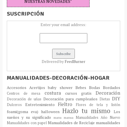
NUESTRAS NOVEDADES"
SUSCRIPCIÓN
Enter your email address:
Delivered by
FeedBurner
MANUALIDADES-DECORACIÓN-HOGAR
Accesorios
Acertijos
baby shower
Bebes
Bodas
Bordados
costura
Decoración
cursos gratis
Centros de mesa
DIY
Decoración para cumpleaños
Decoración de uñas
Dietas
Fieltro
Entretenimiento
Dulceros
Flores de tela y listón
Hazlo tu mismo
foami(goma eva)
halloween
Los
sueños y su significado
Manualidades Año Nuevo
manu
manua
Manualidades de Reciclaje
manualidades
Manualidades con papel