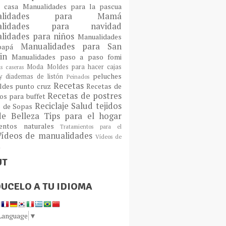
a casa
Manualidades para la pascua
ualidades para Mamá
alidades para navidad
lidades para niños
Manualidades
Manualidades para San
 papá
tin
Manualidades paso a paso fomi
Moda
Moldes para hacer cajas
as caseras
peluches
 diademas de listón
Peinados
Recetas
ldes
punto cruz
Recetas de
Recetas de postres
os para buffet
Reciclaje
Salud
tejidos
s de Sopas
de Belleza
Tips para el hogar
ientos naturales
Tratamientos para el
Vídeos de manualidades
Vídeos de
n
UT
UCELO A TU IDIOMA
 Language
▼