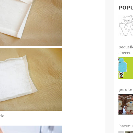
POPU
pequeño
abecedar
pero te 
lo.
hacer un