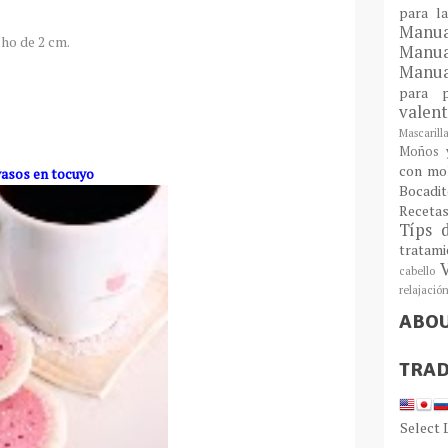
para l
Man
cho de 2 cm.
Manu
Manua
para
valen
Mascarill
Moños y
con mo
tocuyo
Bocadit
Receta
Típs 
tratam
cabello
relajació
ABO
TRAD
Select