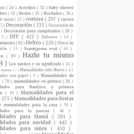
ios
( 24 )
Acertijos
( 32 )
baby shower
ebes
( 52 )
Bodas
( 35 )
Bordados
( 36 )
costura
( 297 )
cursos
 de mesa
( 13 )
Decoración
( 133 )
17 )
Decoración de
Decoración para cumpleaños
( 28 )
 )
DIY
( 412 )
 5 )
Dulceros
( 14 )
Fieltro
( 220 )
nimiento
( 82 )
Flores de
foami(goma eva)
( 61 )
istón
( 15 )
Hazlo tu mismo
een
( 89 )
4 )
Los sueños y su significado
( 21 )
Manualidades Año Nuevo
( 4 )
)
manua
( 1 )
Manualidades de
dades con papel
( 9 )
e
( 70 )
manualidades en pintura
( 28 )
idades para Bautizos y primera
Manualidades para el
ón
( 19 )
( 275 )
Manualidades para fiestas
 )
manualidades para la casa
( 91 )
idades para la pascua
( 46 )
lidades para Mamá
( 281 )
lidades para navidad
( 442 )
lidades para niños
( 410 )