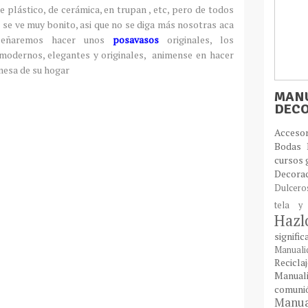
e plástico, de cerámica, en trupan , etc, pero de todos
 se ve muy bonito, asi que no se diga más nosotras aca
señaremos hacer unos
posavasos
originales, los
 modernos, elegantes y originales, animense en hacer
mesa de su hogar
MANU
DEC
Acces
Bodas
cursos 
Decora
Dulcer
tela y
Haz
signifi
Manual
Recic
Manual
comun
Manual