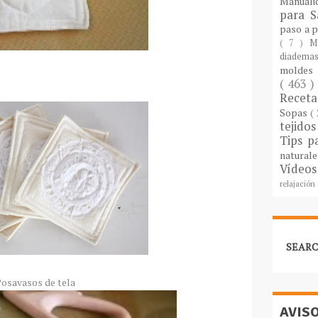
Manuali
para S
paso a 
( 7 )
M
diademas
molde
( 463 )
Recet
Sopas
(
tejido
Tips p
natural
Vídeos
relajación
SEARC
osavasos de tela
AVIS