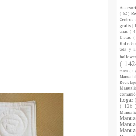
Accesor
( 62 )
B
Centros
gratis
( 
uñas
( 4
Dietas
(
Entrete
tela y l
hallow
( 142
manu
( 1 
Manuali
Reciclaj
Manual
comuni
hogar
( 126
Manual
Manua
Manua
Manua