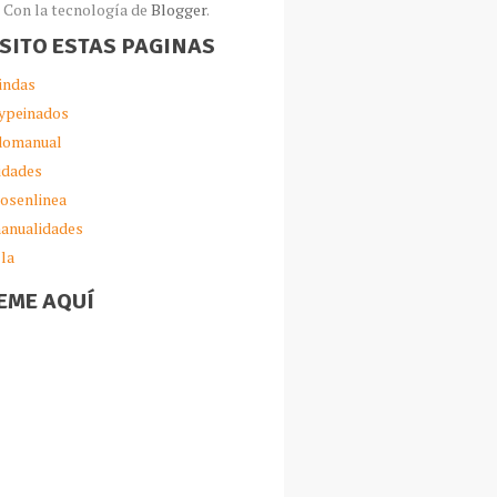
Con la tecnología de
Blogger
.
ISITO ESTAS PAGINAS
indas
ypeinados
omanual
idades
iosenlinea
anualidades
lla
EME AQUÍ