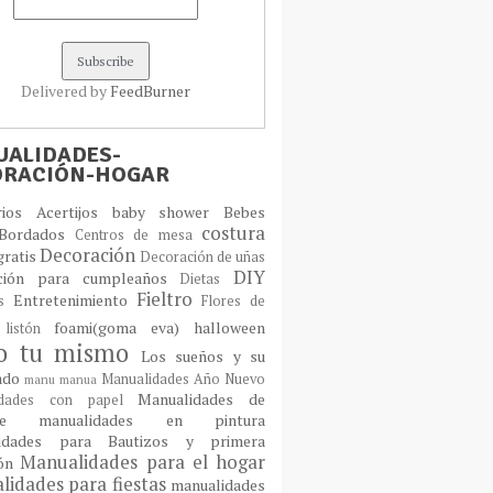
Delivered by
FeedBurner
ALIDADES-
ORACIÓN-HOGAR
orios
Acertijos
baby shower
Bebes
costura
Bordados
Centros de mesa
Decoración
gratis
Decoración de uñas
DIY
ción para cumpleaños
Dietas
Fieltro
Entretenimiento
os
Flores de
foami(goma eva)
halloween
 listón
lo tu mismo
Los sueños y su
cado
Manualidades Año Nuevo
manu
manua
Manualidades de
idades con papel
laje
manualidades en pintura
idades para Bautizos y primera
Manualidades para el hogar
ión
idades para fiestas
manualidades