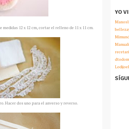
YO V
Manosl
 medidas 12 x 12 cm, cortar el relleno de 11 x 11 cm.
belleza
Mimund
Manual
recetar
dtodom
Lodijoe
SÍGU
ro. Hacer dos uno para el anverso y reverso.