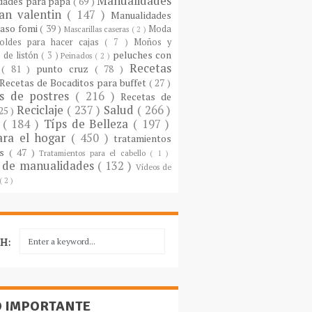
Manualidades
dades para papá
( 69 )
an valentin
( 147 )
Manualidades
paso fomi
( 39 )
Moda
Mascarillas caseras
( 2 )
oldes para hacer cajas
( 7 )
Moños y
peluches con
 de listón
( 3 )
Peinados
( 2 )
Recetas
s
( 81 )
punto cruz
( 78 )
Recetas de Bocaditos para buffet
( 27 )
as de postres
( 216 )
Recetas de
Reciclaje
( 237 )
Salud
( 266 )
 25 )
s
( 184 )
Típs de Belleza
( 197 )
ara el hogar
( 450 )
tratamientos
es
( 47 )
Tratamientos para el cabello
( 1 )
 de manualidades
( 132 )
Vídeos de
( 2 )
H:
O IMPORTANTE