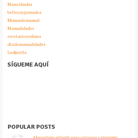
Manoslindas
bellezaypeinados
Mimundomanual
Manualidades
recetariosenlinea
dtodomanualidades
Lodijoella
SÍGUEME AQUÍ
POPULAR POSTS
Abecedario infantil para colorear y imprimir