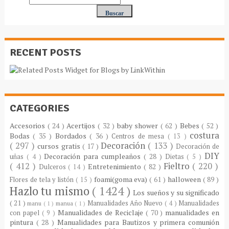
RECENT POSTS
CATEGORIES
Accesorios
( 24 )
Acertijos
( 32 )
baby shower
( 62 )
Bebes
( 52 )
costura
Bodas
( 35 )
Bordados
( 36 )
Centros de mesa
( 13 )
( 297 )
Decoración
( 133 )
cursos gratis
( 17 )
Decoración de
DIY
Decoración para cumpleaños
( 28 )
uñas
( 4 )
Dietas
( 5 )
( 412 )
Fieltro
( 220 )
Entretenimiento
( 82 )
Dulceros
( 14 )
foami(goma eva)
( 61 )
halloween
( 89 )
Flores de tela y listón
( 15 )
Hazlo tu mismo
( 1424 )
Los sueños y su significado
( 21 )
Manualidades Año Nuevo
( 4 )
Manualidades
manu
( 1 )
manua
( 1 )
Manualidades de Reciclaje
( 70 )
manualidades en
con papel
( 9 )
pintura
( 28 )
Manualidades para Bautizos y primera comunión