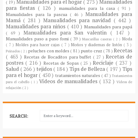
Manualidades para el hogar
( 275 )
Manualidades
( 19 )
para fiestas
( 126 )
manualidades para la casa
( 91 )
Manualidades para
Manualidades para la pascua
( 46 )
Mamá
( 281 )
Manualidades para navidad
( 442 )
Manualidades para niños
( 410 )
Manualidades para papá
Manualidades para San valentin
( 147 )
( 69 )
Manualidades paso a paso fomi
( 39 )
Moda
Mascarillas caseras
( 2 )
( 7 )
Moldes para hacer cajas
( 7 )
Moños y diademas de listón
( 3 )
Recetas
peluches con moldes
( 81 )
punto cruz
( 78 )
Peinados
( 2 )
( 463 )
Recetas de
Recetas de Bocaditos para buffet
( 27 )
postres
( 216 )
Reciclaje
( 237 )
Recetas de Sopas
( 25 )
Salud
( 266 )
tejidos
( 184 )
Típs de Belleza
( 197 )
Tips
para el hogar
( 450 )
tratamientos naturales
( 47 )
Tratamientos
Vídeos de manualidades
( 132 )
para el cabello
( 1 )
Vídeos de
relajación
( 2 )
SEARCH: