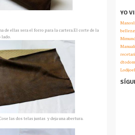
YO V
Manosl
a de ellas sera el forro para la cartera.El corte de la
belleza
 lado.
Mimund
Manual
recetar
dtodom
Lodijoe
SÍGU
Cose las dos telas juntas y deja una abertura.