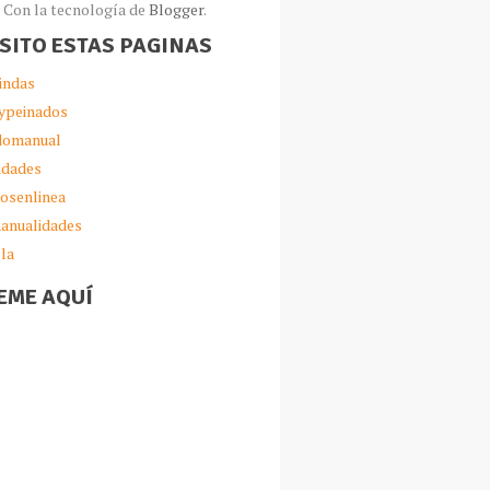
Con la tecnología de
Blogger
.
ISITO ESTAS PAGINAS
indas
ypeinados
omanual
idades
iosenlinea
anualidades
lla
EME AQUÍ