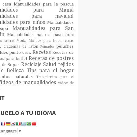
a casa
Manualidades para la pascua
ualidades para Mamá
alidades para navidad
lidades para niños
Manualidades
Manualidades para San
 papá
tin
Manualidades paso a paso fomi
Moda
Moldes para hacer cajas
as caseras
peluches
 diademas de listón
Peinados
Recetas
ldes
punto cruz
Recetas de
Recetas de postres
os para buffet
Reciclaje
Salud
tejidos
s de Sopas
de Belleza
Tips para el hogar
ientos naturales
Tratamientos para el
Vídeos de manualidades
Vídeos de
n
UT
UCELO A TU IDIOMA
 Language
▼