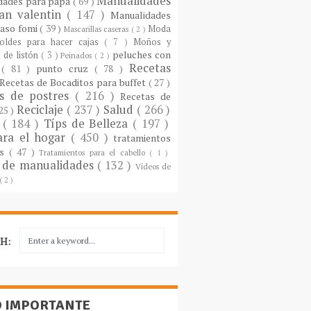
Manualidades
dades para papá
( 69 )
an valentin
( 147 )
Manualidades
paso fomi
( 39 )
Moda
Mascarillas caseras
( 2 )
oldes para hacer cajas
( 7 )
Moños y
peluches con
 de listón
( 3 )
Peinados
( 2 )
Recetas
s
( 81 )
punto cruz
( 78 )
Recetas de Bocaditos para buffet
( 27 )
as de postres
( 216 )
Recetas de
Reciclaje
( 237 )
Salud
( 266 )
 25 )
s
( 184 )
Típs de Belleza
( 197 )
ara el hogar
( 450 )
tratamientos
es
( 47 )
Tratamientos para el cabello
( 1 )
 de manualidades
( 132 )
Vídeos de
( 2 )
H:
O IMPORTANTE