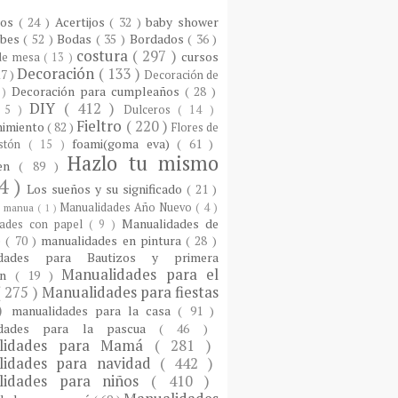
ios
( 24 )
Acertijos
( 32 )
baby shower
ebes
( 52 )
Bodas
( 35 )
Bordados
( 36 )
costura
( 297 )
cursos
 de mesa
( 13 )
Decoración
( 133 )
17 )
Decoración de
Decoración para cumpleaños
( 28 )
 )
DIY
( 412 )
 5 )
Dulceros
( 14 )
Fieltro
( 220 )
nimiento
( 82 )
Flores de
foami(goma eva)
( 61 )
istón
( 15 )
Hazlo tu mismo
een
( 89 )
4 )
Los sueños y su significado
( 21 )
Manualidades Año Nuevo
( 4 )
)
manua
( 1 )
Manualidades de
dades con papel
( 9 )
e
( 70 )
manualidades en pintura
( 28 )
idades para Bautizos y primera
Manualidades para el
ón
( 19 )
( 275 )
Manualidades para fiestas
 )
manualidades para la casa
( 91 )
idades para la pascua
( 46 )
lidades para Mamá
( 281 )
lidades para navidad
( 442 )
lidades para niños
( 410 )