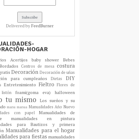
Delivered by
FeedBurner
ALIDADES-
ORACIÓN-HOGAR
orios
Acertijos
baby shower
Bebes
costura
Bordados
Centros de mesa
Decoración
gratis
Decoración de uñas
DIY
ción para cumpleaños
Dietas
Fieltro
Entretenimiento
os
Flores de
foami(goma eva)
halloween
 listón
lo tu mismo
Los sueños y su
cado
Manualidades Año Nuevo
manu
manua
Manualidades de
idades con papel
laje
manualidades en pintura
idades para Bautizos y primera
Manualidades para el hogar
ión
idades para fiestas
manualidades