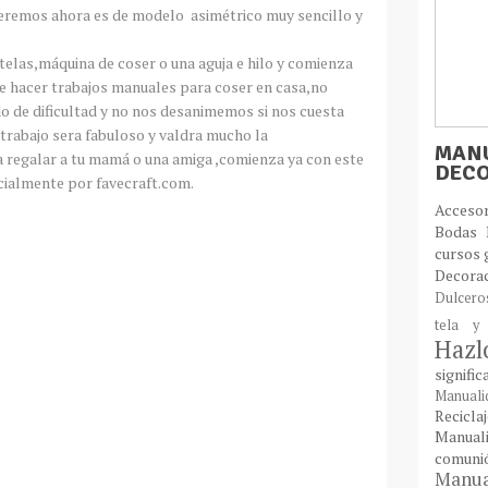
 veremos ahora es de modelo asimétrico muy sencillo y
telas,máquina de coser o una aguja e hilo y comienza
e hacer trabajos manuales para coser en casa,no
o de dificultad y no nos desanimemos si nos cuesta
 trabajo sera fabuloso y valdra mucho la
MANU
ra regalar a tu mamá o una amiga ,comienza ya con este
DEC
cialmente por favecraft.com.
Acces
Bodas
cursos 
Decora
Dulcer
tela y
Haz
signifi
Manual
Recic
Manual
comun
Manual