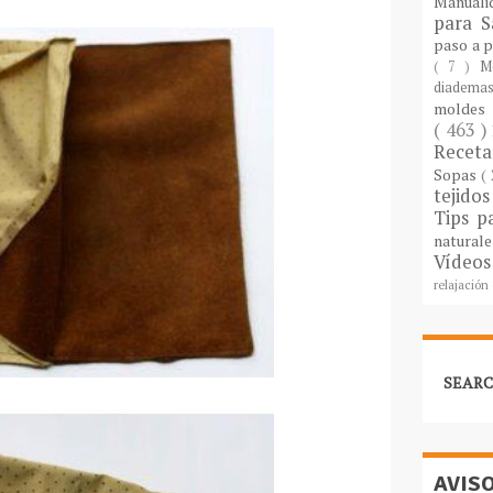
Manuali
para S
paso a 
( 7 )
M
diademas
molde
( 463 )
Recet
Sopas
(
tejido
Tips p
natural
Vídeos
relajación
SEARC
AVIS