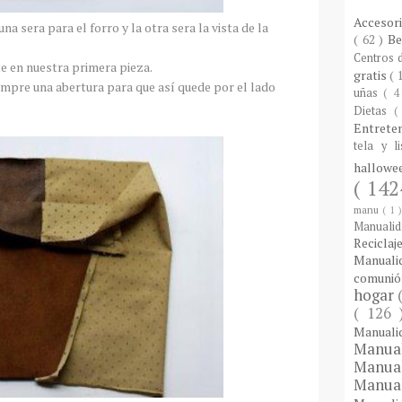
Accesor
a sera para el forro y la otra sera la vista de la
( 62 )
B
Centros
e en nuestra primera pieza.
gratis
( 
mpre una abertura para que así quede por el lado
uñas
( 4
Dietas
(
Entrete
tela y l
hallow
( 142
manu
( 1 
Manuali
Reciclaj
Manual
comuni
hogar
( 126
Manual
Manua
Manua
Manua