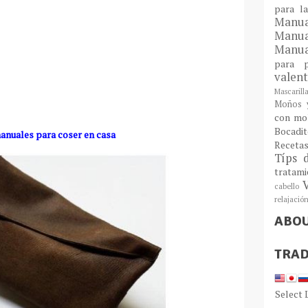
para l
Man
Manu
Manua
para
valen
Mascarill
Moños y
con mo
Bocadit
anuales para coser en casa
Receta
Típs 
tratam
cabello
relajació
ABO
TRAD
Select