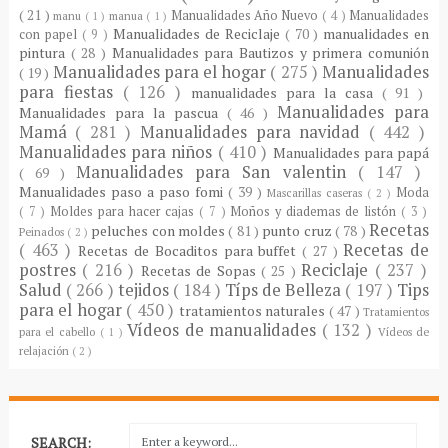
( 21 )
Manualidades Año Nuevo
( 4 )
Manualidades
manu
( 1 )
manua
( 1 )
Manualidades de Reciclaje
( 70 )
manualidades en
con papel
( 9 )
pintura
( 28 )
Manualidades para Bautizos y primera comunión
Manualidades para el hogar
( 275 )
Manualidades
( 19 )
para fiestas
( 126 )
manualidades para la casa
( 91 )
Manualidades para
Manualidades para la pascua
( 46 )
Mamá
( 281 )
Manualidades para navidad
( 442 )
Manualidades para niños
( 410 )
Manualidades para papá
Manualidades para San valentin
( 147 )
( 69 )
Manualidades paso a paso fomi
( 39 )
Moda
Mascarillas caseras
( 2 )
( 7 )
Moldes para hacer cajas
( 7 )
Moños y diademas de listón
( 3 )
Recetas
peluches con moldes
( 81 )
punto cruz
( 78 )
Peinados
( 2 )
( 463 )
Recetas de
Recetas de Bocaditos para buffet
( 27 )
postres
( 216 )
Reciclaje
( 237 )
Recetas de Sopas
( 25 )
Salud
( 266 )
tejidos
( 184 )
Típs de Belleza
( 197 )
Tips
para el hogar
( 450 )
tratamientos naturales
( 47 )
Tratamientos
Vídeos de manualidades
( 132 )
para el cabello
( 1 )
Vídeos de
relajación
( 2 )
SEARCH: