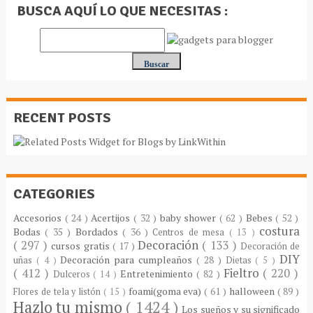
BUSCA AQUÍ LO QUE NECESITAS :
RECENT POSTS
CATEGORIES
Accesorios
( 24 )
Acertijos
( 32 )
baby shower
( 62 )
Bebes
( 52 )
costura
Bodas
( 35 )
Bordados
( 36 )
Centros de mesa
( 13 )
( 297 )
Decoración
( 133 )
cursos gratis
( 17 )
Decoración de
DIY
Decoración para cumpleaños
( 28 )
uñas
( 4 )
Dietas
( 5 )
( 412 )
Fieltro
( 220 )
Entretenimiento
( 82 )
Dulceros
( 14 )
foami(goma eva)
( 61 )
halloween
( 89 )
Flores de tela y listón
( 15 )
Hazlo tu mismo
( 1424 )
Los sueños y su significado