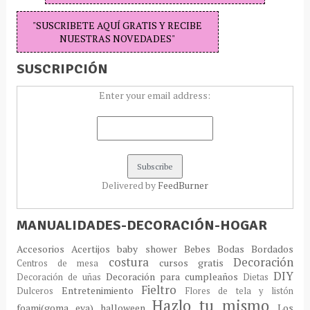
"SUSCRIBETE AQUÍ GRATIS Y RECIBE
NUESTRAS NOVEDADES"
SUSCRIPCIÓN
Enter your email address:
Delivered by
FeedBurner
MANUALIDADES-DECORACIÓN-HOGAR
Accesorios
Acertijos
baby shower
Bebes
Bodas
Bordados
costura
Decoración
cursos gratis
Centros de mesa
DIY
Decoración para cumpleaños
Decoración de uñas
Dietas
Fieltro
Entretenimiento
Dulceros
Flores de tela y listón
Hazlo tu mismo
foami(goma eva)
halloween
Los