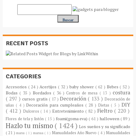
RECENT POSTS
CATEGORIES
Accesorios
( 24 )
Acertijos
( 32 )
baby shower
( 62 )
Bebes
( 52 )
costura
Bodas
( 35 )
Bordados
( 36 )
Centros de mesa
( 13 )
( 297 )
Decoración
( 133 )
cursos gratis
( 17 )
Decoración de
DIY
Decoración para cumpleaños
( 28 )
uñas
( 4 )
Dietas
( 5 )
( 412 )
Fieltro
( 220 )
Entretenimiento
( 82 )
Dulceros
( 14 )
foami(goma eva)
( 61 )
halloween
( 89 )
Flores de tela y listón
( 15 )
Hazlo tu mismo
( 1424 )
Los sueños y su significado
( 21 )
Manualidades Año Nuevo
( 4 )
Manualidades
manu
( 1 )
manua
( 1 )