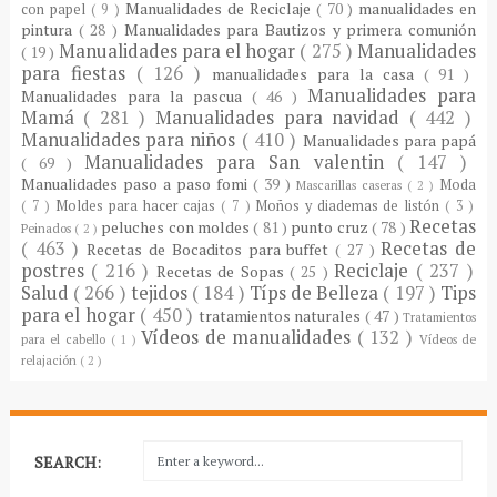
Manualidades de Reciclaje
( 70 )
manualidades en
con papel
( 9 )
pintura
( 28 )
Manualidades para Bautizos y primera comunión
Manualidades para el hogar
( 275 )
Manualidades
( 19 )
para fiestas
( 126 )
manualidades para la casa
( 91 )
Manualidades para
Manualidades para la pascua
( 46 )
Mamá
( 281 )
Manualidades para navidad
( 442 )
Manualidades para niños
( 410 )
Manualidades para papá
Manualidades para San valentin
( 147 )
( 69 )
Manualidades paso a paso fomi
( 39 )
Moda
Mascarillas caseras
( 2 )
( 7 )
Moldes para hacer cajas
( 7 )
Moños y diademas de listón
( 3 )
Recetas
peluches con moldes
( 81 )
punto cruz
( 78 )
Peinados
( 2 )
( 463 )
Recetas de
Recetas de Bocaditos para buffet
( 27 )
postres
( 216 )
Reciclaje
( 237 )
Recetas de Sopas
( 25 )
Salud
( 266 )
tejidos
( 184 )
Típs de Belleza
( 197 )
Tips
para el hogar
( 450 )
tratamientos naturales
( 47 )
Tratamientos
Vídeos de manualidades
( 132 )
para el cabello
( 1 )
Vídeos de
relajación
( 2 )
SEARCH: