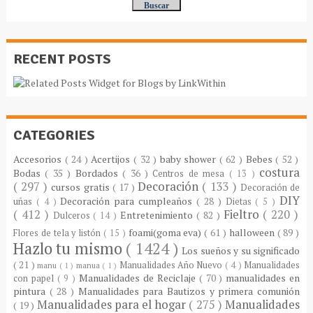
RECENT POSTS
CATEGORIES
Accesorios
( 24 )
Acertijos
( 32 )
baby shower
( 62 )
Bebes
( 52 )
costura
Bodas
( 35 )
Bordados
( 36 )
Centros de mesa
( 13 )
( 297 )
Decoración
( 133 )
cursos gratis
( 17 )
Decoración de
DIY
Decoración para cumpleaños
( 28 )
uñas
( 4 )
Dietas
( 5 )
( 412 )
Fieltro
( 220 )
Entretenimiento
( 82 )
Dulceros
( 14 )
foami(goma eva)
( 61 )
halloween
( 89 )
Flores de tela y listón
( 15 )
Hazlo tu mismo
( 1424 )
Los sueños y su significado
( 21 )
Manualidades Año Nuevo
( 4 )
Manualidades
manu
( 1 )
manua
( 1 )
Manualidades de Reciclaje
( 70 )
manualidades en
con papel
( 9 )
pintura
( 28 )
Manualidades para Bautizos y primera comunión
Manualidades para el hogar
( 275 )
Manualidades
( 19 )